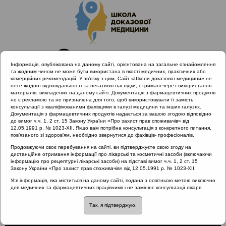
Інформація, опублікована на даному сайті, орієнтована на загальне ознайомлення
та жодним чином не може бути використана в якості медичних, практичних або
комерційних рекомендацій. У зв’язку з цим, Сайт «Школи доказової медицини» не
несе жодної відповідальності за негативні наслідки, отримані через використання
матеріалів, викладених на даному сайті. Документація з фармацевтичних продуктів
не є рекламою та не призначена для того, щоб використовувати її замість
консультації з кваліфікованими фахівцями в галузі медицини та інших галузях.
Головна
Проведені заходи
Документація з фармацевтичних продуктів надається за вашою згодою відповідно
EPOS Congress 2020 | Фокус: Риносинусит
ЕПОС 2020
до вимог ч.ч. 1, 2 ст. 15 Закону України «Про захист прав споживачів» від
12.05.1991 р. № 1023-XII. Якщо вам потрібна консультація з конкретного питання,
пов’язаного зі здоров’ям, необхідно звернутися до фахівців- професіоналів.
Продовжуючи своє перебування на сайті, ви підтверджуєте свою згоду на
дистанційне отримання інформації про лікарські та косметичні засоби (включаючи
ЕПОС 2020
інформацію про рецептурні лікарські засоби) на підставі вимог ч.ч. 1, 2 ст. 15
Закону України «Про захист прав споживачів» від 12.05.1991 р. № 1023-XII.
Уся інформація, яка міститься на даному сайті, подана з освітньою метою виключно
для медичних та фармацевтичних працівників і не замінює консультації лікаря.
Так, я підтверджую.