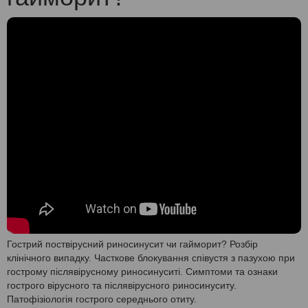
Гострий поствірусний риносинусит чи гайморит? Розбір
клінічного випадку. Часткове блокування співустя з пазухою при
гострому післявірусному риносинуситі. Симптоми та ознаки
гострого вірусного та післявірусного риносинуситу.
Патофізіологія гострого середнього отиту.