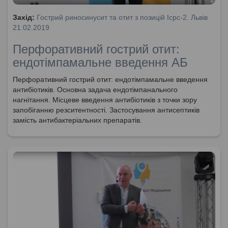
Захід:
Гострий риносинусит та отит з позицій Icpc-2. Львів
21.02.2019
Перфоративний гострий отит:
ендотімпамальне введення АБ
Перфоративний гострий отит: ендотімпамальне введення
антибіотиків. Основна задача ендотімпанального
нагнітання. Місцеве введення антибіотиків з точки зору
запобіганню резситентності. Застосування антисептиків
замість антибактеріальних препаратів.