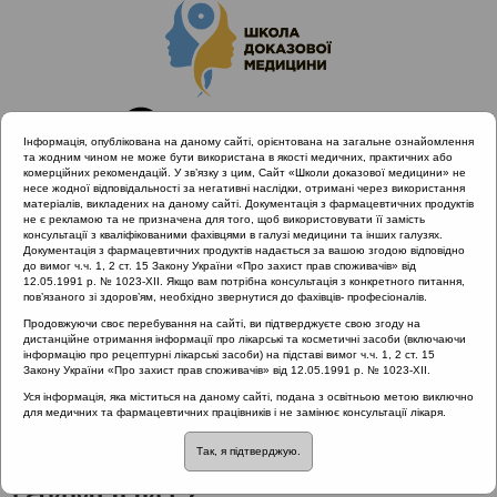
Інформація, опублікована на даному сайті, орієнтована на загальне ознайомлення
та жодним чином не може бути використана в якості медичних, практичних або
комерційних рекомендацій. У зв’язку з цим, Сайт «Школи доказової медицини» не
несе жодної відповідальності за негативні наслідки, отримані через використання
матеріалів, викладених на даному сайті. Документація з фармацевтичних продуктів
не є рекламою та не призначена для того, щоб використовувати її замість
консультації з кваліфікованими фахівцями в галузі медицини та інших галузях.
Головна
Проведені заходи
Документація з фармацевтичних продуктів надається за вашою згодою відповідно
Гострий риносинусит та отит з позицій Icpc-2. Львів
до вимог ч.ч. 1, 2 ст. 15 Закону України «Про захист прав споживачів» від
12.05.1991 р. № 1023-XII. Якщо вам потрібна консультація з конкретного питання,
21.02.2019
пов’язаного зі здоров’ям, необхідно звернутися до фахівців- професіоналів.
Гострий поствірусний риносинусит чи гайморит?
Продовжуючи своє перебування на сайті, ви підтверджуєте свою згоду на
дистанційне отримання інформації про лікарські та косметичні засоби (включаючи
інформацію про рецептурні лікарські засоби) на підставі вимог ч.ч. 1, 2 ст. 15
Закону України «Про захист прав споживачів» від 12.05.1991 р. № 1023-XII.
Гострий поствірусний
Уся інформація, яка міститься на даному сайті, подана з освітньою метою виключно
для медичних та фармацевтичних працівників і не замінює консультації лікаря.
риносинусит чи
Так, я підтверджую.
гайморит?