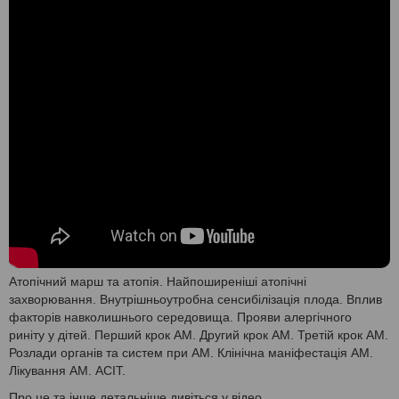
Атопічний марш та атопія. Найпоширеніші атопічні
захворювання. Внутрішньоутробна сенсибілізація плода. Вплив
факторів навколишнього середовища. Прояви алергічного
риніту у дітей. Перший крок АМ. Другий крок АМ. Третій крок АМ.
Розлади органів та систем при АМ. Клінічна маніфестація АМ.
Лікування АМ. АСІТ.
Про це та інше детальніше дивіться у відео.