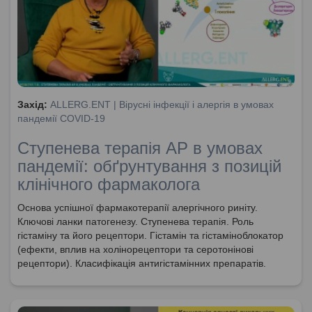
Захід:
ALLERG.ENT | Вірусні інфекції і алергія в умовах
пандемії COVID-19
Ступенева терапія АР в умовах
пандемії: обґрунтування з позицій
клінічного фармаколога
Основа успішної фармакотерапії алергічного риніту.
Ключові ланки патогенезу. Ступенева терапія. Роль
гістаміну та його рецептори. Гістамін та гістаміноблокатор
(ефекти, вплив на холінорецептори та серотонінові
рецептори). Класифікація антигістамінних препаратів.