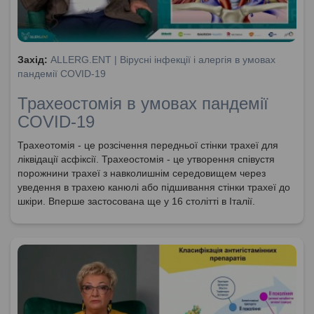
Захід:
ALLERG.ENT | Вірусні інфекції і алергія в умовах
пандемії COVID-19
Трахеостомія в умовах пандемії
COVID-19
Трахеотомія - це розсічення передньої стінки трахеї для
ліквідації асфіксії. Трахеостомія - це утворення співустя
порожнини трахеї з навколишнім середовищем через
уведення в трахею канюлі або підшивання стінки трахеї до
шкіри. Вперше застосована ще у 16 столітті в Італії.