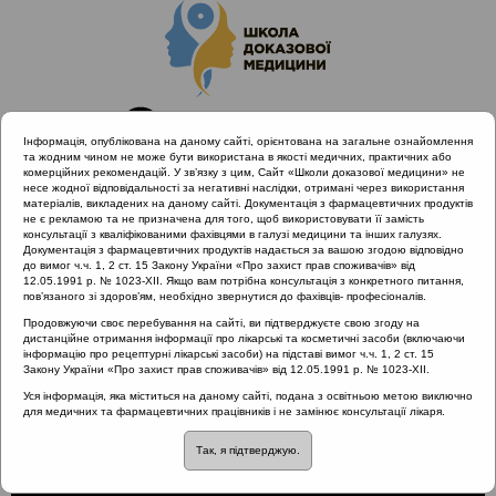
Інформація, опублікована на даному сайті, орієнтована на загальне ознайомлення
та жодним чином не може бути використана в якості медичних, практичних або
комерційних рекомендацій. У зв’язку з цим, Сайт «Школи доказової медицини» не
несе жодної відповідальності за негативні наслідки, отримані через використання
матеріалів, викладених на даному сайті. Документація з фармацевтичних продуктів
не є рекламою та не призначена для того, щоб використовувати її замість
консультації з кваліфікованими фахівцями в галузі медицини та інших галузях.
Головна
Проведені заходи
Документація з фармацевтичних продуктів надається за вашою згодою відповідно
ALLERG.ENT | Вірусні інфекції і алергія в умовах пандемії
до вимог ч.ч. 1, 2 ст. 15 Закону України «Про захист прав споживачів» від
12.05.1991 р. № 1023-XII. Якщо вам потрібна консультація з конкретного питання,
COVID-19
пов’язаного зі здоров’ям, необхідно звернутися до фахівців- професіоналів.
«Атопічний марш» у дітей
Продовжуючи своє перебування на сайті, ви підтверджуєте свою згоду на
дистанційне отримання інформації про лікарські та косметичні засоби (включаючи
інформацію про рецептурні лікарські засоби) на підставі вимог ч.ч. 1, 2 ст. 15
Закону України «Про захист прав споживачів» від 12.05.1991 р. № 1023-XII.
«Атопічний марш» у
Уся інформація, яка міститься на даному сайті, подана з освітньою метою виключно
для медичних та фармацевтичних працівників і не замінює консультації лікаря.
дітей
Так, я підтверджую.