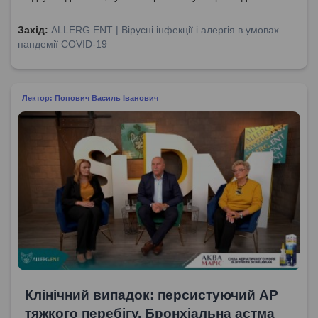
медичним закладом та у стаціонарі.
Захід:
ALLERG.ENT | Вірусні інфекції і алергія в умовах
пандемії COVID-19
Лектор: Попович Василь Іванович
Клінічний випадок: персистуючий АР
тяжкого перебігу. Бронхіальна астма