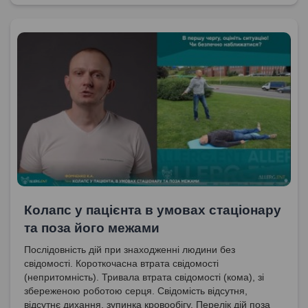
Колапс у пацієнта в умовах стаціонару
та поза його межами
Послідовність дій при знаходженні людини без
свідомості. Короткочасна втрата свідомості
(непритомність). Тривала втрата свідомості (кома), зі
збереженою роботою серця. Свідомість відсутня,
відсутнє дихання, зупинка кровообігу. Перелік дій поза