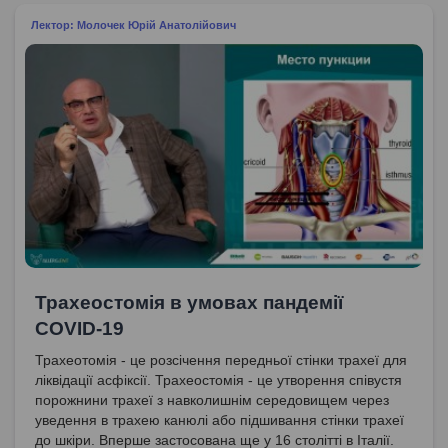
Лектор: Молочек Юрій Анатолійович
Трахеостомія в умовах пандемії
COVID-19
Трахеотомія - це розсічення передньої стінки трахеї для
ліквідації асфіксії. Трахеостомія - це утворення співустя
порожнини трахеї з навколишнім середовищем через
уведення в трахею канюлі або підшивання стінки трахеї
до шкіри. Вперше застосована ще у 16 столітті в Італії.