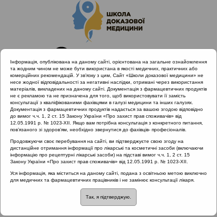
Інформація, опублікована на даному сайті, орієнтована на загальне ознайомлення
та жодним чином не може бути використана в якості медичних, практичних або
комерційних рекомендацій. У зв’язку з цим, Сайт «Школи доказової медицини» не
несе жодної відповідальності за негативні наслідки, отримані через використання
матеріалів, викладених на даному сайті. Документація з фармацевтичних продуктів
не є рекламою та не призначена для того, щоб використовувати її замість
консультації з кваліфікованими фахівцями в галузі медицини та інших галузях.
Головна
Проведені заходи
Документація з фармацевтичних продуктів надається за вашою згодою відповідно
ALLERG.ENT | Вірусні інфекції і алергія в умовах пандемії
до вимог ч.ч. 1, 2 ст. 15 Закону України «Про захист прав споживачів» від
12.05.1991 р. № 1023-XII. Якщо вам потрібна консультація з конкретного питання,
COVID-19
пов’язаного зі здоров’ям, необхідно звернутися до фахівців- професіоналів.
Продовжуючи своє перебування на сайті, ви підтверджуєте свою згоду на
дистанційне отримання інформації про лікарські та косметичні засоби (включаючи
інформацію про рецептурні лікарські засоби) на підставі вимог ч.ч. 1, 2 ст. 15
ALLERG.ENT | Вірусні інфекції і
Закону України «Про захист прав споживачів» від 12.05.1991 р. № 1023-XII.
алергія в умовах пандемії COVID-19
Уся інформація, яка міститься на даному сайті, подана з освітньою метою виключно
для медичних та фармацевтичних працівників і не замінює консультації лікаря.
Рубрика:
Так, я підтверджую.
Рубрика: