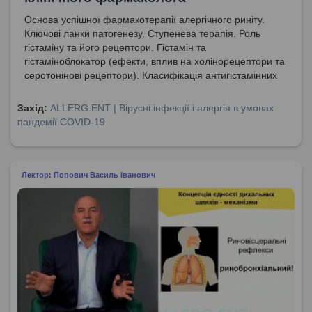
Основа успішної фармакотерапії алергічного риніту.
Ключові ланки патогенезу. Ступенева терапія. Роль
гістаміну та його рецептори. Гістамін та
гістаміноблокатор (ефекти, вплив на холінорецептори та
серотонінові рецептори). Класифікація антигістамінних
препаратів.
Захід:
ALLERG.ENT | Вірусні інфекції і алергія в умовах
пандемії COVID-19
Лектор: Попович Василь Іванович