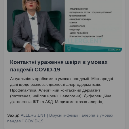
Контактні ураження шкіри в умовах
пандемії COVID-19
Актуальність проблеми в умовах пандемії. Міжнародні
дані щодо розповсюдженості алергодерматозів.
Профілактика. Алергічний контактний дерматит
(патогенез, найпоширеніші алергени). Диференційна
діагностика ІКТ та АКД. Медикаментозна алергія,
алергічний контактний дерматит, гострий іритативний
контактний дерматит. Метронідазол як фактор ризику
Захід:
ALLERG.ENT | Вірусні інфекції і алергія в умовах
розвитку АКД. Контактні дерматити: загальні положення
пандемії COVID-19
та терапія (топічні й пероральні кортикостероїди).