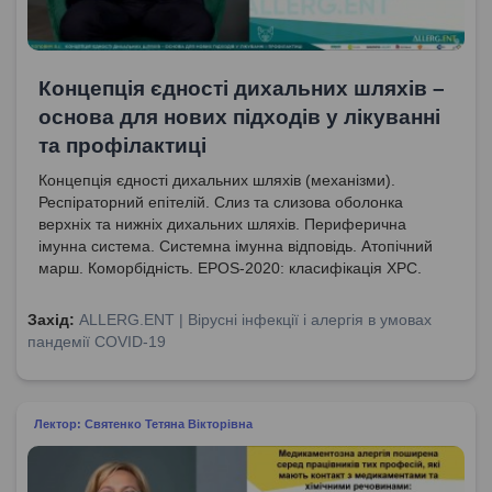
Концепція єдності дихальних шляхів –
основа для нових підходів у лікуванні
та профілактиці
Концепція єдності дихальних шляхів (механізми).
Респіраторний епітелій. Слиз та слизова оболонка
верхніх та нижніх дихальних шляхів. Периферична
імунна система. Системна імунна відповідь. Атопічний
марш. Коморбідність. EPOS-2020: класифікація ХРС.
Захід:
ALLERG.ENT | Вірусні інфекції і алергія в умовах
пандемії COVID-19
Лектор: Святенко Тетяна Вікторівна