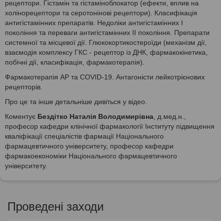
рецептори. Гістамін та гістаміноблокатор (ефекти, вплив на
холінорецептори та серотонінові рецептори). Класифікація
антигістамінних препаратів. Недоліки антигістамінних І
покоління та переваги антигістамінних ІІ покоління. Препарати
системної та місцевої дії. Глюкокортикостероїди (механізм дії,
взаємодія комплексу ГКС - рецептор із ДНК, фармакокінетика,
побічні дії, класифікація, фармакотерапія).
Фармакотерапія АР та COVID-19. Антагоністи лейкотрієнових
рецепторів.
Про це та інше детальніше дивіться у відео.
Коментує
Бездітко Наталія Володимирівна
, д.мед.н.,
професор кафедри клінічної фармакології Інституту підвищення
кваліфікації спеціалістів фармації Національного
фармацевтичного університету, професор кафедри
фармакоекономіки Національного фармацевтичного
університету.
Проведені заходи