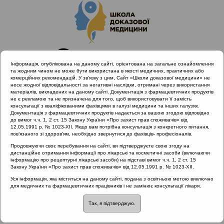
Інформація, опублікована на даному сайті, орієнтована на загальне ознайомлення
та жодним чином не може бути використана в якості медичних, практичних або
комерційних рекомендацій. У зв’язку з цим, Сайт «Школи доказової медицини» не
несе жодної відповідальності за негативні наслідки, отримані через використання
матеріалів, викладених на даному сайті. Документація з фармацевтичних продуктів
не є рекламою та не призначена для того, щоб використовувати її замість
консультації з кваліфікованими фахівцями в галузі медицини та інших галузях.
Головна
Проведені заходи
Документація з фармацевтичних продуктів надається за вашою згодою відповідно
ALLERG.ENT | Вірусні інфекції і алергія в умовах пандемії
до вимог ч.ч. 1, 2 ст. 15 Закону України «Про захист прав споживачів» від
12.05.1991 р. № 1023-XII. Якщо вам потрібна консультація з конкретного питання,
COVID-19
пов’язаного зі здоров’ям, необхідно звернутися до фахівців- професіоналів.
Ступенева терапія АР в умовах пандемії: обґрунтування з
Продовжуючи своє перебування на сайті, ви підтверджуєте свою згоду на
позицій клінічного фармаколога
дистанційне отримання інформації про лікарські та косметичні засоби (включаючи
інформацію про рецептурні лікарські засоби) на підставі вимог ч.ч. 1, 2 ст. 15
Закону України «Про захист прав споживачів» від 12.05.1991 р. № 1023-XII.
Уся інформація, яка міститься на даному сайті, подана з освітньою метою виключно
Ступенева терапія АР в
для медичних та фармацевтичних працівників і не замінює консультації лікаря.
Так, я підтверджую.
умовах пандемії: