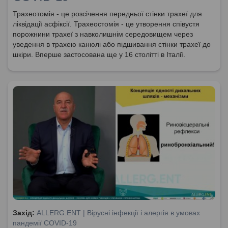
Трахеотомія - це розсічення передньої стінки трахеї для
ліквідації асфіксії. Трахеостомія - це утворення співустя
порожнини трахеї з навколишнім середовищем через
уведення в трахею канюлі або підшивання стінки трахеї до
шкіри. Вперше застосована ще у 16 столітті в Італії.
Захід:
ALLERG.ENT | Вірусні інфекції і алергія в умовах
пандемії COVID-19