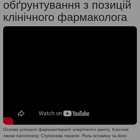
обґрунтування з позицій
клінічного фармаколога
Основа успішної фармакотерапії алергічного риніту. Ключові
ланки патогенезу. Ступенева терапія. Роль гістаміну та його