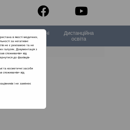
тори
Спеціальні
Дистанційна
ристана в якості медичних,
випуски
освіта
льності за негативні
тів не є рекламою та не
их галузях. Документація з
рав споживачів» від
ернутися до фахівців-
кі та косметичні засоби
літ
ав споживачів» від
цівників і не замінює