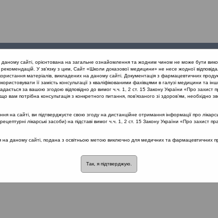
Проведені
Конференції
Партнери
Лек
а даному сайті, орієнтована на загальне ознайомлення та жодним чином не може бути вико
заходи
проекту
рекомендацій. У зв’язку з цим, Сайт «Школи доказової медицини» не несе жодної відповіда
користання матеріалів, викладених на даному сайті. Документація з фармацевтичних продук
користовувати її замість консультації з кваліфікованими фахівцями в галузі медицини та інш
їдного глоткового кільця (Одеса, 15.11.19)
дається за вашою згодою відповідно до вимог ч.ч. 1, 2 ст. 15 Закону України «Про захист п
що вам потрібна консультація з конкретного питання, пов’язаного зі здоров’ям, необхідно зв
я на сайті, ви підтверджуєте свою згоду на дистанційне отримання інформації про лікарсь
кового кільця (Одеса, 15.11.19)
::
Тонзи
цептурні лікарські засоби) на підставі вимог ч.ч. 1, 2 ст. 15 Закону України «Про захист пр
розділі немає материалів
ся на даному сайті, подана з освітньою метою виключно для медичних та фармацевтичних пра
Так, я підтверджую.