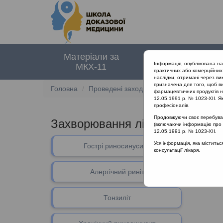
Матеріали за
Нормативні
Інформація, опублікована н
МКХ-11
документи
практичних або комерційних 
наслідки, отримані через ви
призначена для того, щоб ви
Головна
Проведені заходи
Захворювання лімфо
фармацевтичних продуктів на
12.05.1991 р. № 1023-XII. Як
професіоналів.
Продовжуючи своє перебуванн
Захворювання лімфоїдного глот
(включаючи інформацію про ре
12.05.1991 р. № 1023-XII.
В даному 
Уся інформація, яка містить
Гострі риносинусити
консультації лікаря.
Алергічний риніт
Тонзиліт