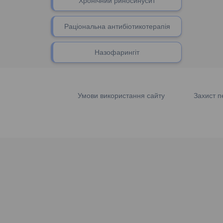
Хронічний риносинусит
Раціональна антибіотикотерапія
Назофарингіт
Умови використання сайту
Захист п