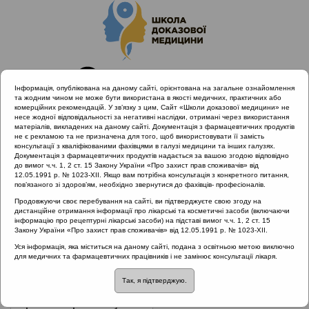
Інформація, опублікована на даному сайті, орієнтована на загальне ознайомлення
та жодним чином не може бути використана в якості медичних, практичних або
комерційних рекомендацій. У зв’язку з цим, Сайт «Школи доказової медицини» не
несе жодної відповідальності за негативні наслідки, отримані через використання
матеріалів, викладених на даному сайті. Документація з фармацевтичних продуктів
не є рекламою та не призначена для того, щоб використовувати її замість
консультації з кваліфікованими фахівцями в галузі медицини та інших галузях.
Головна
Проведені заходи
Документація з фармацевтичних продуктів надається за вашою згодою відповідно
Захворювання лімфоїдного глоткового кільця (Одеса,
до вимог ч.ч. 1, 2 ст. 15 Закону України «Про захист прав споживачів» від
12.05.1991 р. № 1023-XII. Якщо вам потрібна консультація з конкретного питання,
15.11.19)
пов’язаного зі здоров’ям, необхідно звернутися до фахівців- професіоналів.
Продовжуючи своє перебування на сайті, ви підтверджуєте свою згоду на
дистанційне отримання інформації про лікарські та косметичні засоби (включаючи
інформацію про рецептурні лікарські засоби) на підставі вимог ч.ч. 1, 2 ст. 15
Захворювання лімфоїдного
Закону України «Про захист прав споживачів» від 12.05.1991 р. № 1023-XII.
глоткового кільця (Одеса, 15.11.19)
::
Уся інформація, яка міститься на даному сайті, подана з освітньою метою виключно
для медичних та фармацевтичних працівників і не замінює консультації лікаря.
Хронічний риносинусит
Так, я підтверджую.
Рубрика:
Хронічний риносинусит