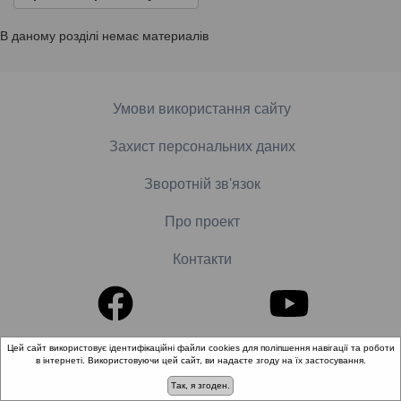
В даному розділі немає материалів
Умови використання сайту
Захист персональних даних
Зворотній зв'язок
Про проект
Контакти
Цей сайт використовує ідентифікаційні файли cookies для поліпшення навігації та роботи
© 2018-2026 «Школа доказової медицини». Всі права
в інтернеті. Використовуючи цей сайт, ви надаєте згоду на їх застосування.
захищені.
Так, я згоден.