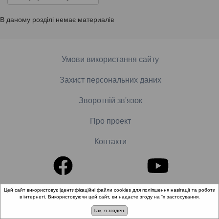
В даному розділі немає материалів
Умови використання сайту
Захист персональних даних
Зворотній зв'язок
Про проект
Контакти
Цей сайт використовує ідентифікаційні файли cookies для поліпшення навігації та роботи
© 2018-2026 «Школа доказової медицини». Всі права
в інтернеті. Використовуючи цей сайт, ви надаєте згоду на їх застосування.
захищені.
Так, я згоден.