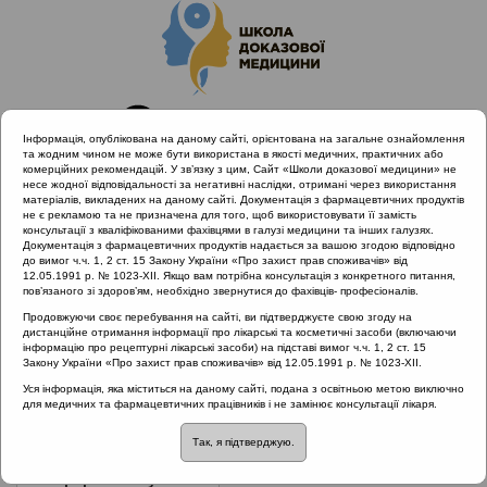
Інформація, опублікована на даному сайті, орієнтована на загальне ознайомлення
та жодним чином не може бути використана в якості медичних, практичних або
комерційних рекомендацій. У зв’язку з цим, Сайт «Школи доказової медицини» не
несе жодної відповідальності за негативні наслідки, отримані через використання
матеріалів, викладених на даному сайті. Документація з фармацевтичних продуктів
не є рекламою та не призначена для того, щоб використовувати її замість
консультації з кваліфікованими фахівцями в галузі медицини та інших галузях.
Головна
Проведені заходи
Документація з фармацевтичних продуктів надається за вашою згодою відповідно
Захворювання лімфоїдного глоткового кільця (Одеса,
до вимог ч.ч. 1, 2 ст. 15 Закону України «Про захист прав споживачів» від
12.05.1991 р. № 1023-XII. Якщо вам потрібна консультація з конкретного питання,
15.11.19)
пов’язаного зі здоров’ям, необхідно звернутися до фахівців- професіоналів.
Продовжуючи своє перебування на сайті, ви підтверджуєте свою згоду на
дистанційне отримання інформації про лікарські та косметичні засоби (включаючи
інформацію про рецептурні лікарські засоби) на підставі вимог ч.ч. 1, 2 ст. 15
Захворювання лімфоїдного
Закону України «Про захист прав споживачів» від 12.05.1991 р. № 1023-XII.
глоткового кільця (Одеса, 15.11.19)
::
Уся інформація, яка міститься на даному сайті, подана з освітньою метою виключно
для медичних та фармацевтичних працівників і не замінює консультації лікаря.
Гострі риносинусити
Так, я підтверджую.
Рубрика:
Гострі риносинусити