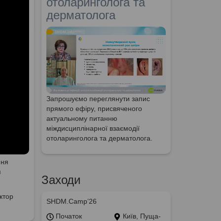
отоларинголога та
дерматолога
Запрошуємо переглянути запис
прямого ефіру, присвяченого
актуальному питанню
міждисциплінарної взаємодії
отоларинголога та дерматолога.
ння
я
Заходи
ктор
SHDM.Camp’26
Початок
Київ, Пуща-