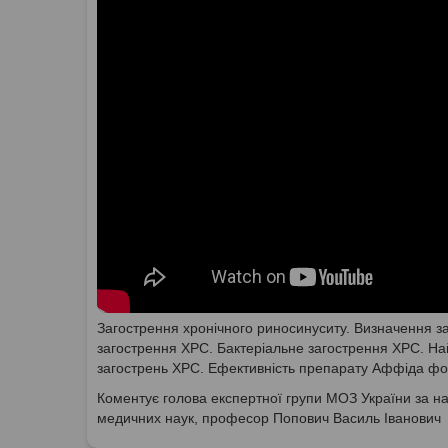
Загострення хронічного риносинуситу. Визначення з
загострення ХРС. Бактеріальне загострення ХРС. На
загострень ХРС. Ефективність препарату Аффіда фор
Коментує голова експертної групи МОЗ України за на
медичних наук, професор Попович Василь Іванович