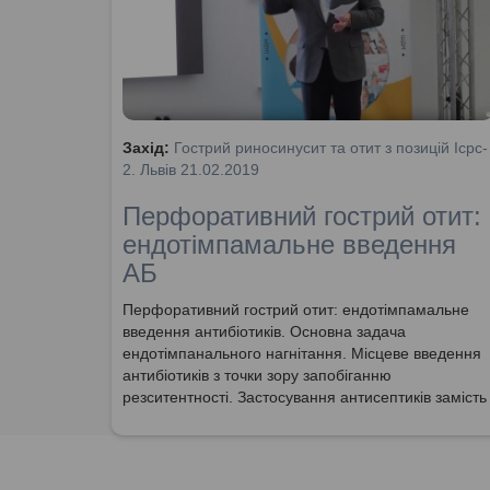
Захід:
Гострий риносинусит та отит з позицій Icpc-
2. Львів 21.02.2019
Перфоративний гострий отит:
ендотімпамальне введення
АБ
Перфоративний гострий отит: ендотімпамальне
введення антибіотиків. Основна задача
ендотімпанального нагнітання. Місцеве введення
антибіотиків з точки зору запобіганню
резситентності. Застосування антисептиків замість
антибактеріальних препаратів.