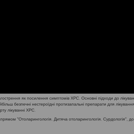
агострення як посилення симптомів ХРС. Основні підходи до лікува
йбільш безпечні нестероїдні протизапальні препарати для лікуванн
ту лікуванні ХРС.
прямом "Отоларингологія. Дитяча отоларингологія. Сурдологія", до