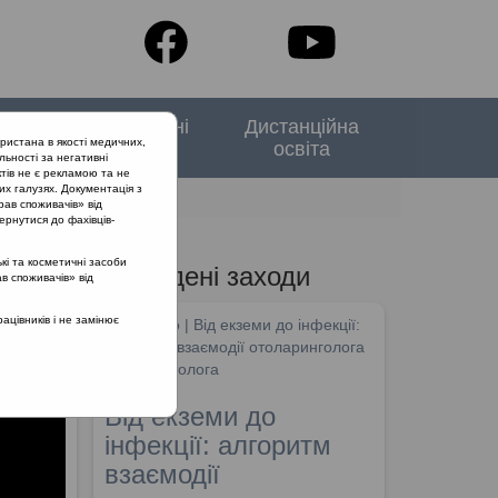
тори
Спеціальні
Дистанційна
ристана в якості медичних,
випуски
освіта
льності за негативні
тів не є рекламою та не
их галузях. Документація з
рав споживачів» від
ернутися до фахівців-
кі та косметичні засоби
Проведені заходи
ав споживачів» від
цівників і не замінює
SHDM.info | Від екземи до інфекції:
алгоритм взаємодії отоларинголога
та дерматолога
Від екземи до
інфекції: алгоритм
взаємодії