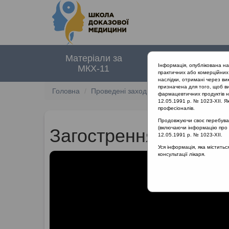
Матеріали за
Нормативні
Інформація, опублікована н
МКХ-11
документи
практичних або комерційних 
наслідки, отримані через ви
призначена для того, щоб ви
Головна
Проведені заходи
Гострий риносинусит
фармацевтичних продуктів на
12.05.1991 р. № 1023-XII. Як
професіоналів.
Продовжуючи своє перебуванн
(включаючи інформацію про ре
Загострення ХРС
12.05.1991 р. № 1023-XII.
Уся інформація, яка містить
консультації лікаря.