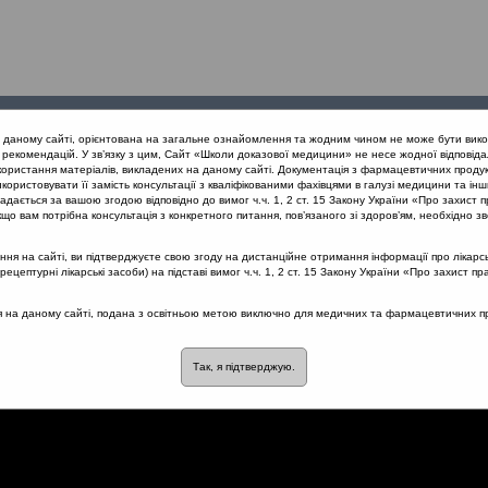
Проведені
Конференції
Партнери
Лек
а даному сайті, орієнтована на загальне ознайомлення та жодним чином не може бути вико
заходи
проекту
рекомендацій. У зв’язку з цим, Сайт «Школи доказової медицини» не несе жодної відповіда
користання матеріалів, викладених на даному сайті. Документація з фармацевтичних продук
користовувати її замість консультації з кваліфікованими фахівцями в галузі медицини та інш
 та отит з позицій Icpc-2. Львів 21.02.2019
Загострення ХРС
дається за вашою згодою відповідно до вимог ч.ч. 1, 2 ст. 15 Закону України «Про захист п
що вам потрібна консультація з конкретного питання, пов’язаного зі здоров’ям, необхідно зв
я на сайті, ви підтверджуєте свою згоду на дистанційне отримання інформації про лікарсь
цептурні лікарські засоби) на підставі вимог ч.ч. 1, 2 ст. 15 Закону України «Про захист пр
ся на даному сайті, подана з освітньою метою виключно для медичних та фармацевтичних пра
Так, я підтверджую.