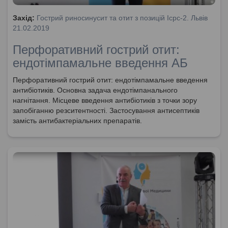
Захід:
Гострий риносинусит та отит з позицій Icpc-2. Львів
21.02.2019
Перфоративний гострий отит:
ендотімпамальне введення АБ
Перфоративний гострий отит: ендотімпамальне введення
антибіотиків. Основна задача ендотімпанального
нагнітання. Місцеве введення антибіотиків з точки зору
запобіганню резситентності. Застосування антисептиків
замість антибактеріальних препаратів.