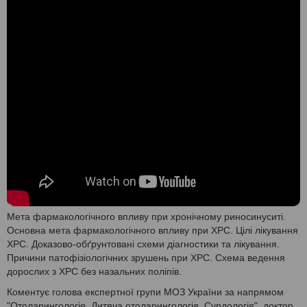
Мета фармакологічного впливу при хронічному риносинуситі.
Основна мета фармакологічного впливу при ХРС. Цілі лікування
ХРС. Доказово-обґрунтовані схеми діагностики та лікування.
Причини патофізіологічних зрушень при ХРС. Схема ведення
дорослих з ХРС без назальних поліпів.
Коментує голова експертної групи МОЗ України за напрямом
"Отоларингологія. Дитяча отоларингологія. Сурдологія", доктор