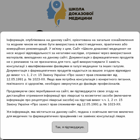
Інформація, опублікована на даному сайті, орієнтована на загальне ознайомлення
та жодним чином не може бути використана в якості медичних, практичних або
комерційних рекомендацій. У зв’язку з цим, Сайт «Школи доказової медицини» не
несе жодної відповідальності за негативні наслідки, отримані через використання
матеріалів, викладених на даному сайті. Документація з фармацевтичних продуктів
не є рекламою та не призначена для того, щоб використовувати її замість
консультації з кваліфікованими фахівцями в галузі медицини та інших галузях.
Головна
Проведені заходи
Документація з фармацевтичних продуктів надається за вашою згодою відповідно
Гострий риносинусит та отит з позицій Icpc-2. Львів
до вимог ч.ч. 1, 2 ст. 15 Закону України «Про захист прав споживачів» від
12.05.1991 р. № 1023-XII. Якщо вам потрібна консультація з конкретного питання,
21.02.2019
пов’язаного зі здоров’ям, необхідно звернутися до фахівців- професіоналів.
Мета фармакологічного впливу при ХРС
Продовжуючи своє перебування на сайті, ви підтверджуєте свою згоду на
дистанційне отримання інформації про лікарські та косметичні засоби (включаючи
інформацію про рецептурні лікарські засоби) на підставі вимог ч.ч. 1, 2 ст. 15
Закону України «Про захист прав споживачів» від 12.05.1991 р. № 1023-XII.
Мета фармакологічного
Уся інформація, яка міститься на даному сайті, подана з освітньою метою виключно
для медичних та фармацевтичних працівників і не замінює консультації лікаря.
впливу при ХРС
Так, я підтверджую.