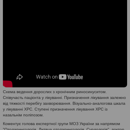
Схема ведення дорослих з хронічним риносинуситом.
Співучасть пацієнта у лікуванні. Призначення лікування залежно
від тяжкості перебігу захворювання. Візуально-аналогова шкала
у лікуванні ХРС. Ступені призначення лікування ХРС із
назальнім поліпозом.
Коментує голова експертної групи МОЗ України за напрямом
"Отоларингологія. Дитяча отоларингологія. Сурдологія", доктор