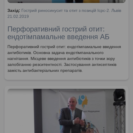
Захід:
Гострий риносинусит та отит з позицій Icpc-2. Львів
21.02.2019
Перфоративний гострий отит:
ендотімпамальне введення АБ
Перфоративний гострий отит: ендотімпамальне введення
антибіотиків. Основна задача ендотімпанального
нагнітання. Місцеве введення антибіотиків з точки зору
запобіганню резситентності. Застосування антисептиків
замість антибактеріальних препаратів.