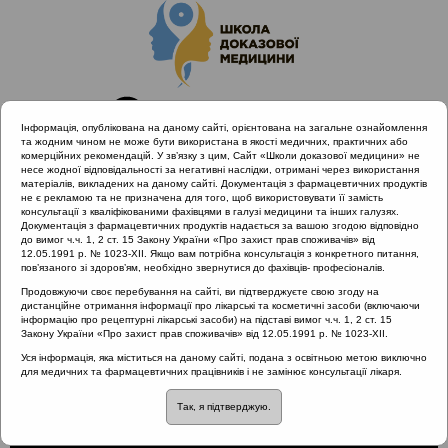
Інформація, опублікована на даному сайті, орієнтована на загальне ознайомлення
та жодним чином не може бути використана в якості медичних, практичних або
комерційних рекомендацій. У зв’язку з цим, Сайт «Школи доказової медицини» не
несе жодної відповідальності за негативні наслідки, отримані через використання
матеріалів, викладених на даному сайті. Документація з фармацевтичних продуктів
не є рекламою та не призначена для того, щоб використовувати її замість
консультації з кваліфікованими фахівцями в галузі медицини та інших галузях.
Головна
Проведені заходи
Документація з фармацевтичних продуктів надається за вашою згодою відповідно
Гострий риносинусит та отит з позицій Icpc-2. Львів
до вимог ч.ч. 1, 2 ст. 15 Закону України «Про захист прав споживачів» від
12.05.1991 р. № 1023-XII. Якщо вам потрібна консультація з конкретного питання,
21.02.2019
пов’язаного зі здоров’ям, необхідно звернутися до фахівців- професіоналів.
Схема ведення дорослих з ХРС
Продовжуючи своє перебування на сайті, ви підтверджуєте свою згоду на
дистанційне отримання інформації про лікарські та косметичні засоби (включаючи
інформацію про рецептурні лікарські засоби) на підставі вимог ч.ч. 1, 2 ст. 15
Закону України «Про захист прав споживачів» від 12.05.1991 р. № 1023-XII.
Схема ведення дорослих
Уся інформація, яка міститься на даному сайті, подана з освітньою метою виключно
для медичних та фармацевтичних працівників і не замінює консультації лікаря.
з ХРС
Так, я підтверджую.