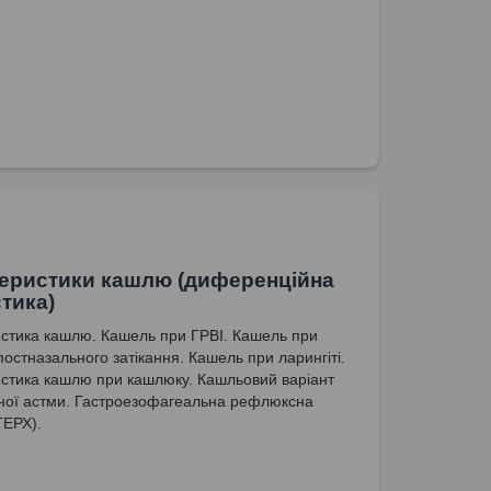
еристики кашлю (диференційна
стика)
стика кашлю. Кашель при ГРВІ. Кашель при
постназального затікання. Кашель при ларингіті.
стика кашлю при кашлюку. Кашльовий варіант
ної астми. Гастроезофагеальна рефлюксна
ГЕРХ).