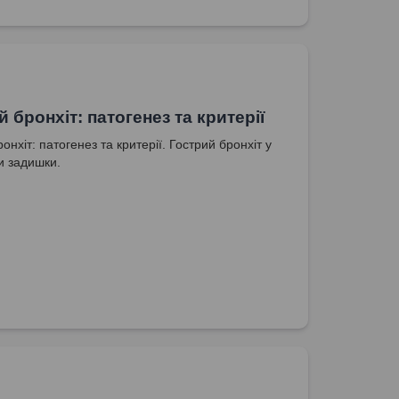
 бронхіт: патогенез та критерії
онхіт: патогенез та критерії. Гострий бронхіт у
пи задишки.