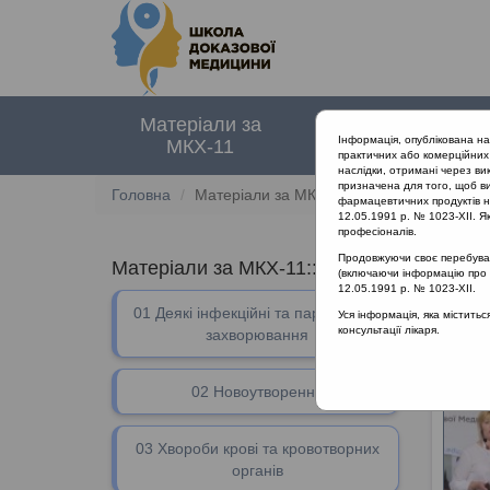
Матеріали за
Нормативні
Інформація, опублікована н
МКХ-11
документи
практичних або комерційних 
наслідки, отримані через ви
призначена для того, щоб ви
Головна
Матеріали за МКХ-11
фармацевтичних продуктів на
12.05.1991 р. № 1023-XII. Як
професіоналів.
Продовжуючи своє перебуванн
Матеріали за МКХ-11:: 12 Хвороби орган
(включаючи інформацію про ре
12.05.1991 р. № 1023-XII.
01 Деякі інфекційні та паразитарні
12 Хво
Уся інформація, яка містить
консультації лікаря.
захворювання
02 Новоутворення
03 Хвороби крові та кровотворних
органів