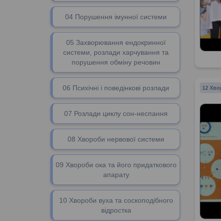
04 Порушення імунної системи
05 Захворювання ендокринної
системи, розлади харчування та
порушення обміну речовин
06 Психічні і поведінкові розлади
12 Хво
07 Розлади циклу сон-неспання
08 Хвороби нервової системи
09 Хвороби ока та його придаткового
апарату
10 Хвороби вуха та соскоподібного
відростка