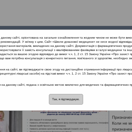
Проведені
Конференції
Партнери
Лек
а даному сайті, орієнтована на загальне ознайомлення та жодним чином не може бути вико
заходи
проекту
рекомендацій. У зв’язку з цим, Сайт «Школи доказової медицини» не несе жодної відповіда
користання матеріалів, викладених на даному сайті. Документація з фармацевтичних продук
користовувати її замість консультації з кваліфікованими фахівцями в галузі медицини та інш
дається за вашою згодою відповідно до вимог ч.ч. 1, 2 ст. 15 Закону України «Про захист п
що вам потрібна консультація з конкретного питання, пов’язаного зі здоров’ям, необхідно зв
я на сайті, ви підтверджуєте свою згоду на дистанційне отримання інформації про лікарсь
ів дихання
цептурні лікарські засоби) на підставі вимог ч.ч. 1, 2 ст. 15 Закону України «Про захист пр
роби органів дихання
ся на даному сайті, подана з освітньою метою виключно для медичних та фармацевтичних пра
Так, я підтверджую.
Призна
гостро
Призначенн
Коли не м
призначен