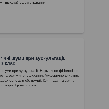
ку - швидкий ефект лікування.
гічні шуми при аускультації.
р клас
ні шуми при аускультації. Нормальне фізіологічне
не та везикулярне дихання. Амфоричне дихання.
арактерне для обструкції. Крипітація та візинг.
 плеври. Бронхофонія.