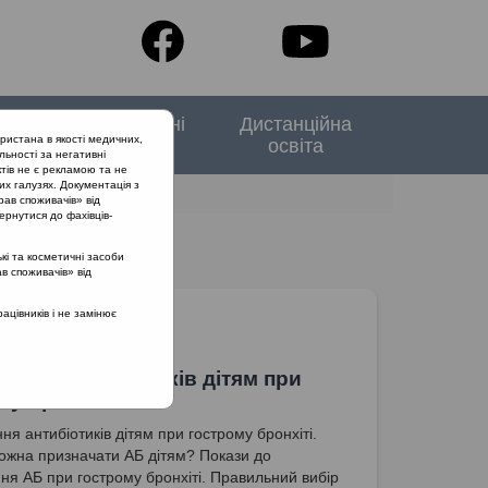
тори
Спеціальні
Дистанційна
ристана в якості медичних,
випуски
освіта
льності за негативні
тів не є рекламою та не
их галузях. Документація з
рав споживачів» від
ернутися до фахівців-
кі та косметичні засоби
ав споживачів» від
цівників і не замінює
чення антибіотиків дітям при
му бронхіті
я антибіотиків дітям при гострому бронхіті.
ожна призначати АБ дітям? Покази до
ня АБ при гострому бронхіті. Правильний вибір