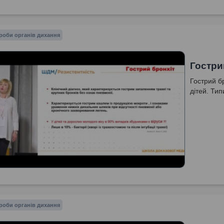
роби органів дихання
Гострий
Гострий бр
дітей. Ти
роби органів дихання