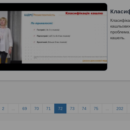
Класиф
Класифіка
кашльових
проблема.
кашель.
2
...
69
70
71
72
73
74
75
...
202