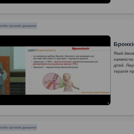
роби органів дихання
Бронхі
Який ймов
наявністю
дітей. Лік
терапія пр
роби органів дихання