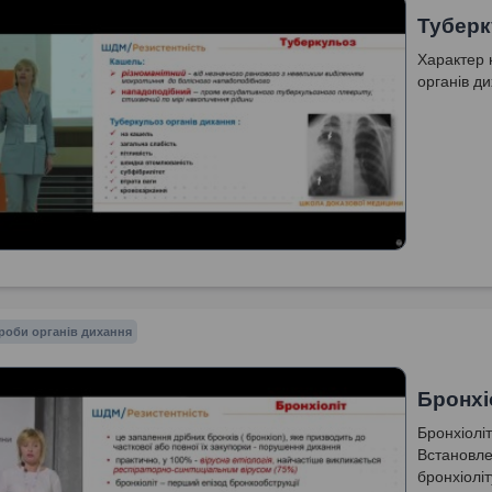
Туберк
Характер 
органів д
роби органів дихання
Бронхі
Бронхіоліт
Встановлен
бронхіоліт