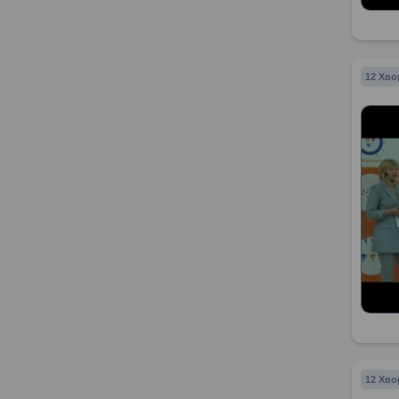
12 Хво
12 Хво