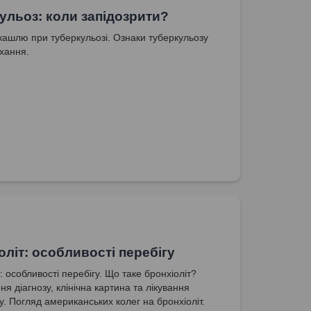
ульоз: коли запідозрити?
кашлю при туберкульозі. Ознаки туберкульозу
ихання.
оліт: особливості перебігу
: особливості перебігу. Що таке бронхіоліт?
я діагнозу, клінічна картина та лікування
у. Погляд американських колег на бронхіоліт.