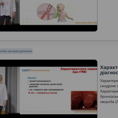
роби органів дихання
Характ
діагно
Характери
синдромі 
Характери
бронхіаль
хвороба (