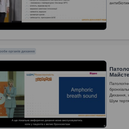
антибіоти
роби органів дихання
Патоло
Майсте
Патологіч
бронхіаль
Дихання, х
Шум тертя