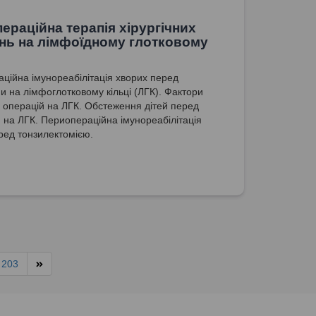
ераційна терапія хірургічних
нь на лімфоїдному глотковому
ційна імунореабілітація хворих перед
и на лімфоглотковому кільці (ЛГК). Фактори
і операцій на ЛГК. Обстеження дітей перед
 на ЛГК. Периопераційна імунореабілітація
ред тонзилектомією.
203