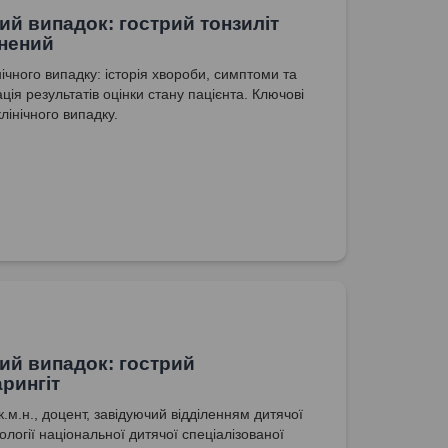
ний випадок: гострий тонзиліт
нений
нічного випадку: історія хвороби, симптоми та
ція результатів оцінки стану пацієнта. Ключові
лінічного випадку.
ний випадок: гострий
рингіт
.м.н., доцент, завідуючий відділенням дитячої
логії національної дитячої спеціалізованої