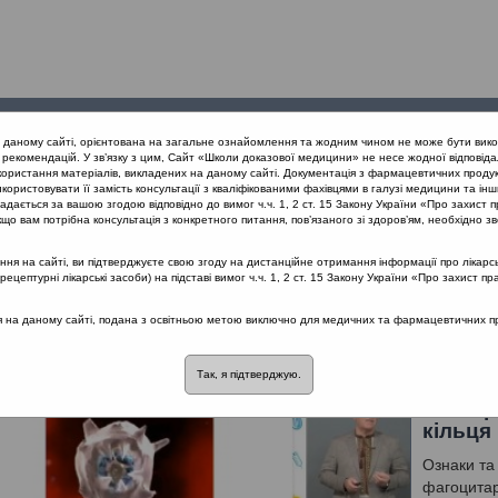
Проведені
Конференції
Партнери
Лек
а даному сайті, орієнтована на загальне ознайомлення та жодним чином не може бути вико
заходи
проекту
рекомендацій. У зв’язку з цим, Сайт «Школи доказової медицини» не несе жодної відповіда
користання матеріалів, викладених на даному сайті. Документація з фармацевтичних продук
користовувати її замість консультації з кваліфікованими фахівцями в галузі медицини та інш
дається за вашою згодою відповідно до вимог ч.ч. 1, 2 ст. 15 Закону України «Про захист п
що вам потрібна консультація з конкретного питання, пов’язаного зі здоров’ям, необхідно зв
я на сайті, ви підтверджуєте свою згоду на дистанційне отримання інформації про лікарсь
ів дихання
цептурні лікарські засоби) на підставі вимог ч.ч. 1, 2 ст. 15 Закону України «Про захист пр
роби органів дихання
ся на даному сайті, подана з освітньою метою виключно для медичних та фармацевтичних пра
Так, я підтверджую.
Сучасн
захвор
кільця
Ознаки та 
фагоцитар