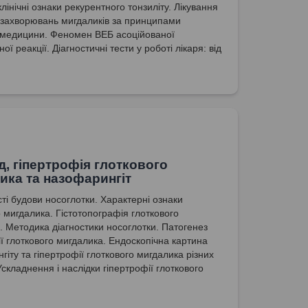
лінічні ознаки рекурентного тонзиліту. Лікування
 захворювань мигдаликів за принципами
 медицини. Феномен ВЕБ асоційованої
ної реакції. Діагностичні тести у роботі лікаря: від
до складного.
д, гіпертрофія глоткового
ика та назофарингіт
ті будови носоглотки. Характерні ознаки
о мигдалика. Гістотопографія глоткового
. Методика діагностики носоглотки. Патогенез
ії глоткового мигдалика. Ендоскопічна картина
іту та гіпертрофії глоткового мигдалика різних
Ускладнення і наслідки гіпертрофії глоткового
. Абсолютні та відносні показання до
омії у дітей та дорослих.