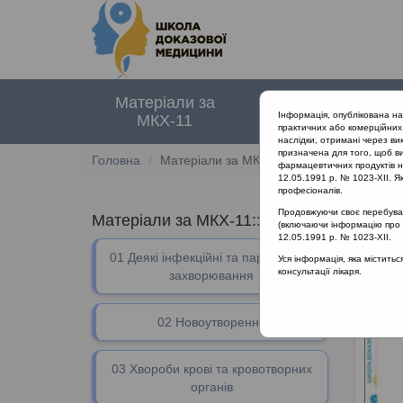
Матеріали за
Нормативні
Інформація, опублікована н
МКХ-11
документи
практичних або комерційних 
наслідки, отримані через ви
призначена для того, щоб ви
Головна
Матеріали за МКХ-11
фармацевтичних продуктів на
12.05.1991 р. № 1023-XII. Як
професіоналів.
Продовжуючи своє перебуванн
Матеріали за МКХ-11:: 12 Хвороби орган
(включаючи інформацію про ре
12.05.1991 р. № 1023-XII.
01 Деякі інфекційні та паразитарні
12 Хво
Уся інформація, яка містить
консультації лікаря.
захворювання
02 Новоутворення
03 Хвороби крові та кровотворних
органів