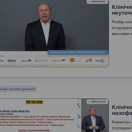
Клініч
неуточ
Розбір клі
інтерпрета
висновки к
роби органів дихання
Клініч
назофа
Коментує к
отоларинго