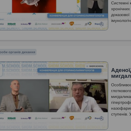
Системні к
хронічних
доказової
імунологіч
простого 
роби органів дихання
Аденої
мигдал
Особливос
глотковог
мигдалика
гіпертроф
назофаринг
ступенів. 
мигдалика
аденоїдект