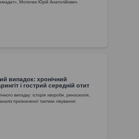
Охмадит», Молочек Юрій Анатолійович.
ний випадок: хронічний
рингіт і гострий середній отит
нічного випадку: історія хвороби, риноскопія,
аналіз призначеної тактики лікування.