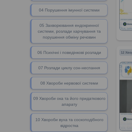
04 Порушення імунної системи
05 Захворювання ендокринної
системи, розлади харчування та
порушення обміну речовин
06 Психічні і поведінкові розлади
12 Хво
07 Розлади циклу сон-неспання
08 Хвороби нервової системи
09 Хвороби ока та його придаткового
апарату
10 Хвороби вуха та соскоподібного
відростка