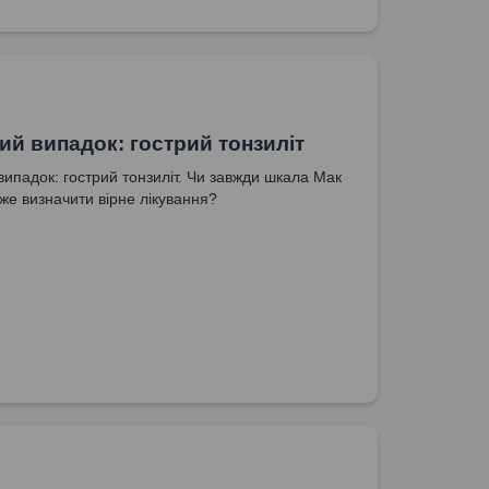
ний випадок: гострий тонзиліт
 випадок: гострий тонзиліт. Чи завжди шкала Мак
же визначити вірне лікування?