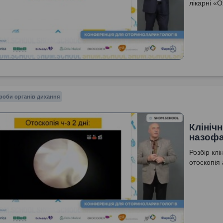
лікарні «
роби органів дихання
Клініч
назофа
Розбір клі
отоскопія 