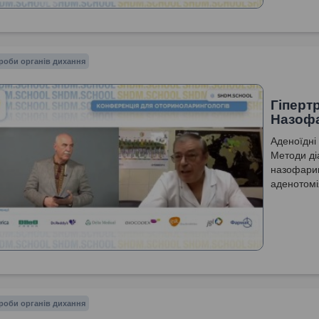
роби органів дихання
Гіперт
Назофа
Аденоїдні 
Методи ді
назофарин
аденотомі
роби органів дихання