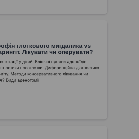
рофія глоткового мигдалика vs
рингіт. Лікувати чи оперувати?
вегетації у дітей. Клінічні прояви аденоїдів.
агностики носоглотки. Диференційна діагностика
гіту. Методи консервативного лікування чи
я? Види аденотомії.