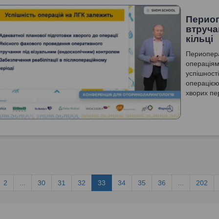
Периоп
втруча
кільці
Периопера
операціям
успішност
операцією
хворих пе
2
...
30
31
32
33
34
35
36
...
202