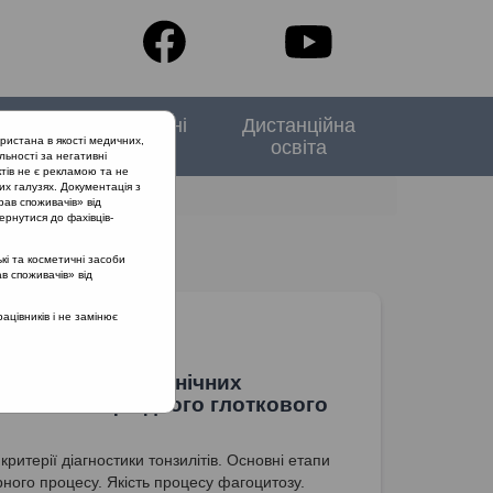
тори
Спеціальні
Дистанційна
ристана в якості медичних,
випуски
освіта
льності за негативні
тів не є рекламою та не
их галузях. Документація з
рав споживачів» від
ернутися до фахівців-
кі та косметичні засоби
ав споживачів» від
цівників і не замінює
а парадигма хронічних
ювань лімфоїдного глоткового
критерії діагностики тонзилітів. Основні етапи
ного процесу. Якість процесу фагоцитозу.