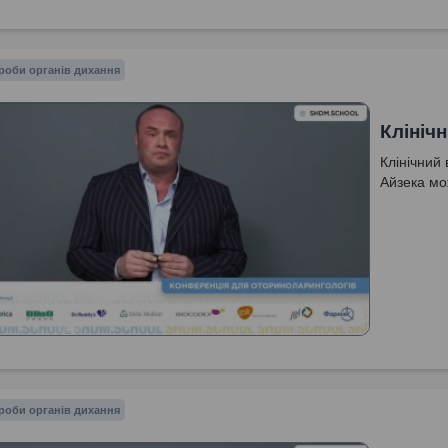
роби органів дихання
Клініч
Клінічний
Айзека мо
роби органів дихання