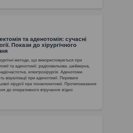
 аденоїдів.
ектомія та аденотомія: сучасні
гії. Покази до хірургічного
ння
ірургічні методи, що використовуються при
томії та аденотомії: радіохвильова, шейверна,
радіочастотна, електрохірургія. Аденотоми.
ть візуалізації при аденотомії. Переваги
ьової хірургії при тонзилоектомії. Протипоказання
ння до оперативного втручання згідно
ких протоколів.