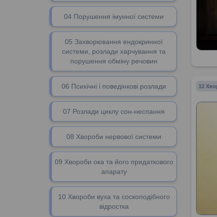
04 Порушення імунної системи
05 Захворювання ендокринної
системи, розлади харчування та
порушення обміну речовин
06 Психічні і поведінкові розлади
12 Хво
07 Розлади циклу сон-неспання
08 Хвороби нервової системи
09 Хвороби ока та його придаткового
апарату
10 Хвороби вуха та соскоподібного
відростка