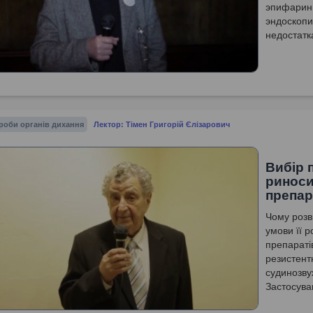
эпифаринг
эндоскоп
недостатк
роби органів дихання
Лектор: Тімен Григорій Єлізарович
Вибір 
риноси
препар
Чому розв
умови її р
препаратів
резистентн
судинозву
Застосува
захворюва