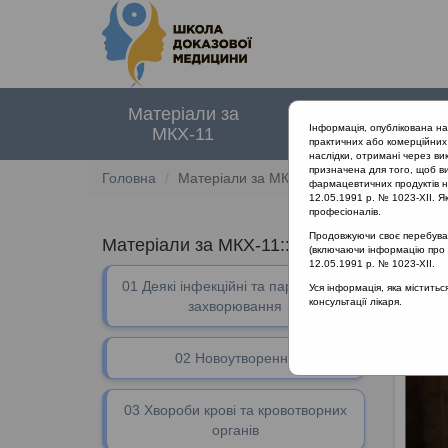
Матеріали за
Нормативні
Інформація, опублікована н
МКХ-11
документи
практичних або комерційних 
наслідки, отримані через ви
призначена для того, щоб ви
Головна
Матеріали за МКХ-11
фармацевтичних продуктів на
12.05.1991 р. № 1023-XII. Як
професіоналів.
Продовжуючи своє перебуванн
Матеріали за МКХ-11:: 12 Хвороби орган
(включаючи інформацію про ре
12.05.1991 р. № 1023-XII.
01 Деякі інфекційні та паразитарні
12 Хво
Уся інформація, яка містить
консультації лікаря.
захворювання
02 Новоутворення
03 Хвороби крові та кровотворних
органів