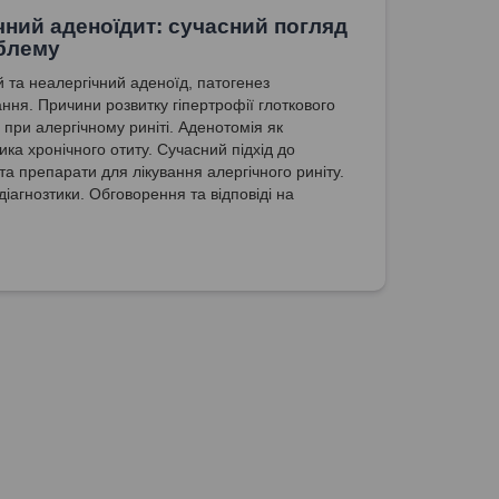
чний аденоїдит: сучасний погляд
блему
й та неалергічний аденоїд, патогенез
ння. Причини розвитку гіпертрофії глоткового
 при алергічному риніті. Аденотомія як
ика хронічного отиту. Сучасний підхід до
та препарати для лікування алергічного риніту.
діагнозтики. Обговорення та відповіді на
 стосовно методики лікування алергічних
в.