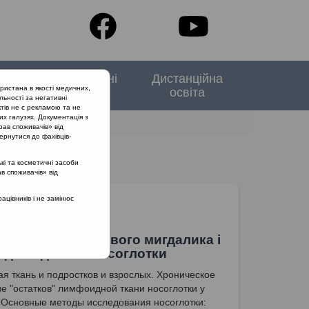
тори
Спеціальні
Дистанційна
ристана в якості медичних,
випуски
освіта
льності за негативні
тів не є рекламою та не
их галузях. Документація з
рав споживачів» від
ернутися до фахівців-
кі та косметичні засоби
ав споживачів» від
цівників і не замінює
 зміни носоглоткового мигдалика і
 дослідження носоглотки
я ткань и подростков и взрослых. Хроническое
е "остатков" лимфоидной ткани носоглотки у
 Основные методы исследования носоглотки: