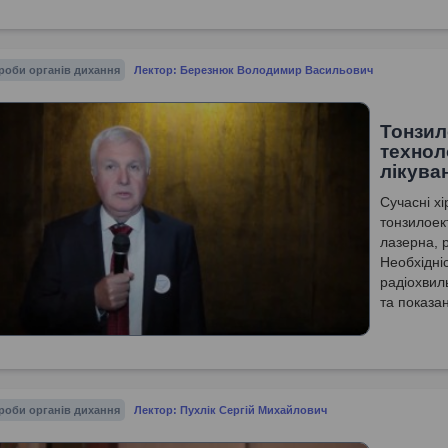
видалення
роби органів дихання
Лектор: Березнюк Володимир Васильович
Тонзил
техноло
лікува
Сучасні х
тонзилоек
лазерна, 
Необхідніс
радіохвил
та показа
європейсь
роби органів дихання
Лектор: Пухлік Сергій Михайлович