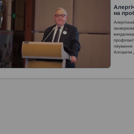
Алергі
на про
Алергічни
захворюва
мигдалика
профілакт
лікування 
Алгоритм 
запитання
аденоїдиті