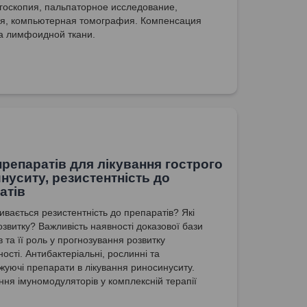
оскопия, пальпаторное исследование,
ия, компьютерная томография. Компенсация
а лимфоидной ткани.
препаратів для лікування гострого
нуситу, резистентність до
атів
ивається резистентність до препаратів? Які
озвитку? Важливість наявності доказової бази
 та її роль у прогнозування розвитку
ості. Антибактеріальні, рослинні та
жуючі препарати в лікування риносинуситу.
ння імуномодуляторів у комплексній терапії
ння. За яких умов можлива рекомендація