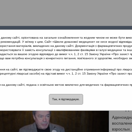
Проведені
Конференції
Партнери
Лек
а даному сайті, орієнтована на загальне ознайомлення та жодним чином не може бути вико
заходи
проекту
рекомендацій. У зв’язку з цим, Сайт «Школи доказової медицини» не несе жодної відповіда
користання матеріалів, викладених на даному сайті. Документація з фармацевтичних продук
користовувати її замість консультації з кваліфікованими фахівцями в галузі медицини та інш
дається за вашою згодою відповідно до вимог ч.ч. 1, 2 ст. 15 Закону України «Про захист п
що вам потрібна консультація з конкретного питання, пов’язаного зі здоров’ям, необхідно зв
я на сайті, ви підтверджуєте свою згоду на дистанційне отримання інформації про лікарсь
ів дихання
цептурні лікарські засоби) на підставі вимог ч.ч. 1, 2 ст. 15 Закону України «Про захист пр
роби органів дихання
Лектор: Безшапочний Сергій Борисович
ся на даному сайті, подана з освітньою метою виключно для медичних та фармацевтичних пра
Так, я підтверджую.
Вікові
методи
Аденоидна
воспалени
взрослых.