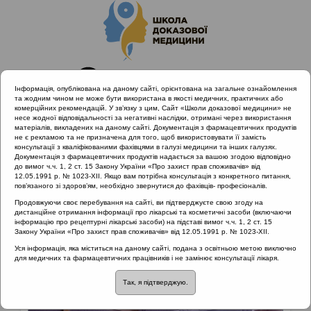
Інформація, опублікована на даному сайті, орієнтована на загальне ознайомлення
та жодним чином не може бути використана в якості медичних, практичних або
комерційних рекомендацій. У зв’язку з цим, Сайт «Школи доказової медицини» не
несе жодної відповідальності за негативні наслідки, отримані через використання
матеріалів, викладених на даному сайті. Документація з фармацевтичних продуктів
не є рекламою та не призначена для того, щоб використовувати її замість
консультації з кваліфікованими фахівцями в галузі медицини та інших галузях.
Головна
Матеріали за МКХ-11
Документація з фармацевтичних продуктів надається за вашою згодою відповідно
до вимог ч.ч. 1, 2 ст. 15 Закону України «Про захист прав споживачів» від
12.05.1991 р. № 1023-XII. Якщо вам потрібна консультація з конкретного питання,
пов’язаного зі здоров’ям, необхідно звернутися до фахівців- професіоналів.
Матеріали за МКХ-11:: 10 Хвороби вуха та
Продовжуючи своє перебування на сайті, ви підтверджуєте свою згоду на
соскоподібного відростка
дистанційне отримання інформації про лікарські та косметичні засоби (включаючи
інформацію про рецептурні лікарські засоби) на підставі вимог ч.ч. 1, 2 ст. 15
Рубрика:
Закону України «Про захист прав споживачів» від 12.05.1991 р. № 1023-XII.
Уся інформація, яка міститься на даному сайті, подана з освітньою метою виключно
Рубрика:
для медичних та фармацевтичних працівників і не замінює консультації лікаря.
Так, я підтверджую.
10 Хвороби вуха та соскоподібного відростка