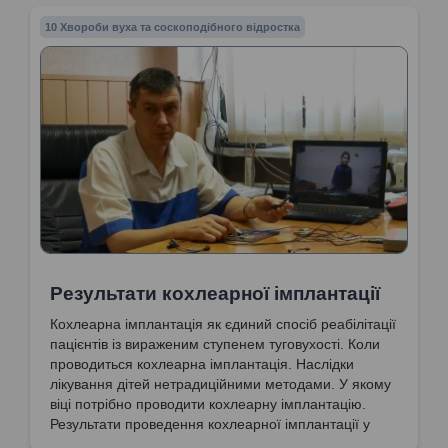
10 Хвороби вуха та соскоподібного відростка
Результати кохлеарної імплантації
Кохлеарна імплантація як єдиний спосіб реабілітації
пацієнтів із вираженим ступенем туговухості. Коли
проводиться кохлеарна імплантація. Наслідки
лікування дітей нетрадиційними методами. У якому
віці потрібно проводити кохлеарну імплантацію.
Результати проведення кохлеарної імплантації у
пацієнтки. Відновлення слуху у пацієнтки.