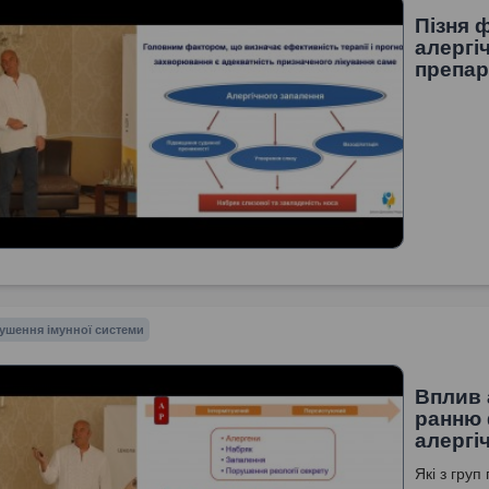
Пізня 
алергі
препар
ушення імунної системи
Вплив 
ранню 
алергі
Які з гру