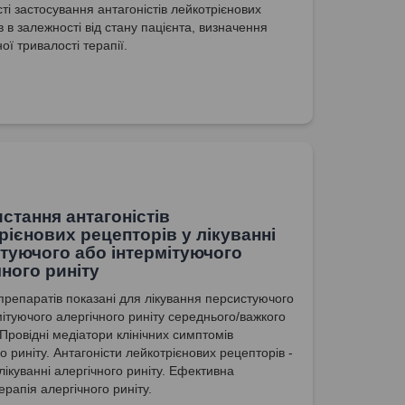
ті застосування антагоністів лейкотрієнових
 в залежності від стану пацієнта, визначення
ї тривалості терапії.
стання антагоністів
рієнових рецепторів у лікуванні
туючого або інтермітуючого
чного риніту
п препаратів показані для лікування персистуючого
мітуючого алергічного риніту середнього/важкого
 Провідні медіатори клінічних симптомів
о риніту. Антагоністи лейкотрієнових рецепторів -
 лікуванні алергічного риніту. Ефективна
рапія алергічного риніту.