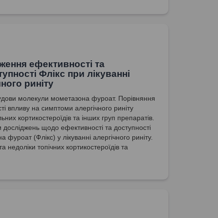
ження ефективності та
тупності Флікс при лікуванні
чного риніту
удови молекули мометазона фуроат. Порівняння
ті впливу на симптоми алергічного риніту
ьних кортикостероїдів та інших груп препаратів.
и досліджень щодо ефективності та доступності
 фуроат (Флікс) у лікуванні алергічного риніту.
а недоліки топічних кортикостероїдів та
і їх застосування при лікуванні алергічного