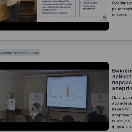
Особливос
рецепторів
оптимально
ушення імунної системи
Викори
лейкот
персис
алергі
Які з гру
або інтер
перебігу?
алергічног
їх місце у
фармакоте