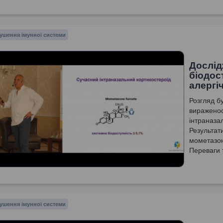
ушення імунної системи
Дослід
біодос
алергі
Розгляд б
вираженос
інтраназал
Результат
мометазона
Переваги т
особливост
риніту.
ушення імунної системи