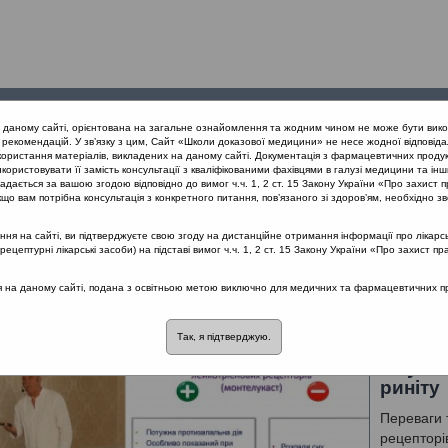
Проведені
Конференції
Партнери
Лек
а даному сайті, орієнтована на загальне ознайомлення та жодним чином не може бути вико
заходи
проекту
рекомендацій. У зв’язку з цим, Сайт «Школи доказової медицини» не несе жодної відповіда
користання матеріалів, викладених на даному сайті. Документація з фармацевтичних продук
користовувати її замість консультації з кваліфікованими фахівцями в галузі медицини та інш
дається за вашою згодою відповідно до вимог ч.ч. 1, 2 ст. 15 Закону України «Про захист п
що вам потрібна консультація з конкретного питання, пов’язаного зі здоров’ям, необхідно зв
я на сайті, ви підтверджуєте свою згоду на дистанційне отримання інформації про лікарсь
нної системи
цептурні лікарські засоби) на підставі вимог ч.ч. 1, 2 ст. 15 Закону України «Про захист пр
ушення імунної системи
ся на даному сайті, подана з освітньою метою виключно для медичних та фармацевтичних пра
Так, я підтверджую.
Призна
лікува
риніту
Переваги 
рецепторів