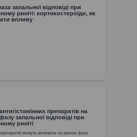
фаза запальної відповіді при
чному риніті: кортикостероїди, як
ати впливу
антигістамінних препаратів на
фазу запальної відповіді при
чному риніті
п препаратів можуть впливати на ранню фазу