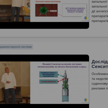
запальної
запальної
дії антигі
препараті
препараті
ушення імунної системи
Дослід
Сенсит
Особливос
та недолі
судинозву
реклами п