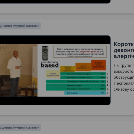
ушення імунної системи
Коротк
деконг
алергі
Які групи
використо
обструкці
Несприятл
слизову о
ушення імунної системи