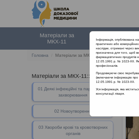
Матеріали за
Нормативні
Інформація, опублікована н
МКХ-11
документи
практичних або комерційних 
наслідки, отримані через ви
призначена для того, щоб ви
Головна
Матеріали за МКХ-11
фармацевтичних продуктів на
12.05.1991 р. № 1023-XII. Як
професіоналів.
Продовжуючи своє перебуванн
Матеріали за МКХ-11:: 04 Порушення іму
(включаючи інформацію про ре
12.05.1991 р. № 1023-XII.
01 Деякі інфекційні та паразитарні
04 Пор
Уся інформація, яка містить
консультації лікаря.
захворювання
02 Новоутворення
03 Хвороби крові та кровотворних
органів