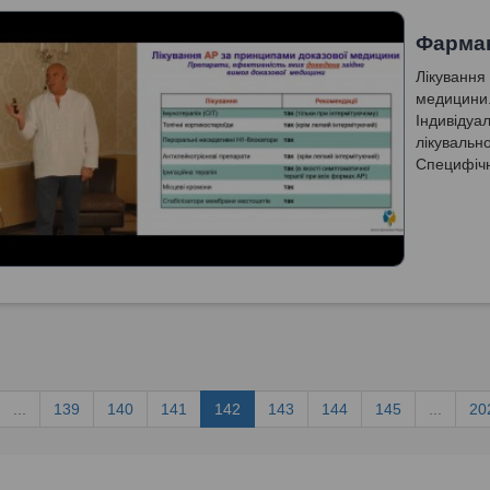
Фармак
Лікування
медицини.
Індивідуал
лікувально
Специфічн
...
139
140
141
142
143
144
145
...
20