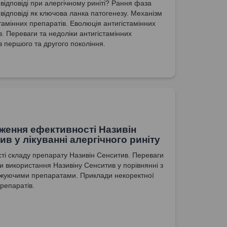
 відповіді при алергічному риніті? Рання фаза
 відповіді як ключова ланка патогенезу. Механізм
стамінних препаратів. Еволюція антигістамінних
в. Переваги та недоліки антигістамінних
в першого та другого покоління.
ження ефективності Називін
ив у лікуванні алергічного риніту
ті складу препарату Називін Сенситив. Переваги
ки використання Називіну Сенситив у порівнянні з
жуючими препаратами. Приклади некоректної
репаратів.