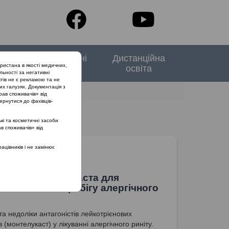
тори
Спеціальні
Дистанційна
ристана в якості медичних,
випуски
освіта
льності за негативні
тів не є рекламою та не
их галузях. Документація з
рав споживачів» від
ернутися до фахівців-
кі та косметичні засоби
ав споживачів» від
цівників і не замінює
чення монтелукаста для
ння тяжкого перебігу алергічного
та недоліки антагоністів лейкотрієнових
 (монтелукаст) у лікуванні алергічного риніту.