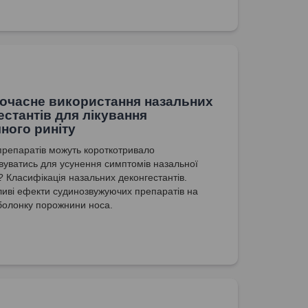
очасне використання назальних
естантів для лікування
чного риніту
 препаратів можуть короткотривало
вуватись для усунення симптомів назальної
ї? Класифікація назальних деконгестантів.
иві ефекти судинозвужуючих препаратів на
болонку порожнини носа.