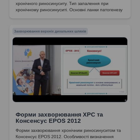
хронічного риносинуситу. Тип запалення при
хронічному риносинуситі. Основні ланки патогенезу
хронічного риносинуситу. Коментує голова
експертної групи МОЗ України за напрямом
"Отоларингологія. Дитяча отоларингологія.
Захворювання верхніх дихальних шляхів
Сурдологія", доктор медичних наук, професор
Попович Василь Іванович
Форми захворювання ХРС та
Консенсус EPOS 2012
Форми захворювання хронічним риносинуситом та
Консенсус EPOS 2012. Особливості визначення