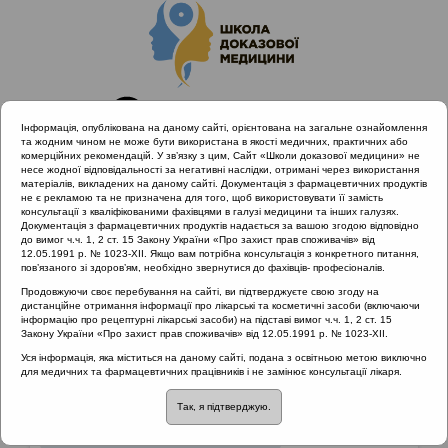
Інформація, опублікована на даному сайті, орієнтована на загальне ознайомлення
та жодним чином не може бути використана в якості медичних, практичних або
комерційних рекомендацій. У зв’язку з цим, Сайт «Школи доказової медицини» не
несе жодної відповідальності за негативні наслідки, отримані через використання
матеріалів, викладених на даному сайті. Документація з фармацевтичних продуктів
не є рекламою та не призначена для того, щоб використовувати її замість
консультації з кваліфікованими фахівцями в галузі медицини та інших галузях.
Головна
Матеріали за МКХ-11
Документація з фармацевтичних продуктів надається за вашою згодою відповідно
12 Хвороби органів дихання
до вимог ч.ч. 1, 2 ст. 15 Закону України «Про захист прав споживачів» від
12.05.1991 р. № 1023-XII. Якщо вам потрібна консультація з конкретного питання,
пов’язаного зі здоров’ям, необхідно звернутися до фахівців- професіоналів.
Продовжуючи своє перебування на сайті, ви підтверджуєте свою згоду на
Матеріали за МКХ-11
::
12 Хвороби органів
дистанційне отримання інформації про лікарські та косметичні засоби (включаючи
дихання
інформацію про рецептурні лікарські засоби) на підставі вимог ч.ч. 1, 2 ст. 15
Закону України «Про захист прав споживачів» від 12.05.1991 р. № 1023-XII.
Рубрика:
Уся інформація, яка міститься на даному сайті, подана з освітньою метою виключно
для медичних та фармацевтичних працівників і не замінює консультації лікаря.
12 Хвороби органів дихання
Так, я підтверджую.
Захворювання верхніх дихальних шляхів