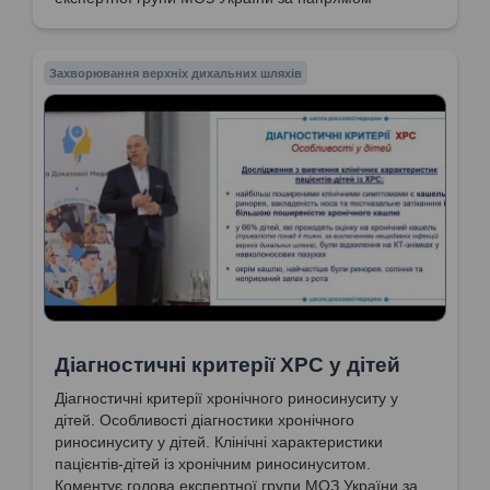
"Отоларингологія. Дитяча отоларингологія.
Сурдологія", доктор медичних наук, професор
Попович Василь Іванович
Захворювання верхніх дихальних шляхів
Діагностичні критерії ХРС у дітей
Діагностичні критерії хронічного риносинуситу у
дітей. Особливості діагностики хронічного
риносинуситу у дітей. Клінічні характеристики
пацієнтів-дітей із хронічним риносинуситом.
Коментує голова експертної групи МОЗ України за