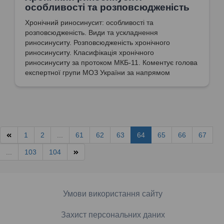
особливості та розповсюдженість
Хронічний риносинусит: особливості та
розповсюдженість. Види та ускладнення
риносинуситу. Розповсюдженість хронічного
риносинуситу. Класифікація хронічного
риносинуситу за протоком МКБ-11. Коментує голова
експертної групи МОЗ України за напрямом
"Отоларингологія. Дитяча отоларингологія.
Сурдологія", доктор медичних наук, професор
Попович Василь Іванович
1
2
...
61
62
63
64
65
66
67
...
103
104
Умови використання сайту
Захист персональних даних