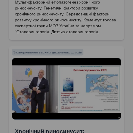
Мультифакторний етіопатогенез хронічного
риносинуситу. Генетичні фактори розвитку
хронічного риносинуситу. Середовищні фактори
розвитку хронічного риносинуситу. Коментує голова
експертної групи МОЗ України за напрямом
"Отоларингологія. Дитяча отоларингологія.
Сурдологія", доктор медичних наук, професор
Попович Василь Іванович
Захворювання верхніх дихальних шляхів
Хронічний риносинусит: