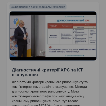
Попович Василь Іванович
Захворювання верхніх дихальних шляхів
Діагностичні критерії ХРС та КТ
сканування
Діагностичні критерії хронічного риносинуситу та
комп'ютерно-томографічне сканування. Методи
діагностики хронічного риносинуситу. Мета
комп'ютерної-томографії при неускладненому
хронічному риносинуситі. Коментує голова
експертної групи МОЗ України за напрямом