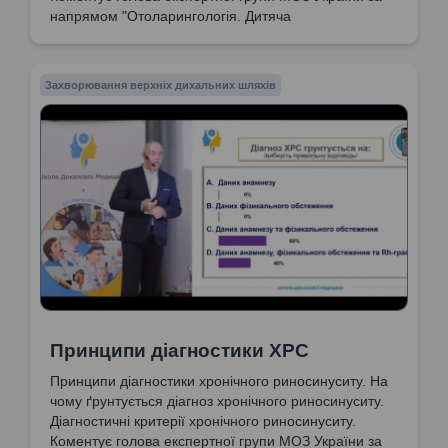
напрямом "Отоларингологія. Дитяча
отоларингологія. Сурдологія", доктор медичних
наук, професор Попович Василь Іванович
Захворювання верхніх дихальних шляхів
Принципи діагностики ХРС
Принципи діагностики хронічного риносинуситу. На
чому ґрунтується діагноз хронічного риносинуситу.
Діагностичні критерії хронічного риносинуситу.
Коментує голова експертної групи МОЗ України за