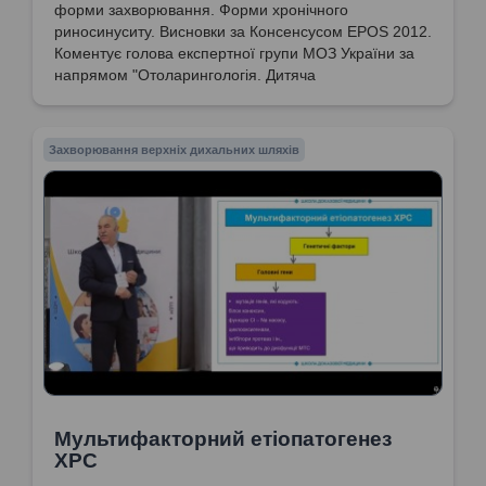
форми захворювання. Форми хронічного
риносинуситу. Висновки за Консенсусом EPOS 2012.
Коментує голова експертної групи МОЗ України за
напрямом "Отоларингологія. Дитяча
отоларингологія. Сурдологія", доктор медичних
наук, професор Попович Василь Іванович
Захворювання верхніх дихальних шляхів
Мультифакторний етіопатогенез
ХРС