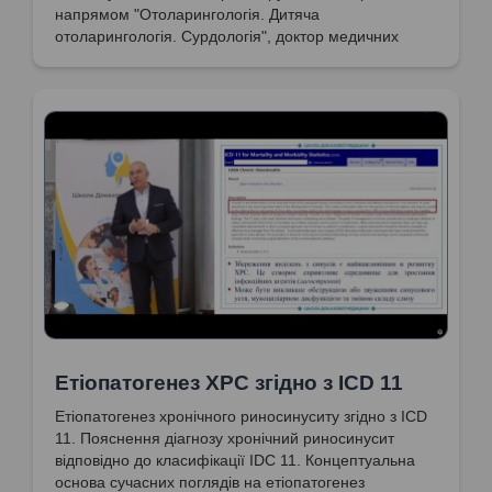
напрямом "Отоларингологія. Дитяча
отоларингологія. Сурдологія", доктор медичних
наук, професор Попович Василь Іванович
Eтіопатогенез ХРС згідно з ICD 11
Eтіопатогенез хронічного риносинуситу згідно з ICD
11. Пояснення діагнозу хронічний риносинусит
відповідно до класифікації IDC 11. Концептуальна
основа сучасних поглядів на етіопатогенез