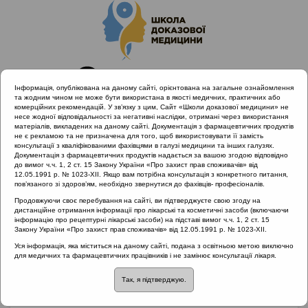
Інформація, опублікована на даному сайті, орієнтована на загальне ознайомлення
та жодним чином не може бути використана в якості медичних, практичних або
комерційних рекомендацій. У зв’язку з цим, Сайт «Школи доказової медицини» не
несе жодної відповідальності за негативні наслідки, отримані через використання
матеріалів, викладених на даному сайті. Документація з фармацевтичних продуктів
не є рекламою та не призначена для того, щоб використовувати її замість
консультації з кваліфікованими фахівцями в галузі медицини та інших галузях.
Головна
Матеріали за МКХ-11
Документація з фармацевтичних продуктів надається за вашою згодою відповідно
12 Хвороби органів дихання
до вимог ч.ч. 1, 2 ст. 15 Закону України «Про захист прав споживачів» від
12.05.1991 р. № 1023-XII. Якщо вам потрібна консультація з конкретного питання,
Форми захворювання ХРС та Консенсус EPOS 2012
пов’язаного зі здоров’ям, необхідно звернутися до фахівців- професіоналів.
Продовжуючи своє перебування на сайті, ви підтверджуєте свою згоду на
дистанційне отримання інформації про лікарські та косметичні засоби (включаючи
інформацію про рецептурні лікарські засоби) на підставі вимог ч.ч. 1, 2 ст. 15
Форми захворювання
Закону України «Про захист прав споживачів» від 12.05.1991 р. № 1023-XII.
Уся інформація, яка міститься на даному сайті, подана з освітньою метою виключно
ХРС та Консенсус
для медичних та фармацевтичних працівників і не замінює консультації лікаря.
Так, я підтверджую.
EPOS 2012