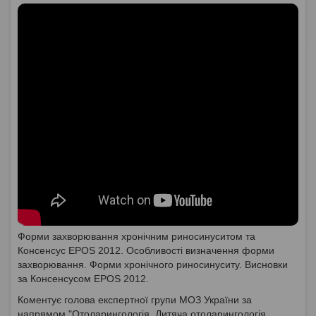
Форми захворювання хронічним риносинуситом та
Консенсус EPOS 2012. Особливості визначення форми
захворювання. Форми хронічного риносинуситу. Висновки
за Консенсусом EPOS 2012.
Коментує голова експертної групи МОЗ України за
напрямом "Отоларингологія. Дитяча отоларингологія.