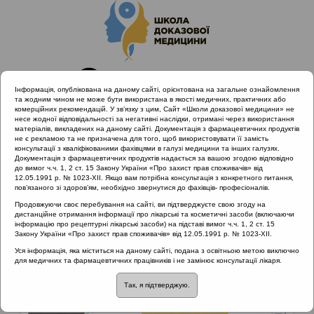
Інформація, опублікована на даному сайті, орієнтована на загальне ознайомлення
та жодним чином не може бути використана в якості медичних, практичних або
комерційних рекомендацій. У зв’язку з цим, Сайт «Школи доказової медицини» не
несе жодної відповідальності за негативні наслідки, отримані через використання
матеріалів, викладених на даному сайті. Документація з фармацевтичних продуктів
не є рекламою та не призначена для того, щоб використовувати її замість
консультації з кваліфікованими фахівцями в галузі медицини та інших галузях.
Головна
Матеріали за МКХ-11
Документація з фармацевтичних продуктів надається за вашою згодою відповідно
10 Хвороби вуха та соскоподібного відростка
до вимог ч.ч. 1, 2 ст. 15 Закону України «Про захист прав споживачів» від
12.05.1991 р. № 1023-XII. Якщо вам потрібна консультація з конкретного питання,
пов’язаного зі здоров’ям, необхідно звернутися до фахівців- професіоналів.
Продовжуючи своє перебування на сайті, ви підтверджуєте свою згоду на
Матеріали за МКХ-11
::
10 Хвороби вуха та
дистанційне отримання інформації про лікарські та косметичні засоби (включаючи
соскоподібного відростка
інформацію про рецептурні лікарські засоби) на підставі вимог ч.ч. 1, 2 ст. 15
Закону України «Про захист прав споживачів» від 12.05.1991 р. № 1023-XII.
Рубрика:
Уся інформація, яка міститься на даному сайті, подана з освітньою метою виключно
для медичних та фармацевтичних працівників і не замінює консультації лікаря.
10 Хвороби вуха та соскоподібного відростка
Так, я підтверджую.