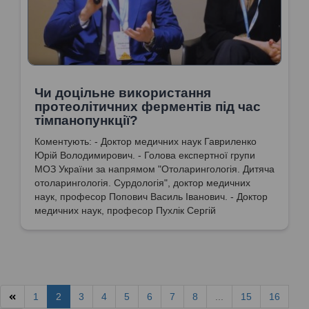
Чи доцільне використання
протеолітичних ферментів під час
тімпанопункції?
Коментують: - Доктор медичних наук Гавриленко
Юрій Володимирович. - Голова експертної групи
МОЗ України за напрямом "Отоларингологія. Дитяча
отоларингологія. Сурдологія", доктор медичних
наук, професор Попович Василь Іванович. - Доктор
медичних наук, професор Пухлік Сергій
Михайлович.
1
2
3
4
5
6
7
8
...
15
16