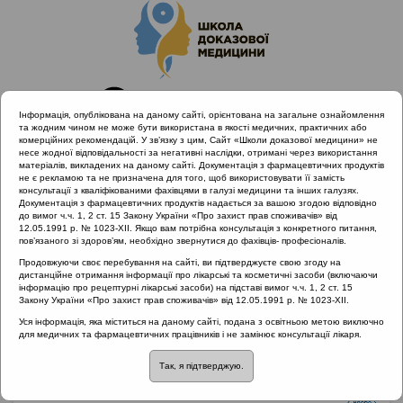
Інформація, опублікована на даному сайті, орієнтована на загальне ознайомлення
та жодним чином не може бути використана в якості медичних, практичних або
комерційних рекомендацій. У зв’язку з цим, Сайт «Школи доказової медицини» не
несе жодної відповідальності за негативні наслідки, отримані через використання
матеріалів, викладених на даному сайті. Документація з фармацевтичних продуктів
не є рекламою та не призначена для того, щоб використовувати її замість
консультації з кваліфікованими фахівцями в галузі медицини та інших галузях.
Головна
Партнери проекту
ROCHE
Документація з фармацевтичних продуктів надається за вашою згодою відповідно
Поширений дрібноклітинний рак легені (ДКРЛ)
до вимог ч.ч. 1, 2 ст. 15 Закону України «Про захист прав споживачів» від
12.05.1991 р. № 1023-XII. Якщо вам потрібна консультація з конкретного питання,
пов’язаного зі здоров’ям, необхідно звернутися до фахівців- професіоналів.
Продовжуючи своє перебування на сайті, ви підтверджуєте свою згоду на
дистанційне отримання інформації про лікарські та косметичні засоби (включаючи
Поширений
інформацію про рецептурні лікарські засоби) на підставі вимог ч.ч. 1, 2 ст. 15
Закону України «Про захист прав споживачів» від 12.05.1991 р. № 1023-XII.
дрібноклітинний рак
Уся інформація, яка міститься на даному сайті, подана з освітньою метою виключно
для медичних та фармацевтичних працівників і не замінює консультації лікаря.
легені (ДКРЛ)
Так, я підтверджую.