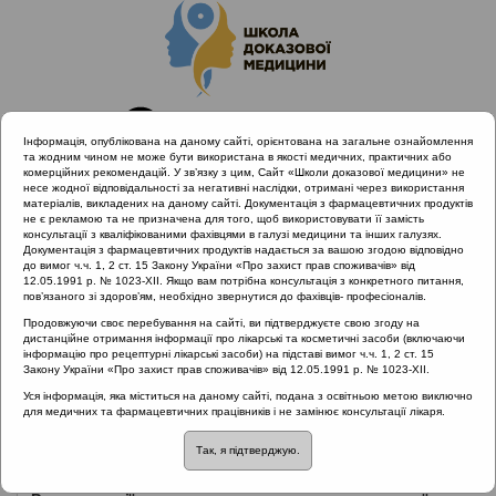
Інформація, опублікована на даному сайті, орієнтована на загальне ознайомлення
та жодним чином не може бути використана в якості медичних, практичних або
комерційних рекомендацій. У зв’язку з цим, Сайт «Школи доказової медицини» не
несе жодної відповідальності за негативні наслідки, отримані через використання
матеріалів, викладених на даному сайті. Документація з фармацевтичних продуктів
не є рекламою та не призначена для того, щоб використовувати її замість
консультації з кваліфікованими фахівцями в галузі медицини та інших галузях.
Головна
Нормативні документи
Гоcтрий отит
Документація з фармацевтичних продуктів надається за вашою згодою відповідно
до вимог ч.ч. 1, 2 ст. 15 Закону України «Про захист прав споживачів» від
12.05.1991 р. № 1023-XII. Якщо вам потрібна консультація з конкретного питання,
Рубрика:
пов’язаного зі здоров’ям, необхідно звернутися до фахівців- професіоналів.
Гоcтрий отит
Продовжуючи своє перебування на сайті, ви підтверджуєте свою згоду на
дистанційне отримання інформації про лікарські та косметичні засоби (включаючи
інформацію про рецептурні лікарські засоби) на підставі вимог ч.ч. 1, 2 ст. 15
Закону України «Про захист прав споживачів» від 12.05.1991 р. № 1023-XII.
Назва:
Протокол надання медичної допомоги хворим з
Уся інформація, яка міститься на даному сайті, подана з освітньою метою виключно
для медичних та фармацевтичних працівників і не замінює консультації лікаря.
хронічним туботимпанальним гнійним середнім отитом
Так, я підтверджую.
ЗМІСТ: