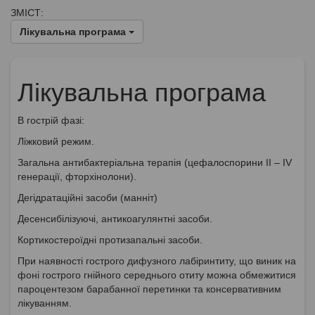
ЗМІСТ:
Лікувальна програма
Лікувальна програма
В гострій фазі:
Ліжковий режим.
Загальна антибактеріальна терапія (цефалоспoрини II – IV
генерації, фторхінолони).
Дегідратаційні засоби (манніт)
Десенсибілізуючі, антикоагулянтні засоби.
Кортикостероїдні протизапальні засоби.
При наявності гострого дифузного лабіринтиту, що виник на
фоні гострого гнійного середнього отиту можна обмежитися
пароцентезом барабанної перетинки та консервативним
лікуванням.