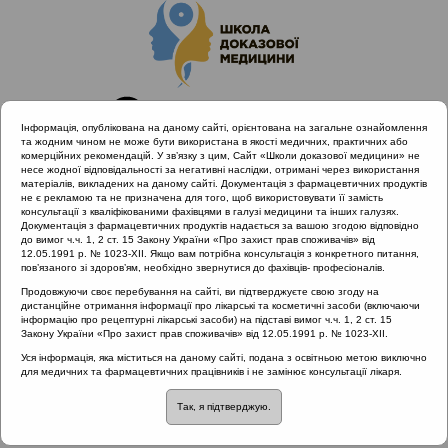
Інформація, опублікована на даному сайті, орієнтована на загальне ознайомлення
та жодним чином не може бути використана в якості медичних, практичних або
комерційних рекомендацій. У зв’язку з цим, Сайт «Школи доказової медицини» не
несе жодної відповідальності за негативні наслідки, отримані через використання
матеріалів, викладених на даному сайті. Документація з фармацевтичних продуктів
не є рекламою та не призначена для того, щоб використовувати її замість
консультації з кваліфікованими фахівцями в галузі медицини та інших галузях.
Головна
Нормативні документи
Документація з фармацевтичних продуктів надається за вашою згодою відповідно
Неврологічні захворювання
до вимог ч.ч. 1, 2 ст. 15 Закону України «Про захист прав споживачів» від
12.05.1991 р. № 1023-XII. Якщо вам потрібна консультація з конкретного питання,
пов’язаного зі здоров’ям, необхідно звернутися до фахівців- професіоналів.
Рубрика:
Продовжуючи своє перебування на сайті, ви підтверджуєте свою згоду на
дистанційне отримання інформації про лікарські та косметичні засоби (включаючи
Неврологічні захворювання
інформацію про рецептурні лікарські засоби) на підставі вимог ч.ч. 1, 2 ст. 15
Закону України «Про захист прав споживачів» від 12.05.1991 р. № 1023-XII.
Назва:
Уся інформація, яка міститься на даному сайті, подана з освітньою метою виключно
для медичних та фармацевтичних працівників і не замінює консультації лікаря.
Протокол надання медичної допомоги хворим з
лабіринтитом (периферичним кохлео-вестибулярним
Так, я підтверджую.
синдромом)