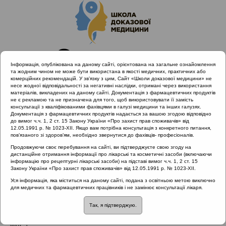
Інформація, опублікована на даному сайті, орієнтована на загальне ознайомлення
та жодним чином не може бути використана в якості медичних, практичних або
комерційних рекомендацій. У зв’язку з цим, Сайт «Школи доказової медицини» не
несе жодної відповідальності за негативні наслідки, отримані через використання
матеріалів, викладених на даному сайті. Документація з фармацевтичних продуктів
не є рекламою та не призначена для того, щоб використовувати її замість
консультації з кваліфікованими фахівцями в галузі медицини та інших галузях.
Головна
Нормативні документи
Ларингіти
Документація з фармацевтичних продуктів надається за вашою згодою відповідно
до вимог ч.ч. 1, 2 ст. 15 Закону України «Про захист прав споживачів» від
12.05.1991 р. № 1023-XII. Якщо вам потрібна консультація з конкретного питання,
Рубрика:
пов’язаного зі здоров’ям, необхідно звернутися до фахівців- професіоналів.
Ларингіти
Продовжуючи своє перебування на сайті, ви підтверджуєте свою згоду на
дистанційне отримання інформації про лікарські та косметичні засоби (включаючи
інформацію про рецептурні лікарські засоби) на підставі вимог ч.ч. 1, 2 ст. 15
Закону України «Про захист прав споживачів» від 12.05.1991 р. № 1023-XII.
Назва:
Протокол надання медичної допомоги хворим з
Уся інформація, яка міститься на даному сайті, подана з освітньою метою виключно
для медичних та фармацевтичних працівників і не замінює консультації лікаря.
хронічним набряково-поліпозним ларингітом (хвороба
Рейнке-Гайека)
Так, я підтверджую.
ЗМІСТ: