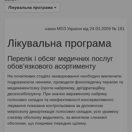
Лікувальна програма
наказ МОЗ України від 24.03.2009 № 181
Лікувальна програма
Перелік і обсяг медичних послуг
обов'язкового асортименту
На початкових стадіях захворювання необхідно виключити
подразнюючи чинники, проводити фонопедичну терапію та
медикаментозну (проти набрякову, дегідратаційну,
десенсибілізуючу. При значно вираженому набряку
голосових складок та неефективності консервативного
лікування показана контрольована за допомогою
мікроскопу декортикація голосових складок; усю уражену
слизову оболонку видаляють, за винятком слизової
оболонки, що покриває передню щілину.