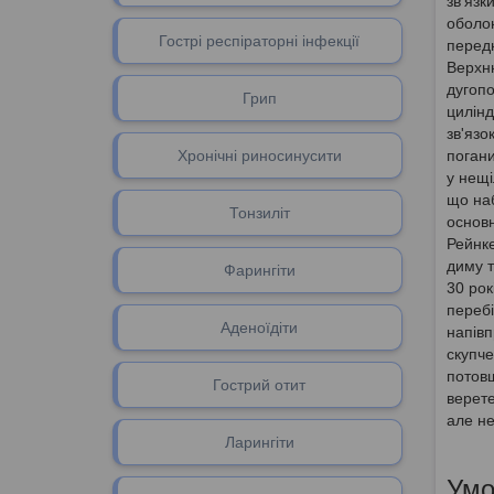
зв'язк
оболон
Гострі респіраторні інфекції
передн
Верхн
дугопо
Грип
цилінд
зв'язо
Хронічні риносинусити
погани
у нещі
що наб
Тонзиліт
основн
Рейнке
диму т
Фарингіти
30 рок
перебі
Аденоїдіти
напівп
скупче
потовщ
Гоcтрий отит
верете
але не
Ларингіти
Умо