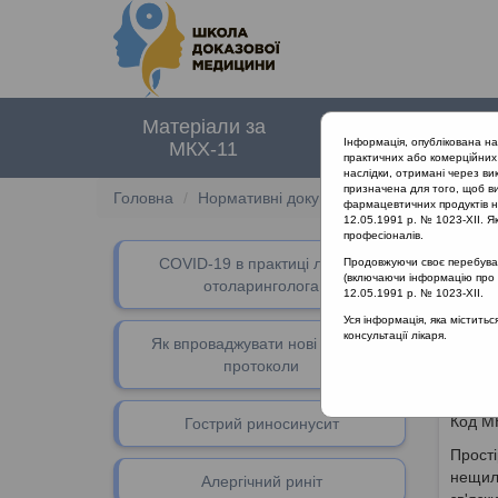
Матеріали за
Нормативні
Інформація, опублікована н
МКХ-11
документи
практичних або комерційних 
наслідки, отримані через ви
призначена для того, щоб ви
Головна
Нормативні документи
Ларингіти
фармацевтичних продуктів на
12.05.1991 р. № 1023-XII. Як
професіоналів.
СOVID-19 в практиці лікаря-
Продовжуючи своє перебуванн
(включаючи інформацію про ре
отоларинголога
12.05.1991 р. № 1023-XII.
Оз
Уся інформація, яка містить
консультації лікаря.
Як впроваджувати нові клінічні
за
протоколи
Код МК
Гострий риносинусит
Прості
нещиль
Алергічний риніт