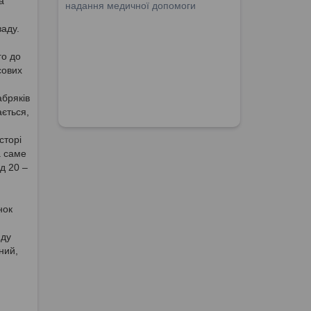
а
надання медичної допомоги
аду.
го до
сових
абряків
ається,
сторі
а саме
д 20 –
нок
яду
ний,