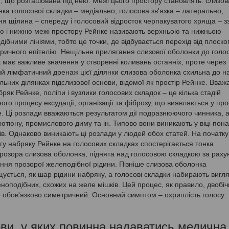
и, що розташована під нею. Межі цього простору становлять: слизов
ка голосової складки – медіально, голосова зв'язка – латерально,
я щілина – спереду і голосовий відросток черпакуватого хряща – зз
ю і нижню межі простору Рейнке називають верхньою та нижньою
дібними лініями, тобто це точки, де відбувається перехід від плоско
ричного епітелію. Нещільне прилягання слизової оболонки до голо
к має важливе значення у створенні коливань останніх, проте через
й лімфатичний дренаж цієї ділянки слизова оболонка схильна до н
льних ділянках підслизової основи, відомої як простір Рейнке. Вваж
ряк Рейнке, поліпи і вузлики голосових складок – це кілька стадій
ого процесу ексудації, організації та фіброзу, що виявляється у про
. Ці розлади вважаються результатом дії подразнюючого чинника, 
ютюну, промислового диму та ін. Типово вони виникають у віці пона
ів. Однаково виникають ці розлади у людей обох статей. На початку
гу набряку Рейнке на голосових складках спостерігається тонка
розора слизова оболонка, піднята над голосовою складкою за раху
ння прозорої желеподібної рідини. Пізніше слизова оболонка
ується, як шар рідини набряку, а голосові складки набирають вигл
ноподібних, схожих на желе мішків. Цей процес, як правило, двобіч
 обов'язково симетричний. Основний симптом – охриплість голосу.
ви, у яких повинна надаватись медична