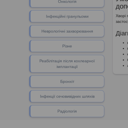
Онкологія
доп
Хворі 
Інфекційні гранульоми
застос
Неврологічні захворювання
Діа
Різне
Реабілітація після кохлеарної
імплантації
Бронхіт
Інфекції сечовивідних шляхів
Радіологія