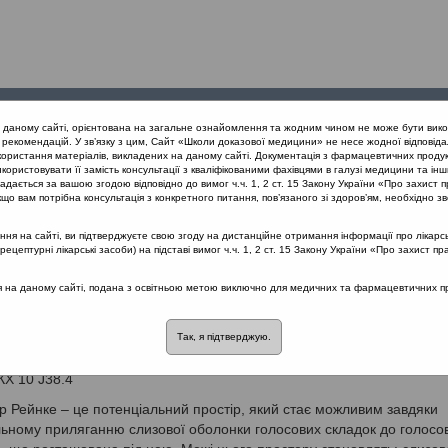
Проведені
Конференції
Партнери
Лек
а даному сайті, орієнтована на загальне ознайомлення та жодним чином не може бути вико
заходи
проекту
рекомендацій. У зв’язку з цим, Сайт «Школи доказової медицини» не несе жодної відповіда
користання матеріалів, викладених на даному сайті. Документація з фармацевтичних продук
користовувати її замість консультації з кваліфікованими фахівцями в галузі медицини та інш
дається за вашою згодою відповідно до вимог ч.ч. 1, 2 ст. 15 Закону України «Про захист п
що вам потрібна консультація з конкретного питання, пов’язаного зі здоров’ям, необхідно зв
я на сайті, ви підтверджуєте свою згоду на дистанційне отримання інформації про лікарсь
наказ МОЗ України від 24.03.200
цептурні лікарські засоби) на підставі вимог ч.ч. 1, 2 ст. 15 Закону України «Про захист пр
наки та критерії діагности
ся на даному сайті, подана з освітньою метою виключно для медичних та фармацевтичних пра
хворювання
Так, я підтверджую.
Х 10 J38.4
р Рейнке – це потенціальний простір, який стає можливим завдяки
ному приляганню слизової оболонки голосових складок до голосо