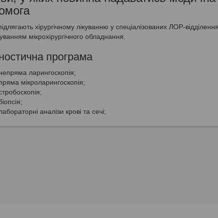
омога
підлягають хірургічному лікуванню у спеціалізованих ЛОР-відділення
уванням мікрохірургічного обладнання.
гностична програма
непряма ларингоскопія;
пряма мікроларингоскопія;
стробоскопія;
біопсія;
лабораторні аналізи крові та сечі;