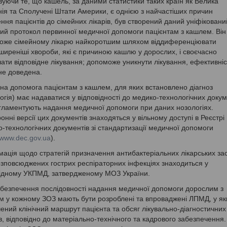
уючи те, що кашель, за даними статистики таких країн як Велика
ія та Сполучені Штати Америки, є однією з найчастіших причин
ння пацієнтів до сімейних лікарів, був створений даний уніфіковани
ний протокол первинної медичної допомоги пацієнтам з кашлем. Він
оже сімейному лікарю найкоротшим шляхом віддиференціювати
иреніші хвороби, які є причиною кашлю у дорослих, і своєчасно
ати відповідне лікування; допоможе уникнути лікування, ефективніс
не доведена.
а допомога пацієнтам з кашлем, для яких встановлено діагноз
огія) має надаватися у відповідності до медико-технологічних докум
ламентують надання медичної допомоги при даних нозологіях.
онні версії цих документів знаходяться у вільному доступі в Реєстрі
-технологічних документів зі стандартизації медичної допомоги
//www.dec.gov.ua
).
ація щодо стратегій призначення антибактеріальних лікарських зас
зповсюджених гострих респіраторних інфекціях знаходиться у
відному УКПМД, затвердженому МОЗ України.
безпечення послідовності надання медичної допомоги дорослим з
 у кожному ЗОЗ мають бути розроблені та впроваджені ЛПМД, у як
ений клінічний маршрут пацієнта та обсяг лікувально-діагностичних
в, відповідно до матеріально-технічного та кадрового забезпечення.