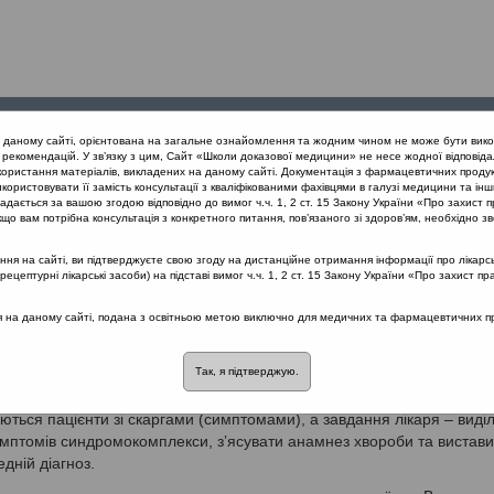
Проведені
Конференції
Партнери
Лек
а даному сайті, орієнтована на загальне ознайомлення та жодним чином не може бути вико
заходи
проекту
рекомендацій. У зв’язку з цим, Сайт «Школи доказової медицини» не несе жодної відповіда
користання матеріалів, викладених на даному сайті. Документація з фармацевтичних продук
користовувати її замість консультації з кваліфікованими фахівцями в галузі медицини та інш
дається за вашою згодою відповідно до вимог ч.ч. 1, 2 ст. 15 Закону України «Про захист п
що вам потрібна консультація з конкретного питання, пов’язаного зі здоров’ям, необхідно зв
я на сайті, ви підтверджуєте свою згоду на дистанційне отримання інформації про лікарсь
ВЕРДЖЕНО Наказ Міністерства охорони здоров’я України 8 червня 
цептурні лікарські засоби) на підставі вимог ч.ч. 1, 2 ст. 15 Закону України «Про захист пр
ся на даному сайті, подана з освітньою метою виключно для медичних та фармацевтичних пра
. Загальна частина
Так, я підтверджую.
іка первинної медичної допомоги полягає в тому, що до лікаря
ються пацієнти зі скаргами (симптомами), а завдання лікаря – виділ
мптомів синдромокомплекси, з’ясувати анамнез хвороби та вистави
дній діагноз.