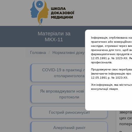
Матеріали за
Нормативні
Інформація, опублікована н
МКХ-11
документи
практичних або комерційних 
наслідки, отримані через ви
призначена для того, щоб ви
Головна
Нормативні документи
Бронхіт
фармацевтичних продуктів на
12.05.1991 р. № 1023-XII. Як
професіоналів.
СOVID-19 в практиці лікаря-
Продовжуючи своє перебуванн
ЗАТ
(включаючи інформацію про ре
отоларинголога
12.05.1991 р. № 1023-XII.
Уся інформація, яка містить
консультації лікаря.
ІІ
Як впроваджувати нові клінічні
протоколи
Специф
зверта
Гострий риносинусит
цих си
попере
Алергічний риніт