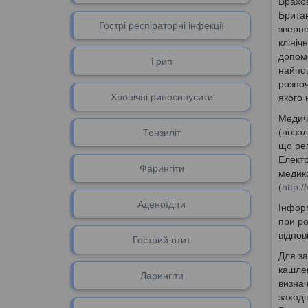
Врахов
Британ
Гострі респіраторні інфекції
зверне
клініч
допом
Грип
найпош
розпоч
Хронічні риносинусити
якого 
Медичн
(нозол
Тонзиліт
що рег
Електр
Фарингіти
медико
(
http:
Аденоїдіти
Інформ
при ро
відпо
Гоcтрий отит
Для за
кашлем
Ларингіти
визнач
заході