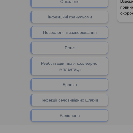
Взаємо
Онкологія
повинн
охорон
Інфекційні гранульоми
Неврологічні захворювання
Різне
Реабілітація після кохлеарної
імплантації
Бронхіт
Інфекції сечовивідних шляхів
Радіологія