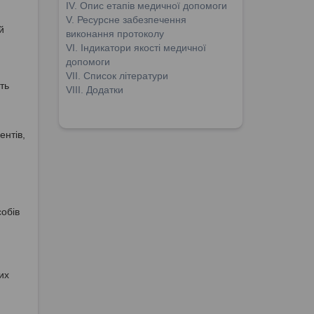
ІV. Опис етапів медичної допомоги
V. Ресурсне забезпечення
й
виконання протоколу
VІ. Індикатори якості медичної
допомоги
VІІ. Список літератури
ть
VІІІ. Додатки
ентів,
обів
их