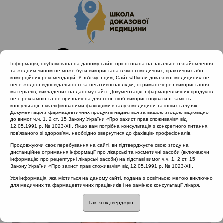
Інформація, опублікована на даному сайті, орієнтована на загальне ознайомлення
та жодним чином не може бути використана в якості медичних, практичних або
комерційних рекомендацій. У зв’язку з цим, Сайт «Школи доказової медицини» не
несе жодної відповідальності за негативні наслідки, отримані через використання
матеріалів, викладених на даному сайті. Документація з фармацевтичних продуктів
не є рекламою та не призначена для того, щоб використовувати її замість
консультації з кваліфікованими фахівцями в галузі медицини та інших галузях.
Головна
Лектори
Молочек Юрій Анатолійович
Документація з фармацевтичних продуктів надається за вашою згодою відповідно
до вимог ч.ч. 1, 2 ст. 15 Закону України «Про захист прав споживачів» від
12.05.1991 р. № 1023-XII. Якщо вам потрібна консультація з конкретного питання,
пов’язаного зі здоров’ям, необхідно звернутися до фахівців- професіоналів.
Продовжуючи своє перебування на сайті, ви підтверджуєте свою згоду на
дистанційне отримання інформації про лікарські та косметичні засоби (включаючи
інформацію про рецептурні лікарські засоби) на підставі вимог ч.ч. 1, 2 ст. 15
Закону України «Про захист прав споживачів» від 12.05.1991 р. № 1023-XII.
Уся інформація, яка міститься на даному сайті, подана з освітньою метою виключно
для медичних та фармацевтичних працівників і не замінює консультації лікаря.
Так, я підтверджую.