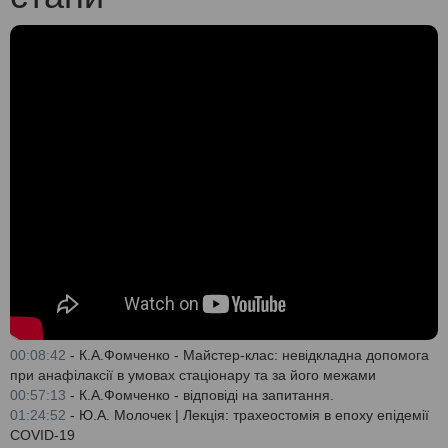
00:08:42
- К.А.Фомченко - Майстер-клас: невідкладна допомога
при анафілаксії в умовах стаціонару та за його межами
00:57:13
- К.А.Фомченко - відповіді на запитання.
01:24:52
- Ю.А. Молочек | Лекція: трахеостомія в епоху епідемії
COVID-19