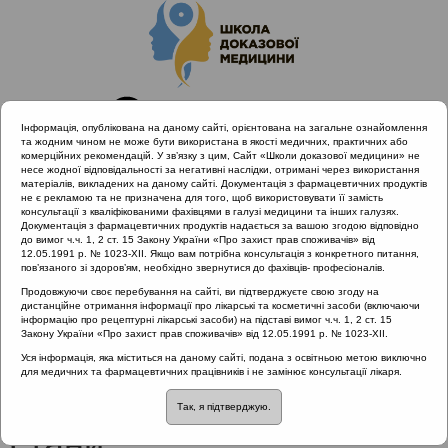
Інформація, опублікована на даному сайті, орієнтована на загальне ознайомлення
та жодним чином не може бути використана в якості медичних, практичних або
комерційних рекомендацій. У зв’язку з цим, Сайт «Школи доказової медицини» не
несе жодної відповідальності за негативні наслідки, отримані через використання
матеріалів, викладених на даному сайті. Документація з фармацевтичних продуктів
не є рекламою та не призначена для того, щоб використовувати її замість
консультації з кваліфікованими фахівцями в галузі медицини та інших галузях.
Головна
Проведені заходи
Документація з фармацевтичних продуктів надається за вашою згодою відповідно
ALLERG.ENT | Алергія & вірусні інфекції дихальних шляхів
до вимог ч.ч. 1, 2 ст. 15 Закону України «Про захист прав споживачів» від
12.05.1991 р. № 1023-XII. Якщо вам потрібна консультація з конкретного питання,
умовах пандемії COVID-19
пов’язаного зі здоров’ям, необхідно звернутися до фахівців- професіоналів.
ALLERG.ENT - DAY 3 | Алергія і невідкладні стани
Продовжуючи своє перебування на сайті, ви підтверджуєте свою згоду на
дистанційне отримання інформації про лікарські та косметичні засоби (включаючи
інформацію про рецептурні лікарські засоби) на підставі вимог ч.ч. 1, 2 ст. 15
Закону України «Про захист прав споживачів» від 12.05.1991 р. № 1023-XII.
ALLERG.ENT - DAY 3 |
Уся інформація, яка міститься на даному сайті, подана з освітньою метою виключно
для медичних та фармацевтичних працівників і не замінює консультації лікаря.
Алергія і невідкладні
Так, я підтверджую.
стани