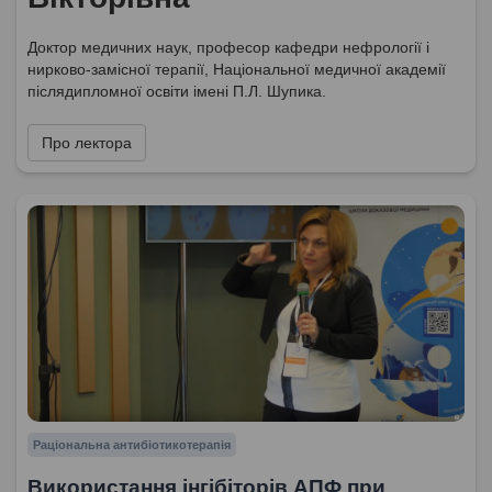
Доктор медичних наук, професор кафедри нефрології і
нирково-замісної терапії, Національної медичної академії
післядипломної освіти імені П.Л. Шупика.
Про лектора
Раціональна антибіотикотерапія
Використання інгібіторів АПФ при