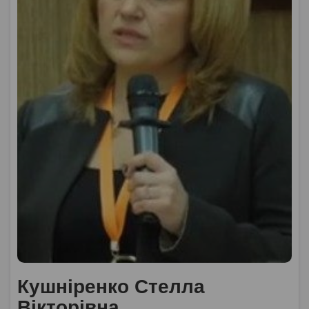
Кушніренко Стелла
Вікторівна