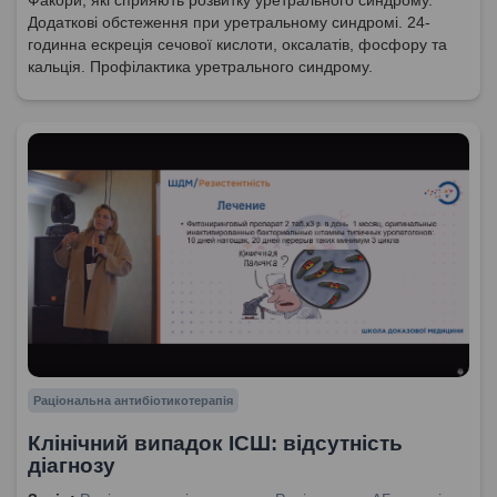
Додаткові обстеження при уретральному синдромі. 24-
годинна ескреція сечової кислоти, оксалатів, фосфору та
кальція. Профілактика уретрального синдрому.
Раціональна антибіотикотерапія
Клінічний випадок ІСШ: відсутність
діагнозу