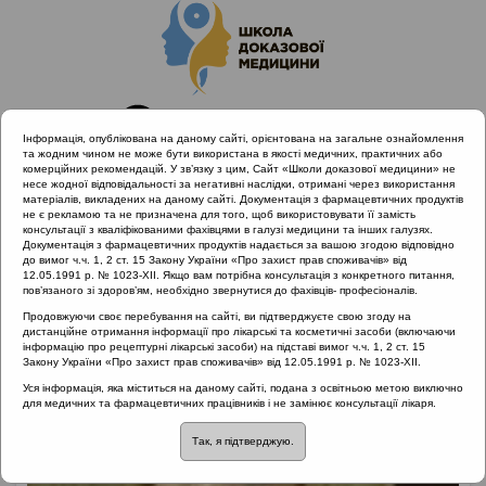
Інформація, опублікована на даному сайті, орієнтована на загальне ознайомлення
та жодним чином не може бути використана в якості медичних, практичних або
комерційних рекомендацій. У зв’язку з цим, Сайт «Школи доказової медицини» не
несе жодної відповідальності за негативні наслідки, отримані через використання
матеріалів, викладених на даному сайті. Документація з фармацевтичних продуктів
не є рекламою та не призначена для того, щоб використовувати її замість
консультації з кваліфікованими фахівцями в галузі медицини та інших галузях.
Головна
Лектори
Кушніренко Стелла Вікторівна
Документація з фармацевтичних продуктів надається за вашою згодою відповідно
до вимог ч.ч. 1, 2 ст. 15 Закону України «Про захист прав споживачів» від
12.05.1991 р. № 1023-XII. Якщо вам потрібна консультація з конкретного питання,
пов’язаного зі здоров’ям, необхідно звернутися до фахівців- професіоналів.
Продовжуючи своє перебування на сайті, ви підтверджуєте свою згоду на
дистанційне отримання інформації про лікарські та косметичні засоби (включаючи
інформацію про рецептурні лікарські засоби) на підставі вимог ч.ч. 1, 2 ст. 15
Закону України «Про захист прав споживачів» від 12.05.1991 р. № 1023-XII.
Уся інформація, яка міститься на даному сайті, подана з освітньою метою виключно
для медичних та фармацевтичних працівників і не замінює консультації лікаря.
Так, я підтверджую.