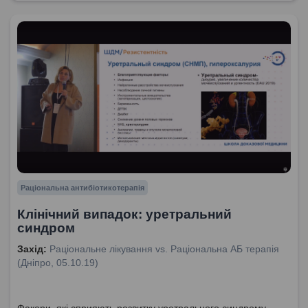
Раціональна антибіотикотерапія
Клінічний випадок: уретральний
синдром
Захід:
Раціональне лікування vs. Раціональна АБ терапія
(Дніпро, 05.10.19)
Факори, які сприяють розвитку уретрального синдрому.