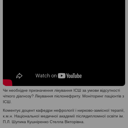
Чи необхідне призначення лікування ІСШ за умови відсутності
чіткого діагнозу? Лікування пієлонефриту. Моніторинг пацієнтів з
ІСШ.
Коментує доцент кафедри нефрології і нирково-замісної терапії,
к.м.н. Національної медичної академії післядипломної освіти ім.
П.Л. Шупика Кушніренко Стелла Вікторівна.