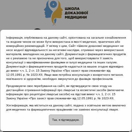
Інформація, опублікована на даному сайті, орієнтована на загальне ознайомлення
та жодним чином не може бути використана в якості медичних, практичних або
комерційних рекомендацій. У зв’язку з цим, Сайт «Школи доказової медицини» не
несе жодної відповідальності за негативні наслідки, отримані через використання
матеріалів, викладених на даному сайті. Документація з фармацевтичних продуктів
не є рекламою та не призначена для того, щоб використовувати її замість
консультації з кваліфікованими фахівцями в галузі медицини та інших галузях.
Головна
Проведені заходи
Документація з фармацевтичних продуктів надається за вашою згодою відповідно
Раціональне лікування vs. Раціональна АБ терапія (Дніпро,
до вимог ч.ч. 1, 2 ст. 15 Закону України «Про захист прав споживачів» від
12.05.1991 р. № 1023-XII. Якщо вам потрібна консультація з конкретного питання,
05.10.19)
пов’язаного зі здоров’ям, необхідно звернутися до фахівців- професіоналів.
Клінічний випадок ІСШ: відсутність діагнозу
Продовжуючи своє перебування на сайті, ви підтверджуєте свою згоду на
дистанційне отримання інформації про лікарські та косметичні засоби (включаючи
інформацію про рецептурні лікарські засоби) на підставі вимог ч.ч. 1, 2 ст. 15
Закону України «Про захист прав споживачів» від 12.05.1991 р. № 1023-XII.
Клінічний випадок ІСШ:
Уся інформація, яка міститься на даному сайті, подана з освітньою метою виключно
для медичних та фармацевтичних працівників і не замінює консультації лікаря.
відсутність діагнозу
Так, я підтверджую.