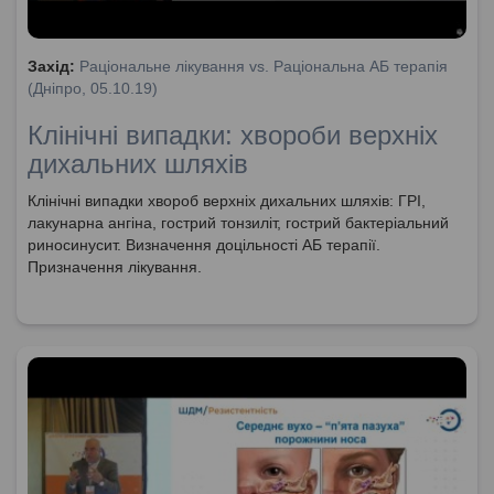
Захід:
Раціональне лікування vs. Раціональна АБ терапія
(Дніпро, 05.10.19)
Клінічні випадки: хвороби верхніх
дихальних шляхів
Клінічні випадки хвороб верхніх дихальних шляхів: ГРІ,
лакунарна ангіна, гострий тонзиліт, гострий бактеріальний
риносинусит. Визначення доцільності АБ терапії.
Призначення лікування.