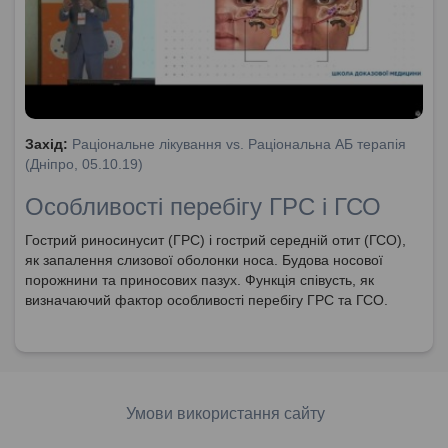
Захід:
Раціональне лікування vs. Раціональна АБ терапія
(Дніпро, 05.10.19)
Особливості перебігу ГРС і ГСО
Гострий риносинусит (ГРС) і гострий середній отит (ГСО),
як запалення слизової оболонки носа. Будова носової
порожнини та приносових пазух. Функція співусть, як
визначаючий фактор особливості перебігу ГРС та ГСО.
Умови використання сайту