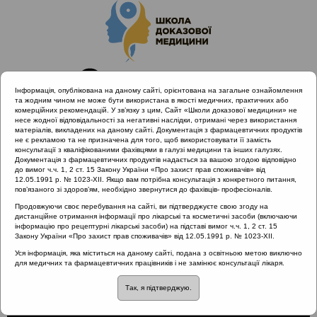
Інформація, опублікована на даному сайті, орієнтована на загальне ознайомлення
та жодним чином не може бути використана в якості медичних, практичних або
комерційних рекомендацій. У зв’язку з цим, Сайт «Школи доказової медицини» не
несе жодної відповідальності за негативні наслідки, отримані через використання
матеріалів, викладених на даному сайті. Документація з фармацевтичних продуктів
не є рекламою та не призначена для того, щоб використовувати її замість
консультації з кваліфікованими фахівцями в галузі медицини та інших галузях.
Головна
Проведені заходи
Документація з фармацевтичних продуктів надається за вашою згодою відповідно
Раціональне лікування vs. Раціональна АБ терапія (Дніпро,
до вимог ч.ч. 1, 2 ст. 15 Закону України «Про захист прав споживачів» від
12.05.1991 р. № 1023-XII. Якщо вам потрібна консультація з конкретного питання,
05.10.19)
пов’язаного зі здоров’ям, необхідно звернутися до фахівців- професіоналів.
Клінічний випадок: уретральний синдром
Продовжуючи своє перебування на сайті, ви підтверджуєте свою згоду на
дистанційне отримання інформації про лікарські та косметичні засоби (включаючи
інформацію про рецептурні лікарські засоби) на підставі вимог ч.ч. 1, 2 ст. 15
Закону України «Про захист прав споживачів» від 12.05.1991 р. № 1023-XII.
Клінічний випадок:
Уся інформація, яка міститься на даному сайті, подана з освітньою метою виключно
для медичних та фармацевтичних працівників і не замінює консультації лікаря.
уретральний синдром
Так, я підтверджую.