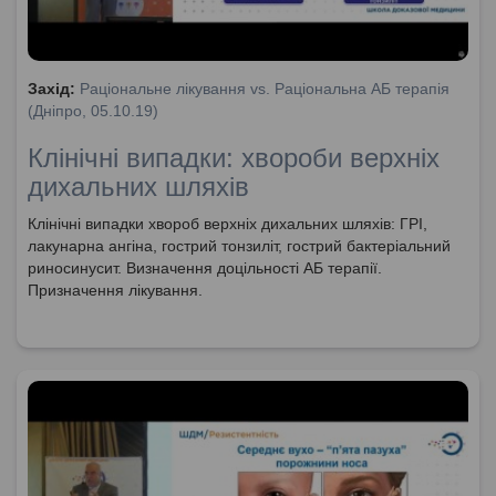
Захід:
Раціональне лікування vs. Раціональна АБ терапія
(Дніпро, 05.10.19)
Клінічні випадки: хвороби верхніх
дихальних шляхів
Клінічні випадки хвороб верхніх дихальних шляхів: ГРІ,
лакунарна ангіна, гострий тонзиліт, гострий бактеріальний
риносинусит. Визначення доцільності АБ терапії.
Призначення лікування.