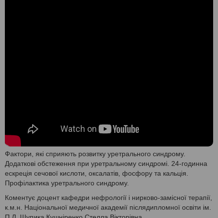
Фактори, які сприяють розвитку уретрального синдрому.
Додаткові обстеження при уретральному синдромі. 24-годинна
ескреція сечової кислоти, оксалатів, фосфору та кальція.
Профілактика уретрального синдрому.
Коментує доцент кафедри нефрології і нирково-замісної терапії,
к.м.н. Національної медичної академії післядипломної освіти ім.
П.Л. Шупика Кушніренко Стелла Вікторівна.