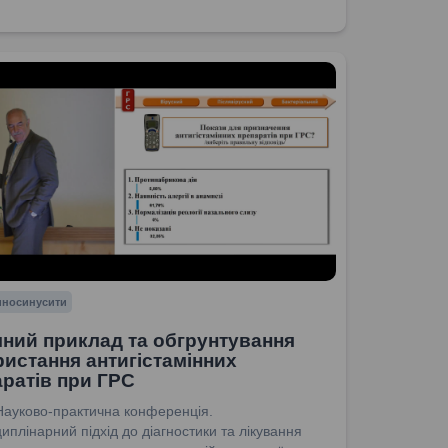
риносинусити
чний приклад та обгрунтування
истання антигістамінних
ратів при ГРС
Науково-практична конференція.
иплінарний підхід до діагностики та лікування