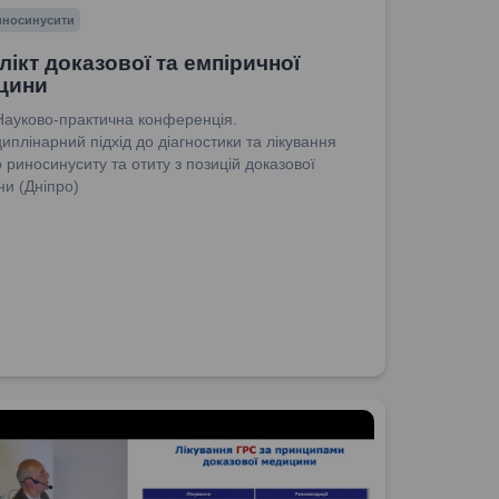
риносинусити
ікт доказової та емпіричної
цини
Науково-практична конференція.
иплінарний підхід до діагностики та лікування
о риносинуситу та отиту з позицій доказової
и (Дніпро)