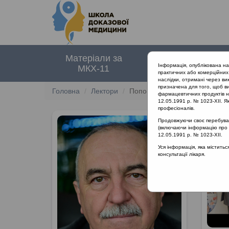
Матеріали за
Нормативні
Інформація, опублікована н
МКХ-11
документи
практичних або комерційних 
наслідки, отримані через ви
призначена для того, щоб ви
Головна
Лектори
Попович Василь Іванович
фармацевтичних продуктів на
12.05.1991 р. № 1023-XII. Як
професіоналів.
Продовжуючи своє перебуванн
(включаючи інформацію про ре
12.05.1991 р. № 1023-XII.
Уся інформація, яка містить
консультації лікаря.