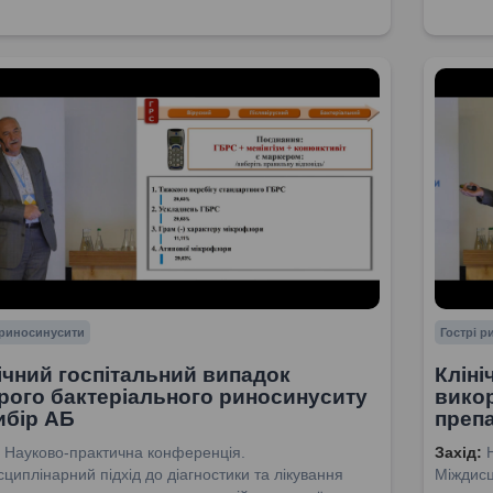
 риносинусити
Гострі 
ічний госпітальний випадок
Кліні
рого бактеріального риносинуситу
викор
ибір АБ
препа
Науково-практична конференція.
Захід:
циплінарний підхід до діагностики та лікування
Міждисц