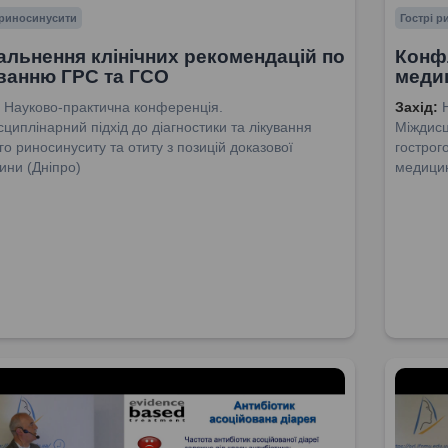
 риносинусити
Гострі 
альнення клінічних рекомендацій по
Конфл
ванню ГРС та ГСО
меди
Науково-практична конференція.
Захід:
циплінарний підхід до діагностики та лікування
Міждисц
го риносинуситу та отиту з позицій доказової
гострог
ини (Дніпро)
медицин