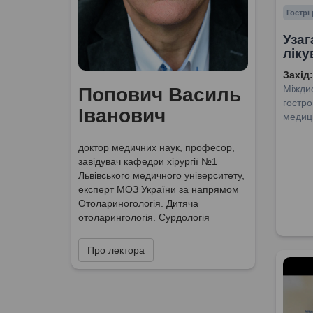
Гострі
Узаг
ліку
Захід:
Міждис
Попович Василь
гостро
Іванович
медиц
доктор медичних наук, професор,
завідувач кафедри хірургії №1
Львівського медичного університету,
експерт МОЗ України за напрямом
Отолариногологія. Дитяча
отоларингологія. Сурдологія
Про лектора