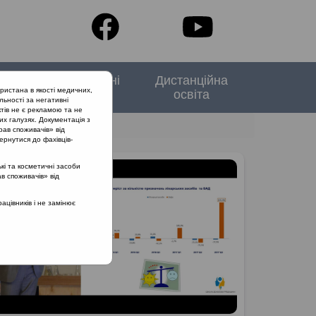
тори
Спеціальні
Дистанційна
ристана в якості медичних,
випуски
освіта
льності за негативні
тів не є рекламою та не
их галузях. Документація з
рав споживачів» від
ернутися до фахівців-
кі та косметичні засоби
ав споживачів» від
цівників і не замінює