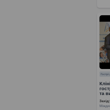
Гострі
Клін
гост
та в
Захід:
Міждис