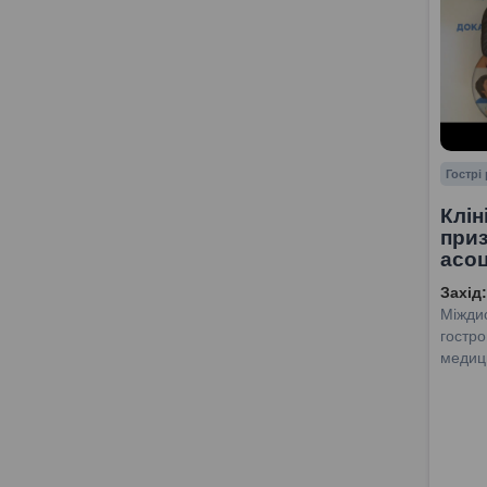
Гострі
Клін
приз
асоц
Захід:
Міждис
гостро
медиц