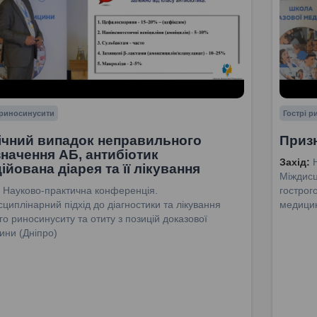
 риносинусити
Гострі 
ічний випадок неправильного
Приз
начення АБ, антибіотик
Захід:
ійована діарея та її лікування
Міждисц
Науково-практична конференція.
гострог
циплінарний підхід до діагностики та лікування
медицин
го риносинуситу та отиту з позицій доказової
ини (Дніпро)