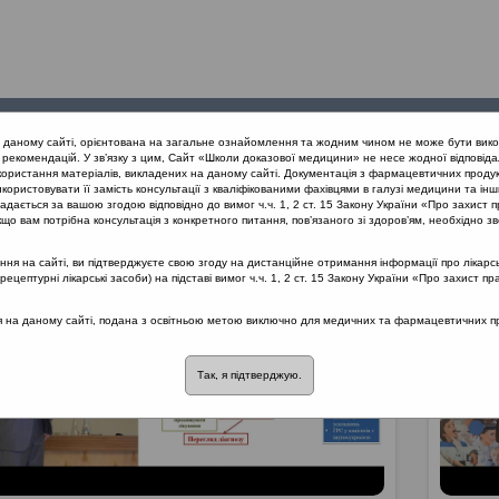
Проведені
Конференції
Партнери
Лек
а даному сайті, орієнтована на загальне ознайомлення та жодним чином не може бути вико
заходи
проекту
рекомендацій. У зв’язку з цим, Сайт «Школи доказової медицини» не несе жодної відповіда
користання матеріалів, викладених на даному сайті. Документація з фармацевтичних продук
користовувати її замість консультації з кваліфікованими фахівцями в галузі медицини та інш
дається за вашою згодою відповідно до вимог ч.ч. 1, 2 ст. 15 Закону України «Про захист п
що вам потрібна консультація з конкретного питання, пов’язаного зі здоров’ям, необхідно зв
я на сайті, ви підтверджуєте свою згоду на дистанційне отримання інформації про лікарсь
цептурні лікарські засоби) на підставі вимог ч.ч. 1, 2 ст. 15 Закону України «Про захист пр
ся на даному сайті, подана з освітньою метою виключно для медичних та фармацевтичних пра
Так, я підтверджую.