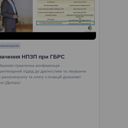
риносинусити
начення НПЗП при ГБРС
Науково-практична конференція.
иплінарний підхід до діагностики та лікування
о риносинуситу та отиту з позицій доказової
и (Дніпро)