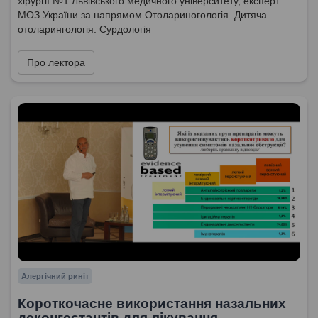
хірургії №1 Львівського медичного університету, експерт
МОЗ України за напрямом Отолариногологія. Дитяча
отоларингологія. Сурдологія
Про лектора
Алергічний риніт
Короткочасне використання назальних
деконгестантів для лікування