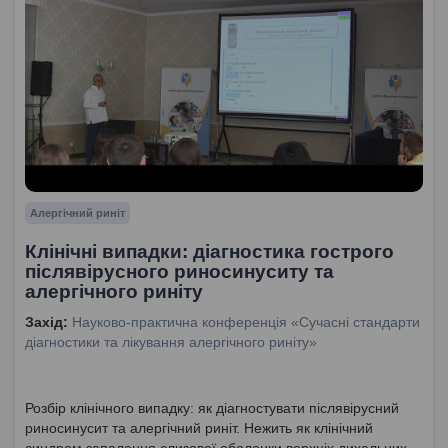
Алергічний риніт
Клінічні випадки: діагностика гострого
післявірусного риносинуситу та
алергічного риніту
Захід:
Науково-практична конференція «Сучасні стандарти
діагностики та лікування алергічного риніту»
Розбір клінічного випадку: як діагностувати післявірусний
риносинусит та алергічний риніт. Нежить як клінічний
синдром запалення слизової оболонки верхніх дихальних