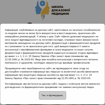
Інформація, опублікована на даному сайті, орієнтована на загальне ознайомлення
та жодним чином не може бути використана в якості медичних, практичних або
комерційних рекомендацій. У зв’язку з цим, Сайт «Школи доказової медицини» не
несе жодної відповідальності за негативні наслідки, отримані через використання
матеріалів, викладених на даному сайті. Документація з фармацевтичних продуктів
не є рекламою та не призначена для того, щоб використовувати її замість
консультації з кваліфікованими фахівцями в галузі медицини та інших галузях.
Головна
Лектори
Попович Василь Іванович
Документація з фармацевтичних продуктів надається за вашою згодою відповідно
до вимог ч.ч. 1, 2 ст. 15 Закону України «Про захист прав споживачів» від
12.05.1991 р. № 1023-XII. Якщо вам потрібна консультація з конкретного питання,
пов’язаного зі здоров’ям, необхідно звернутися до фахівців- професіоналів.
Продовжуючи своє перебування на сайті, ви підтверджуєте свою згоду на
дистанційне отримання інформації про лікарські та косметичні засоби (включаючи
інформацію про рецептурні лікарські засоби) на підставі вимог ч.ч. 1, 2 ст. 15
Закону України «Про захист прав споживачів» від 12.05.1991 р. № 1023-XII.
Уся інформація, яка міститься на даному сайті, подана з освітньою метою виключно
для медичних та фармацевтичних працівників і не замінює консультації лікаря.
Так, я підтверджую.