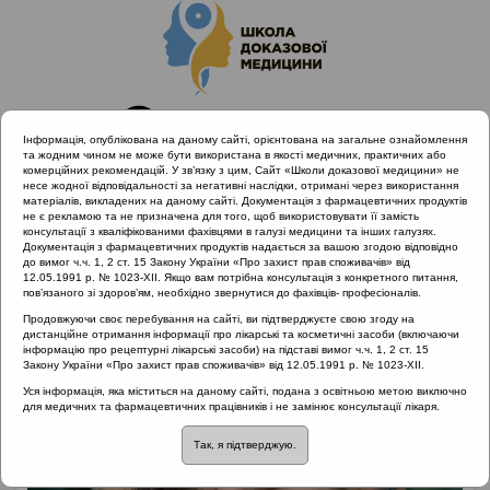
Інформація, опублікована на даному сайті, орієнтована на загальне ознайомлення
та жодним чином не може бути використана в якості медичних, практичних або
комерційних рекомендацій. У зв’язку з цим, Сайт «Школи доказової медицини» не
несе жодної відповідальності за негативні наслідки, отримані через використання
матеріалів, викладених на даному сайті. Документація з фармацевтичних продуктів
не є рекламою та не призначена для того, щоб використовувати її замість
консультації з кваліфікованими фахівцями в галузі медицини та інших галузях.
Головна
Лектори
Попович Василь Іванович
Документація з фармацевтичних продуктів надається за вашою згодою відповідно
до вимог ч.ч. 1, 2 ст. 15 Закону України «Про захист прав споживачів» від
12.05.1991 р. № 1023-XII. Якщо вам потрібна консультація з конкретного питання,
пов’язаного зі здоров’ям, необхідно звернутися до фахівців- професіоналів.
Продовжуючи своє перебування на сайті, ви підтверджуєте свою згоду на
дистанційне отримання інформації про лікарські та косметичні засоби (включаючи
інформацію про рецептурні лікарські засоби) на підставі вимог ч.ч. 1, 2 ст. 15
Закону України «Про захист прав споживачів» від 12.05.1991 р. № 1023-XII.
Уся інформація, яка міститься на даному сайті, подана з освітньою метою виключно
для медичних та фармацевтичних працівників і не замінює консультації лікаря.
Так, я підтверджую.