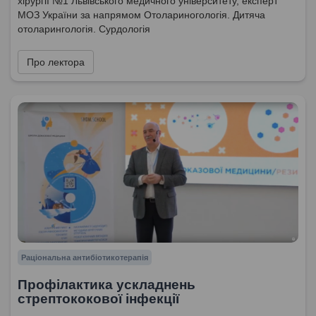
хірургії №1 Львівського медичного університету, експерт
МОЗ України за напрямом Отолариногологія. Дитяча
отоларингологія. Сурдологія
Про лектора
Раціональна антибіотикотерапія
Профілактика ускладнень
стрептококової інфекції