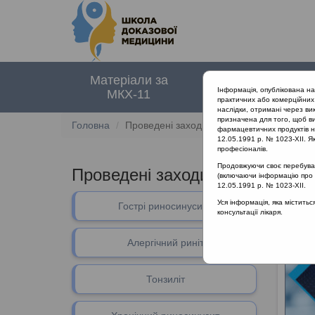
Матеріали за
Нормативні
Інформація, опублікована н
МКХ-11
документи
практичних або комерційних 
наслідки, отримані через ви
призначена для того, щоб ви
Головна
Проведені заходи
фармацевтичних продуктів на
12.05.1991 р. № 1023-XII. Як
професіоналів.
Продовжуючи своє перебуванн
Проведені заходи
(включаючи інформацію про ре
12.05.1991 р. № 1023-XII.
Уся інформація, яка містить
Гострі риносинусити
консультації лікаря.
Алергічний риніт
Тонзиліт