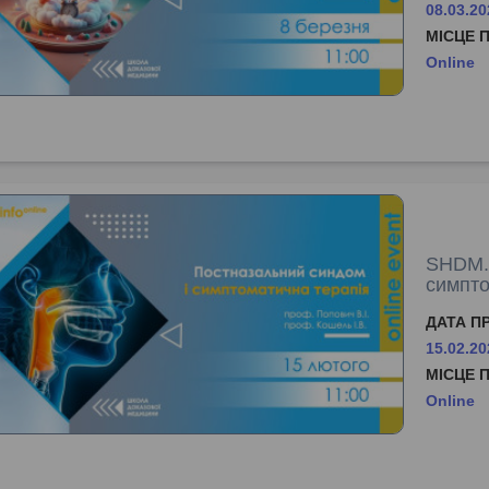
08.03.20
МІСЦЕ 
Online
SHDM.i
симпто
ДАТА П
15.02.20
МІСЦЕ 
Online