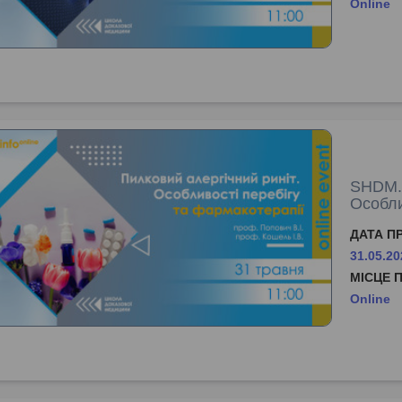
Online
SHDM.i
Особли
ДАТА П
31.05.20
МІСЦЕ 
Online