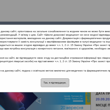
Проведені
Конференції
Партнери
Лек
а даному сайті, орієнтована на загальне ознайомлення та жодним чином не може бути вико
заходи
проекту
рекомендацій. У зв’язку з цим, Сайт «Школи доказової медицини» не несе жодної відповіда
користання матеріалів, викладених на даному сайті. Документація з фармацевтичних продук
користовувати її замість консультації з кваліфікованими фахівцями в галузі медицини та інш
дається за вашою згодою відповідно до вимог ч.ч. 1, 2 ст. 15 Закону України «Про захист п
що вам потрібна консультація з конкретного питання, пов’язаного зі здоров’ям, необхідно зв
я на сайті, ви підтверджуєте свою згоду на дистанційне отримання інформації про лікарсь
цептурні лікарські засоби) на підставі вимог ч.ч. 1, 2 ст. 15 Закону України «Про захист пр
ся на даному сайті, подана з освітньою метою виключно для медичних та фармацевтичних пра
Так, я підтверджую.
SHDM.i
ДАТА П
20.09.20
МІСЦЕ 