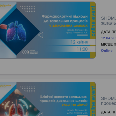
SHDM.i
запаль
ДАТА П
12.04.20
МІСЦЕ 
Online
SHDM.i
процес
ДАТА П