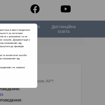
тори
Спеціальні
Дистанційна
ристана в якості медичних,
випуски
освіта
льності за негативні
тів не є рекламою та не
их галузях. Документація з
рав споживачів» від
ернутися до фахівців-
кі та косметичні засоби
ав споживачів» від
цівників і не замінює
nfo | Чи є ХРС маскою АР?
РОВЕДЕННЯ:
25
ПРОВЕДЕННЯ: