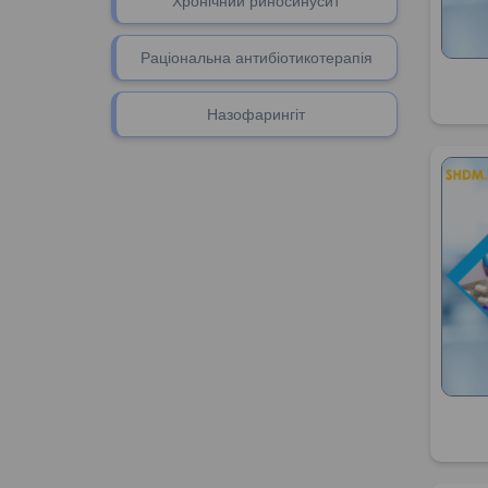
Хронічний риносинусит
Раціональна антибіотикотерапія
Назофарингіт