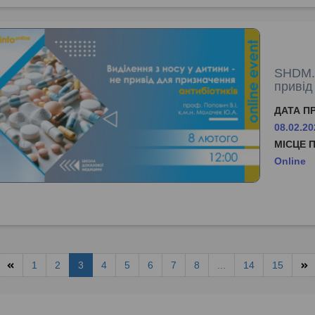
SHDM.i
привід
ДАТА П
08.02.20
МІСЦЕ 
Online
1
2
3
4
5
6
7
8
...
14
15