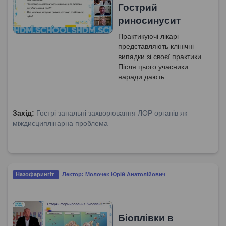
Гострий
риносинусит
Практикуючі лікарі
представляють клінічні
випадки зі своєї практики.
Після цього учасники
наради дають
рекомендації на основі
предсталеного анамнезу,
результатів проведених
Захід:
Гострі запальні захворювання ЛОР органів як
досліджень та попередньої
міждисциплінарна проблема
терапії.
Назофарингіт
Лектор: Молочек Юрій Анатолійович
Біоплівки в