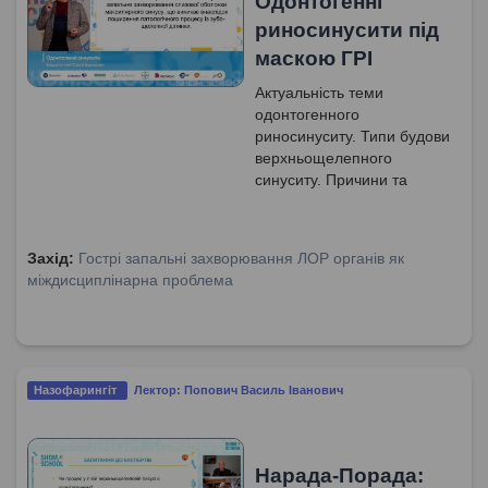
Одонтогенні
риносинусити під
маскою ГРІ
Актуальність теми
одонтогенного
риносинуситу. Типи будови
верхньощелепного
синуситу. Причини та
симптоми одонтогенного
гаймориту. Особливості
одонтогенного максиліту.
Захід:
Гострі запальні захворювання ЛОР органів як
Лікування одонтогенної
міждисциплінарна проблема
патології синусів.
Назофарингіт
Лектор: Попович Василь Іванович
Нарада-Порада: