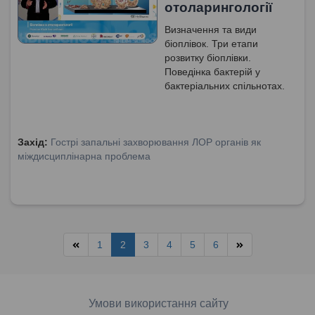
отоларингології
Визначення та види
біоплівок. Три етапи
розвитку біоплівки.
Поведінка бактерій у
бактеріальних спільнотах.
Умови формування та
розвитку біоплівок.
Захід:
Гострі запальні захворювання ЛОР органів як
міждисциплінарна проблема
1
2
3
4
5
6
Умови використання сайту