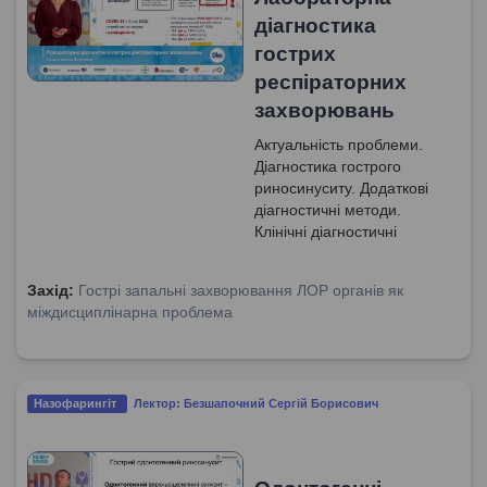
діагностика
гострих
респіраторних
захворювань
Актуальність проблеми.
Діагностика гострого
риносинуситу. Додаткові
діагностичні методи.
Клінічні діагностичні
критерії гострого тонзиліту.
Клінічні маркери гострого
Захід:
Гострі запальні захворювання ЛОР органів як
тонзиліту VEB-етіології.
міждисциплінарна проблема
Назофарингіт
Лектор: Безшапочний Сергій Борисович