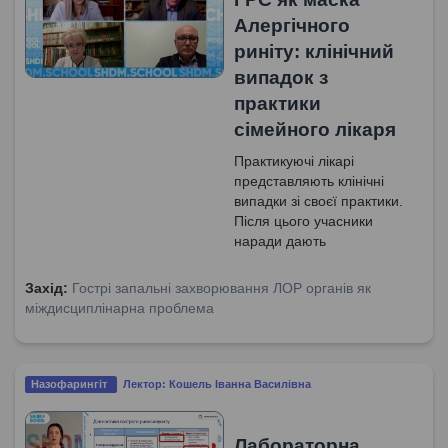
Алергічного
риніту: клінічний
випадок з
практики
сімейного лікаря
Практикуючі лікарі
представляють клінічні
випадки зі своєї практики.
Після цього учасники
наради дають
рекомендації на основі
предсталеного анамнезу,
Захід:
Гострі запальні захворювання ЛОР органів як
результатів проведених
міждисциплінарна проблема
досліджень та попередньої
терапії.
Назофарингіт
Лектор: Кошель Іванна Василівна
Лабораторна