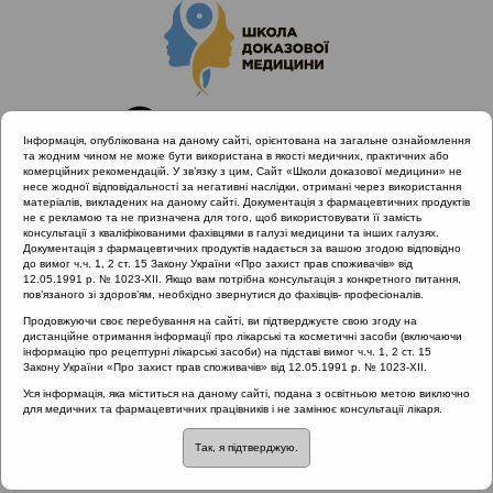
Інформація, опублікована на даному сайті, орієнтована на загальне ознайомлення
та жодним чином не може бути використана в якості медичних, практичних або
комерційних рекомендацій. У зв’язку з цим, Сайт «Школи доказової медицини» не
несе жодної відповідальності за негативні наслідки, отримані через використання
матеріалів, викладених на даному сайті. Документація з фармацевтичних продуктів
не є рекламою та не призначена для того, щоб використовувати її замість
консультації з кваліфікованими фахівцями в галузі медицини та інших галузях.
Головна
Проведені заходи :: Назофарингіт
Документація з фармацевтичних продуктів надається за вашою згодою відповідно
до вимог ч.ч. 1, 2 ст. 15 Закону України «Про захист прав споживачів» від
12.05.1991 р. № 1023-XII. Якщо вам потрібна консультація з конкретного питання,
пов’язаного зі здоров’ям, необхідно звернутися до фахівців- професіоналів.
Проведені заходи
::
Назофарингіт
Продовжуючи своє перебування на сайті, ви підтверджуєте свою згоду на
дистанційне отримання інформації про лікарські та косметичні засоби (включаючи
Рубрика:
інформацію про рецептурні лікарські засоби) на підставі вимог ч.ч. 1, 2 ст. 15
Закону України «Про захист прав споживачів» від 12.05.1991 р. № 1023-XII.
Назофарингіт
Уся інформація, яка міститься на даному сайті, подана з освітньою метою виключно
для медичних та фармацевтичних працівників і не замінює консультації лікаря.
Назофарингіт
Лектор: Попович Василь Іванович
Так, я підтверджую.