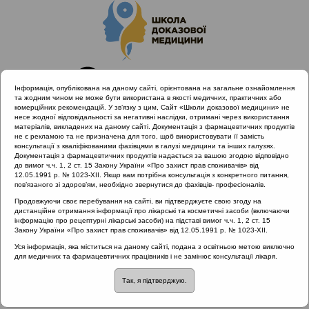
Інформація, опублікована на даному сайті, орієнтована на загальне ознайомлення
та жодним чином не може бути використана в якості медичних, практичних або
комерційних рекомендацій. У зв’язку з цим, Сайт «Школи доказової медицини» не
несе жодної відповідальності за негативні наслідки, отримані через використання
матеріалів, викладених на даному сайті. Документація з фармацевтичних продуктів
не є рекламою та не призначена для того, щоб використовувати її замість
консультації з кваліфікованими фахівцями в галузі медицини та інших галузях.
Головна
Проведені заходи
Документація з фармацевтичних продуктів надається за вашою згодою відповідно
Гострі запальні захворювання ЛОР органів як
до вимог ч.ч. 1, 2 ст. 15 Закону України «Про захист прав споживачів» від
12.05.1991 р. № 1023-XII. Якщо вам потрібна консультація з конкретного питання,
міждисциплінарна проблема
пов’язаного зі здоров’ям, необхідно звернутися до фахівців- професіоналів.
ГРС як маска Алергічного риніту: клінічний випадок з
Продовжуючи своє перебування на сайті, ви підтверджуєте свою згоду на
практики сімейного лікаря
дистанційне отримання інформації про лікарські та косметичні засоби (включаючи
інформацію про рецептурні лікарські засоби) на підставі вимог ч.ч. 1, 2 ст. 15
Закону України «Про захист прав споживачів» від 12.05.1991 р. № 1023-XII.
Уся інформація, яка міститься на даному сайті, подана з освітньою метою виключно
ГРС як маска
для медичних та фармацевтичних працівників і не замінює консультації лікаря.
Так, я підтверджую.
Алергічного риніту: