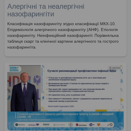
Алергічні та неалергічні
назофарингіти
Класифікація назофарингіту згідно класифікації МКХ-10.
Епідеміологія алегрічного назофарингіту (АНФ). Етіологія
назофарингіту. Неінфекційний назофарингіт. Порівняльна
таблиця скарг та клінічної картини алергічного та гострого
назофарингіта.