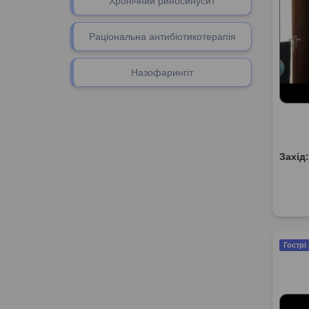
Хронічний риносинусит
Раціональна антибіотикотерапія
Назофарингіт
Захід
Гострі