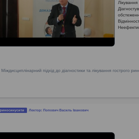
Лікування
Діагносту
обстеженн
Відміннос
Неефектив
старшого в
:
Міждисциплінарний підхід до діагностики та лікування гострого рин
 риносинусити
Лектор: Попович Василь Іванович