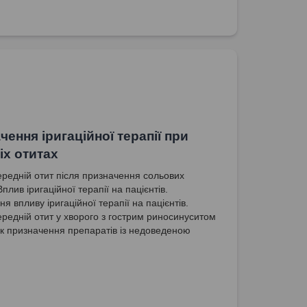
чення іригаційної терапії при
іх отитах
ередній отит після призначення сольових
Вплив іригаційної терапії на пацієнтів.
я впливу іригаційної терапії на пацієнтів.
ередній отит у хворого з гострим риносинуситом
ок призначення препаратів із недоведеною
стю. Синдром затопленого вуха