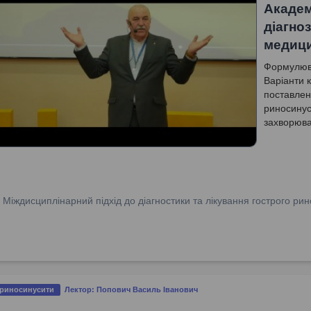
Академ
діагно
медиц
Формулюва
Варіанти 
поставлен
риносинуси
захворюва
різних за
захворюва
діагнозів
:
Міждисциплінарний підхід до діагностики та лікування гострого рин
 риносинусити
Лектор: Попович Василь Іванович