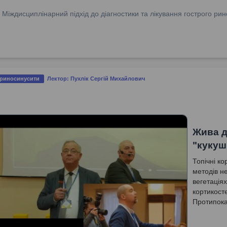
:
Міждисциплінарний підхід до діагностики та лікування гострого рин
 риносинусити
Лектор: Пухлік Сергій Михайлович
Жива д
"кукуш
Топічні к
методів н
вегетаціях
кортикост
Протипока
алергійног
діагнозу 