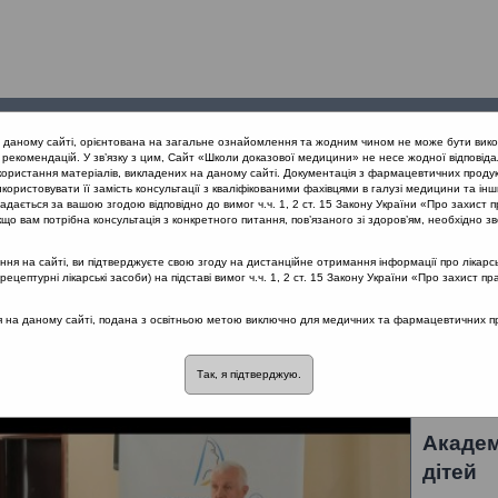
Проведені
Конференції
Партнери
Лек
а даному сайті, орієнтована на загальне ознайомлення та жодним чином не може бути вико
заходи
проекту
рекомендацій. У зв’язку з цим, Сайт «Школи доказової медицини» не несе жодної відповіда
користання матеріалів, викладених на даному сайті. Документація з фармацевтичних продук
користовувати її замість консультації з кваліфікованими фахівцями в галузі медицини та інш
дається за вашою згодою відповідно до вимог ч.ч. 1, 2 ст. 15 Закону України «Про захист п
що вам потрібна консультація з конкретного питання, пов’язаного зі здоров’ям, необхідно зв
я на сайті, ви підтверджуєте свою згоду на дистанційне отримання інформації про лікарсь
осинусити
цептурні лікарські засоби) на підставі вимог ч.ч. 1, 2 ст. 15 Закону України «Про захист пр
ся на даному сайті, подана з освітньою метою виключно для медичних та фармацевтичних пра
 риносинусити
Лектор: Березнюк Володимир Васильович
Так, я підтверджую.
Академ
дітей