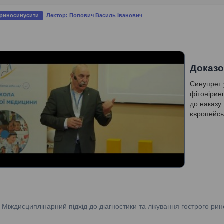
 риносинусити
Лектор: Попович Василь Іванович
Доказо
Синупрет 
фітонірин
до наказу
європейсь
:
Міждисциплінарний підхід до діагностики та лікування гострого рин