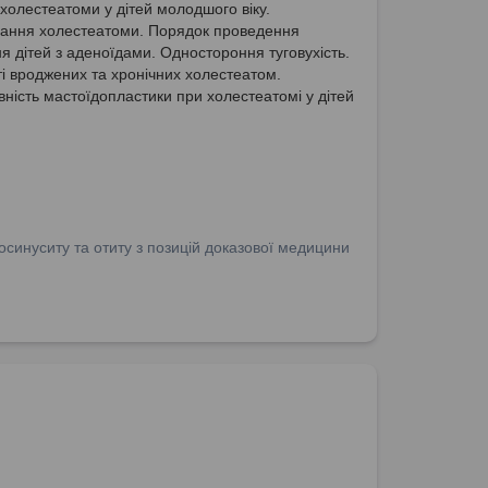
 холестеатоми у дітей молодшого віку.
вання холестеатоми. Порядок проведення
я дітей з аденоїдами. Одностороння туговухість.
ті вроджених та хронічних холестеатом.
ність мастоїдопластики при холестеатомі у дітей
іку.
осинуситу та отиту з позицій доказової медицини