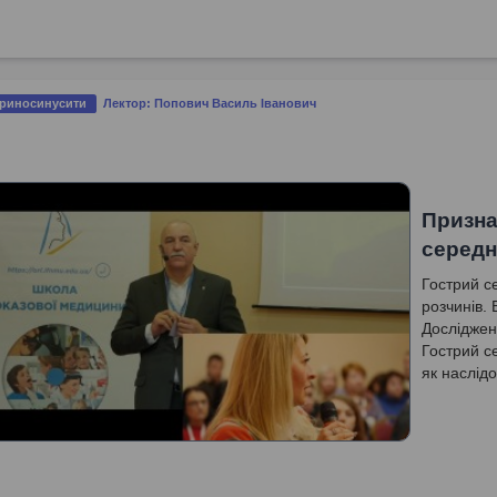
 риносинусити
Лектор: Попович Василь Іванович
Призна
середн
Гострий с
розчинів. 
Дослідженн
Гострий с
як наслід
ефективні