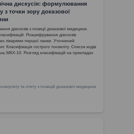
ічна дискусія: формулювання
зу з точки зору доказової
ини
ння діагнозів з позиції доказової медицини.
класифікацій. Розшифрування діагнозів
их лікарями першої ланки. Уточнений
т. Класифікація гострого тонзиліту. Список кодів
нь МКХ-10. Розгляд класифікацій на прикладах
хворювань. Форми морфологічних характеристик
нь. Клінічні рекомендації щодо формулювання
. Утворення ексудату при запаленнях.
осинуситу та отиту з позицій доказової медицини