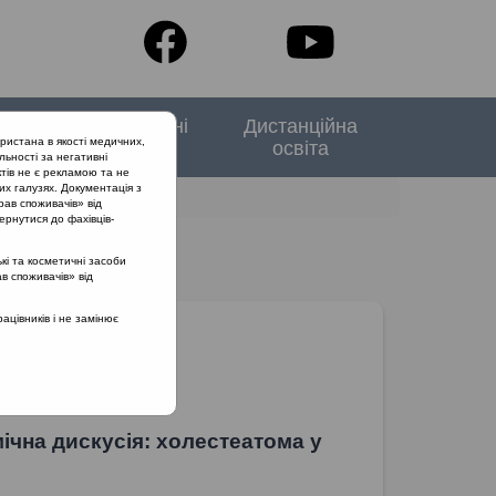
тори
Спеціальні
Дистанційна
ристана в якості медичних,
випуски
освіта
льності за негативні
тів не є рекламою та не
их галузях. Документація з
рав споживачів» від
ернутися до фахівців-
кі та косметичні засоби
ав споживачів» від
цівників і не замінює
ічна дискусія: холестеатома у