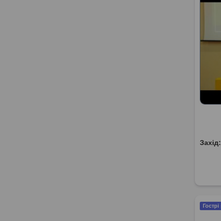
Захід
Гострі