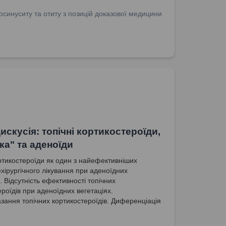
осинуситу та отиту з позицій доказової медицини
искусія: топічні кортикостероїди,
ка" та аденоїди
ортикостероїди як один з найефективніших
ехірургічного лікування при аденоїдних
. Відсутність ефективності топічних
ероїдів при аденоїдних вегетаціях.
зання топічних кортикостероїдів. Диференціація
о і неалергійного назофарингіту. Відповідність
для призначення топічних кортикостероїдів.