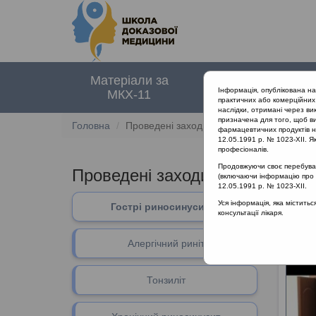
Матеріали за
Нормативні
Інформація, опублікована н
МКХ-11
документи
практичних або комерційних 
наслідки, отримані через ви
призначена для того, щоб ви
Головна
Проведені заходи :: Гострі риносинусити
фармацевтичних продуктів на
12.05.1991 р. № 1023-XII. Як
професіоналів.
Продовжуючи своє перебуванн
Проведені заходи
::
Гострі рин
(включаючи інформацію про ре
12.05.1991 р. № 1023-XII.
Уся інформація, яка містить
Гострі риносинусити
Гострі
консультації лікаря.
Алергічний риніт
Тонзиліт