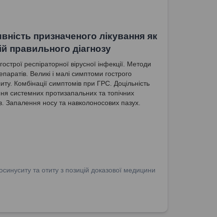
вність призначеного лікування як
ій правильного діагнозу
гострої респіраторної вірусної інфекції. Методи
епаратів. Великі і малі симптоми гострого
иту. Комбінації симптомів при ГРС. Доцільність
ня системних протизапальних та топічних
в. Запалення носу та навколоносових пазух.
ринофарингіту. Доцільність заміни діагнозу та
го лікування при відсутності результатів.
осинуситу та отиту з позицій доказової медицини