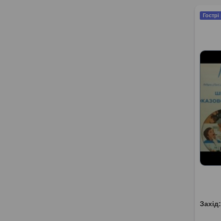
Гострі
Захід