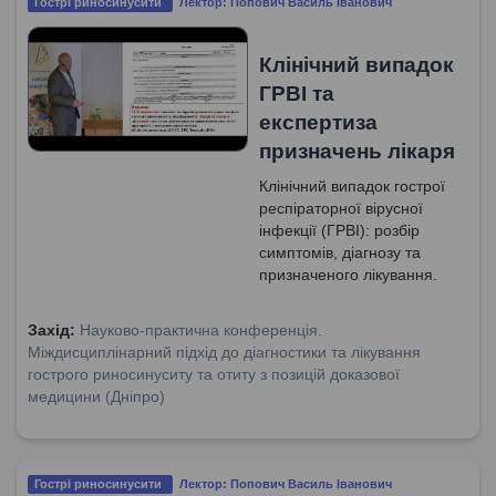
Гострі риносинусити
Лектор: Попович Василь Іванович
Клінічний випадок
ГРВІ та
експертиза
призначень лікаря
Клінічний випадок гострої
респіраторної вірусної
інфекції (ГРВІ): розбір
симптомів, діагнозу та
призначеного лікування.
Обгрунтування
необхідності призначення
Захід:
Науково-практична конференція.
препаратів з доведеною
Міждисциплінарний підхід до діагностики та лікування
ефективністю згідно
гострого риносинуситу та отиту з позицій доказової
клінічних рекомендацій.
медицини (Дніпро)
Гострі риносинусити
Лектор: Попович Василь Іванович