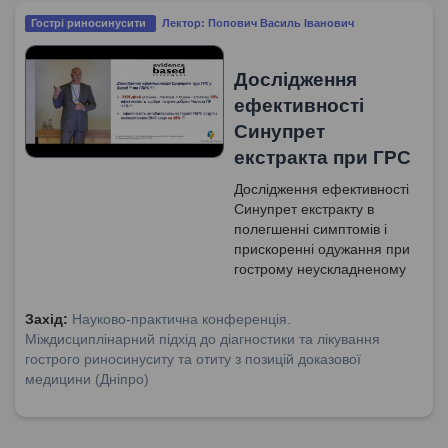
Гострі риносинусити
Лектор: Попович Василь Іванович
Дослідження
ефективності
Синупрет
екстракта при ГРС
Дослідження ефективності
Синупрет екстракту в
полегшенні симптомів і
прискоренні одужання при
гострому неускладненому
риносинуситі. Фітоніринг.
Захід:
Науково-практична конференція.
Міждисциплінарний підхід до діагностики та лікування
гострого риносинуситу та отиту з позицій доказової
медицини (Дніпро)