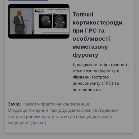
Топічні
кортикостероїди
при ГРС та
особливості
мометазону
фуроату
Дослідження ефективності
мометазону фуроату в
лікуванні гострого
риносинуситу (ГРС) та
його вплив на
мукоциліарний кліренс.
Захід:
Науково-практична конференція.
Міждисциплінарний підхід до діагностики та лікування
гострого риносинуситу та отиту з позицій доказової
медицини (Дніпро)