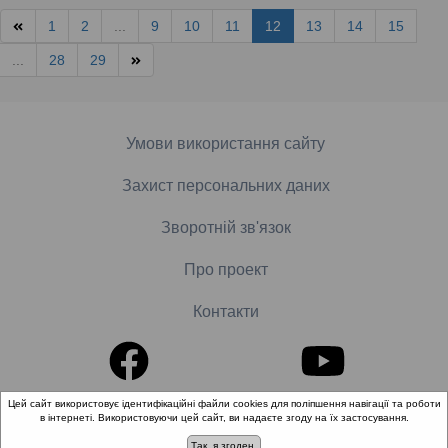
1
2
...
9
10
11
12
13
14
15
...
28
29
Умови використання сайту
Захист персональних даних
Зворотній зв'язок
Про проект
Контакти
Цей сайт використовує ідентифікаційні файли cookies для поліпшення навігації та роботи
в інтернеті. Використовуючи цей сайт, ви надаєте згоду на їх застосування.
© 2018-2026 «Школа доказової медицини». Всі права
захищені.
Так, я згоден.