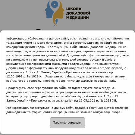
Інформація, опублікована на даному сайті, орієнтована на загальне ознайомлення
та жодним чином не може бути використана в якості медичних, практичних або
комерційних рекомендацій. У зв’язку з цим, Сайт «Школи доказової медицини» не
несе жодної відповідальності за негативні наслідки, отримані через використання
матеріалів, викладених на даному сайті. Документація з фармацевтичних продуктів
не є рекламою та не призначена для того, щоб використовувати її замість
консультації з кваліфікованими фахівцями в галузі медицини та інших галузях.
Головна
Проведені заходи :: Гострі риносинусити
Документація з фармацевтичних продуктів надається за вашою згодою відповідно
до вимог ч.ч. 1, 2 ст. 15 Закону України «Про захист прав споживачів» від
12.05.1991 р. № 1023-XII. Якщо вам потрібна консультація з конкретного питання,
пов’язаного зі здоров’ям, необхідно звернутися до фахівців- професіоналів.
Проведені заходи
::
Гострі
Продовжуючи своє перебування на сайті, ви підтверджуєте свою згоду на
дистанційне отримання інформації про лікарські та косметичні засоби (включаючи
риносинусити
інформацію про рецептурні лікарські засоби) на підставі вимог ч.ч. 1, 2 ст. 15
Закону України «Про захист прав споживачів» від 12.05.1991 р. № 1023-XII.
Рубрика:
Уся інформація, яка міститься на даному сайті, подана з освітньою метою виключно
для медичних та фармацевтичних працівників і не замінює консультації лікаря.
Гострі риносинусити
Так, я підтверджую.
Гострі риносинусити
Лектор: Попович Василь Іванович