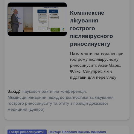
Комплексне
лікування
гострого
післявірусного
риносинуситу
Патогенетична терапія при
гострому післявірусному
риносинуситі: Аква-Маріс,
Флікс, Синупрет. Які є
підстави для перегляду
клінічного діагнозу?
Захід:
Науково-практична конференція.
Міждисциплінарний підхід до діагностики та лікування
гострого риносинуситу та отиту з позицій доказової
медицини (Дніпро)
Гострі риносинусити
Лектор: Попович Василь Іванович