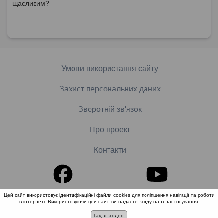
щасливим?
Умови використання сайту
Захист персональних даних
Зворотній зв'язок
Про проект
Контакти
Цей сайт використовує ідентифікаційні файли cookies для поліпшення навігації та роботи
в інтернеті. Використовуючи цей сайт, ви надаєте згоду на їх застосування.
© 2018-2026 «Школа доказової медицини». Всі права
захищені.
Так, я згоден.