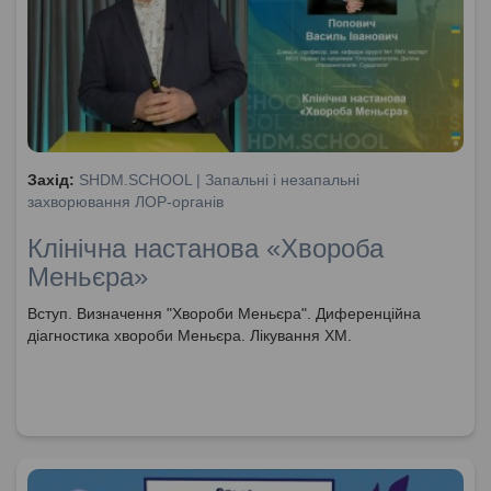
Захід:
SHDM.SCHOOL | Запальні і незапальні
захворювання ЛОР-органів
Клінічна настанова «Хвороба
Меньєра»
Вступ. Визначення "Хвороби Меньєра". Диференційна
діагностика хвороби Меньєра. Лікування ХМ.