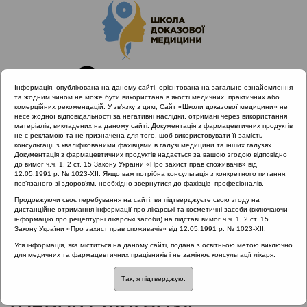
Інформація, опублікована на даному сайті, орієнтована на загальне ознайомлення
та жодним чином не може бути використана в якості медичних, практичних або
комерційних рекомендацій. У зв’язку з цим, Сайт «Школи доказової медицини» не
несе жодної відповідальності за негативні наслідки, отримані через використання
матеріалів, викладених на даному сайті. Документація з фармацевтичних продуктів
не є рекламою та не призначена для того, щоб використовувати її замість
консультації з кваліфікованими фахівцями в галузі медицини та інших галузях.
Головна
Проведені заходи
Документація з фармацевтичних продуктів надається за вашою згодою відповідно
SHDM.SCHOOL | Запальні і незапальні захворювання ЛОР-
до вимог ч.ч. 1, 2 ст. 15 Закону України «Про захист прав споживачів» від
12.05.1991 р. № 1023-XII. Якщо вам потрібна консультація з конкретного питання,
органів
пов’язаного зі здоров’ям, необхідно звернутися до фахівців- професіоналів.
Правильно зібраний анамнез - запорука точного діагнозу
Продовжуючи своє перебування на сайті, ви підтверджуєте свою згоду на
дистанційне отримання інформації про лікарські та косметичні засоби (включаючи
інформацію про рецептурні лікарські засоби) на підставі вимог ч.ч. 1, 2 ст. 15
Закону України «Про захист прав споживачів» від 12.05.1991 р. № 1023-XII.
Правильно зібраний
Уся інформація, яка міститься на даному сайті, подана з освітньою метою виключно
для медичних та фармацевтичних працівників і не замінює консультації лікаря.
анамнез - запорука
Так, я підтверджую.
точного діагнозу