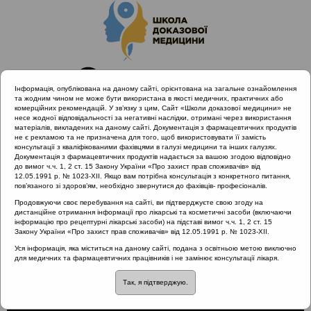
Інформація, опублікована на даному сайті, орієнтована на загальне ознайомлення
та жодним чином не може бути використана в якості медичних, практичних або
комерційних рекомендацій. У зв’язку з цим, Сайт «Школи доказової медицини» не
несе жодної відповідальності за негативні наслідки, отримані через використання
матеріалів, викладених на даному сайті. Документація з фармацевтичних продуктів
не є рекламою та не призначена для того, щоб використовувати її замість
консультації з кваліфікованими фахівцями в галузі медицини та інших галузях.
Головна
Проведені заходи
Документація з фармацевтичних продуктів надається за вашою згодою відповідно
SHDM.SCHOOL | Запальні і незапальні захворювання ЛОР-
до вимог ч.ч. 1, 2 ст. 15 Закону України «Про захист прав споживачів» від
12.05.1991 р. № 1023-XII. Якщо вам потрібна консультація з конкретного питання,
органів
пов’язаного зі здоров’ям, необхідно звернутися до фахівців- професіоналів.
Глоткова маска алергії
Продовжуючи своє перебування на сайті, ви підтверджуєте свою згоду на
дистанційне отримання інформації про лікарські та косметичні засоби (включаючи
інформацію про рецептурні лікарські засоби) на підставі вимог ч.ч. 1, 2 ст. 15
Закону України «Про захист прав споживачів» від 12.05.1991 р. № 1023-XII.
Глоткова маска алергії
Уся інформація, яка міститься на даному сайті, подана з освітньою метою виключно
для медичних та фармацевтичних працівників і не замінює консультації лікаря.
Так, я підтверджую.