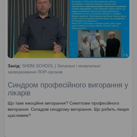
Захід:
SHDM.SCHOOL | Запальні і незапальні
захворювання ЛОР-органів
Синдром професійного вигорання у
лікарів
Що таке емоційне вигорання? Симптоми професійного
вигорання. Складові синдрому вигорання. Що робить лікаря
щасливим?