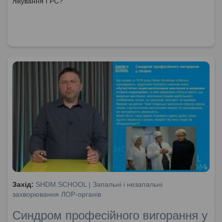
лікування ГРС?"
Захід:
SHDM.SCHOOL | Запальні і незапальні
захворювання ЛОР-органів
Синдром професійного вигорання у