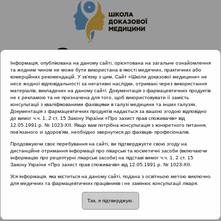
Інформація, опублікована на даному сайті, орієнтована на загальне ознайомлення
та жодним чином не може бути використана в якості медичних, практичних або
комерційних рекомендацій. У зв’язку з цим, Сайт «Школи доказової медицини» не
несе жодної відповідальності за негативні наслідки, отримані через використання
матеріалів, викладених на даному сайті. Документація з фармацевтичних продуктів
не є рекламою та не призначена для того, щоб використовувати її замість
консультації з кваліфікованими фахівцями в галузі медицини та інших галузях.
Головна
Проведені заходи
Документація з фармацевтичних продуктів надається за вашою згодою відповідно
SHDM.SCHOOL | Запальні і незапальні захворювання ЛОР-
до вимог ч.ч. 1, 2 ст. 15 Закону України «Про захист прав споживачів» від
12.05.1991 р. № 1023-XII. Якщо вам потрібна консультація з конкретного питання,
органів
пов’язаного зі здоров’ям, необхідно звернутися до фахівців- професіоналів.
Антибактеріальна резистентність: найсучасніший шлях
Продовжуючи своє перебування на сайті, ви підтверджуєте свою згоду на
стримування
дистанційне отримання інформації про лікарські та косметичні засоби (включаючи
інформацію про рецептурні лікарські засоби) на підставі вимог ч.ч. 1, 2 ст. 15
Закону України «Про захист прав споживачів» від 12.05.1991 р. № 1023-XII.
Уся інформація, яка міститься на даному сайті, подана з освітньою метою виключно
Антибактеріальна
для медичних та фармацевтичних працівників і не замінює консультації лікаря.
Так, я підтверджую.
резистентність: