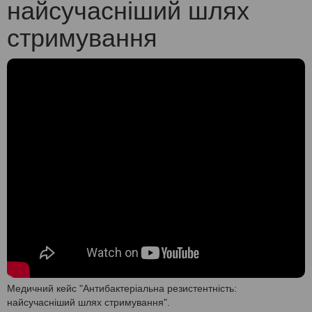
найсучасніший шлях
стримування
Медичний кейс "Антибактеріальна резистентність:
найсучасніший шлях стримування".