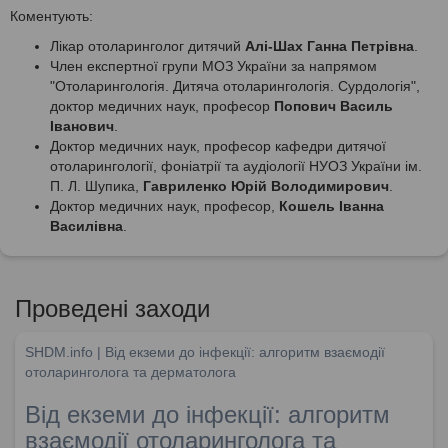
Коментують:
Лікар отоларинголог дитячий
Алі-Шах Ганна Петрівна
.
Член експертної групи МОЗ України за напрямом
"Отоларингологія. Дитяча отоларингологія. Сурдологія",
доктор медичних наук, професор
Попович Василь
Іванович
.
Доктор медичних наук, професор кафедри дитячої
отоларингології, фоніатрії та аудіології НУОЗ України ім.
П. Л. Шупика,
Гавриленко Юрій Володимирович
.
Доктор медичних наук, професор,
Кошель Іванна
Василівна
.
Проведені заходи
SHDM.info | Від екземи до інфекції: алгоритм взаємодії
отоларинголога та дерматолога
Від екземи до інфекції: алгоритм
взаємодії отоларинголога та