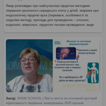
Лікар розповідає про найсучасніші хірургічні методики
лікування хронічного середнього отиту у дітей, зокрема про
ендоскопічну хірургію вуха (переваги, особливості та
недоліки методу, прилади для проведення – отоскоп,
ендоскоп, мікроскоп, хірургічні техніки проведення, види
хірургічних втручань та типи операцій при різних діагнозах і
вроджених та набутих аномаліях).
Захід:
SHDM.SCHOOL | Якість життя як основний критерій
ефективності лікування захворювань ЛОР-органів