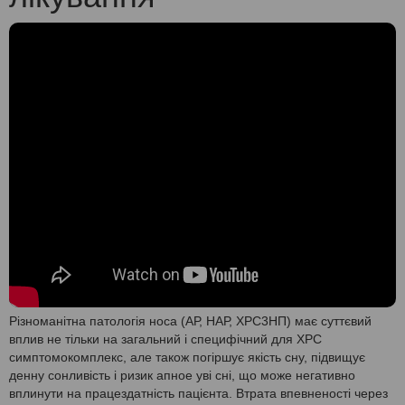
Різноманітна патологія носа (АР, НАР, ХРС3НП) має суттєвий
вплив не тільки на загальний і специфічний для ХРС
симптомокомплекс, але також погіршує якість сну, підвищує
денну сонливість і ризик апное уві сні, що може негативно
вплинути на працездатність пацієнта. Втрата впевненості через