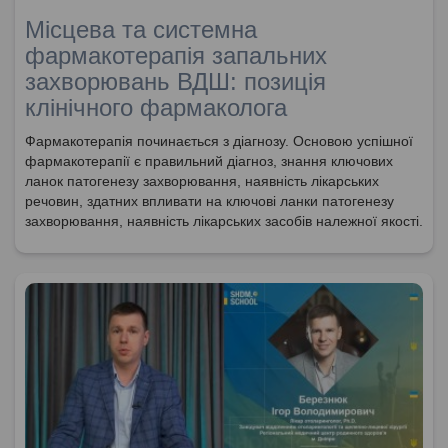
Місцева та системна
фармакотерапія запальних
захворювань ВДШ: позиція
клінічного фармаколога
Фармакотерапія починається з діагнозу. Основою успішної
фармакотерапії є правильний діагноз, знання ключових
ланок патогенезу захворювання, наявність лікарських
речовин, здатних впливати на ключові ланки патогенезу
захворювання, наявність лікарських засобів належної якості.
Коли виникає запалення у певній ділянці організму,
лікарська речовина у достатній кількості повинна потрапити
саме в осередок запалення, а не обов’язково впливати на
увесь організм.