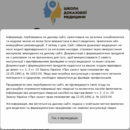
Інформація, опублікована на даному сайті, орієнтована на загальне ознайомлення
та жодним чином не може бути використана в якості медичних, практичних або
комерційних рекомендацій. У зв’язку з цим, Сайт «Школи доказової медицини» не
несе жодної відповідальності за негативні наслідки, отримані через використання
матеріалів, викладених на даному сайті. Документація з фармацевтичних продуктів
не є рекламою та не призначена для того, щоб використовувати її замість
консультації з кваліфікованими фахівцями в галузі медицини та інших галузях.
Головна
Проведені заходи
Документація з фармацевтичних продуктів надається за вашою згодою відповідно
SHDM.SCHOOL | Якість життя як основний критерій
до вимог ч.ч. 1, 2 ст. 15 Закону України «Про захист прав споживачів» від
12.05.1991 р. № 1023-XII. Якщо вам потрібна консультація з конкретного питання,
ефективності лікування захворювань ЛОР-органів
пов’язаного зі здоров’ям, необхідно звернутися до фахівців- професіоналів.
Риніт і якість життя: коли доцільне хірургічне лікування
Продовжуючи своє перебування на сайті, ви підтверджуєте свою згоду на
дистанційне отримання інформації про лікарські та косметичні засоби (включаючи
інформацію про рецептурні лікарські засоби) на підставі вимог ч.ч. 1, 2 ст. 15
Закону України «Про захист прав споживачів» від 12.05.1991 р. № 1023-XII.
Риніт і якість життя: коли
Уся інформація, яка міститься на даному сайті, подана з освітньою метою виключно
для медичних та фармацевтичних працівників і не замінює консультації лікаря.
доцільне хірургічне
Так, я підтверджую.
лікування