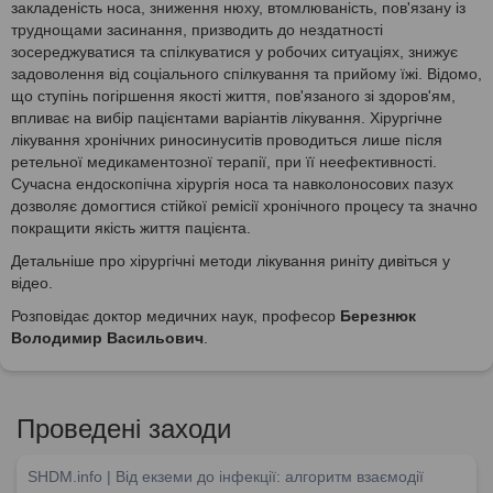
закладеність носа, зниження нюху, втомлюваність, пов'язану із
труднощами засинання, призводить до нездатності
зосереджуватися та спілкуватися у робочих ситуаціях, знижує
задоволення від соціального спілкування та прийому їжі. Відомо,
що ступінь погіршення якості життя, пов'язаного зі здоров'ям,
впливає на вибір пацієнтами варіантів лікування. Хірургічне
лікування хронічних риносинуситів проводиться лише після
ретельної медикаментозної терапії, при її неефективності.
Сучасна ендоскопічна хірургія носа та навколоносових пазух
дозволяє домогтися стійкої ремісії хронічного процесу та значно
покращити якість життя пацієнта.
Детальніше про хірургічні методи лікування риніту дивіться у
відео.
Розповідає доктор медичних наук, професор
Березнюк
Володимир Васильович
.
Проведені заходи
SHDM.info | Від екземи до інфекції: алгоритм взаємодії