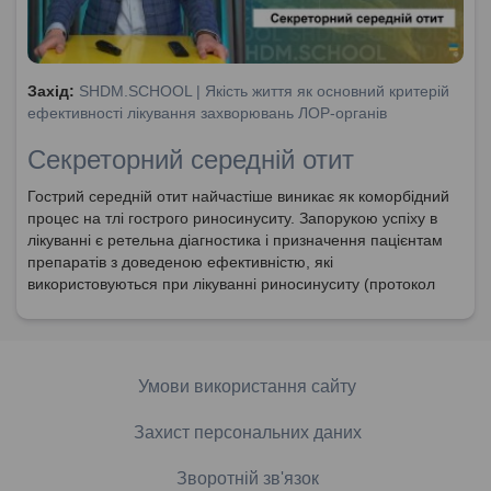
Захід:
SHDM.SCHOOL | Якість життя як основний критерій
ефективності лікування захворювань ЛОР-органів
Секреторний середній отит
Гострий середній отит найчастіше виникає як коморбідний
процес на тлі гострого риносинуситу. Запорукою успіху в
лікуванні є ретельна діагностика і призначення пацієнтам
препаратів з доведеною ефективністю, які
використовуються при лікуванні риносинуситу (протокол
ГРС, ЕПОС 2020). Гострий средній отит потребує швидкого
знеболювання. Адекватне знеболювання на початковій
стадії ГСО важливе для результату лікування. Антибіотики
не впливають на біль у перший день i незначно зменшують
Умови використання сайту
його через кілька днів. Парацентез при гнійних отитах
виконується у 47% випадків.
Захист персональних даних
Зворотній зв'язок