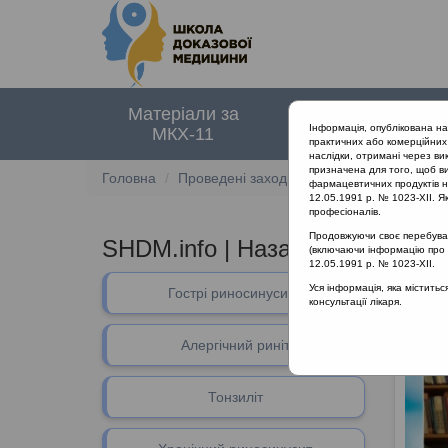
Матеріали за
Нормативні
Інформація, опублікована н
МКХ-11
документи
практичних або комерційних 
наслідки, отримані через ви
призначена для того, щоб ви
Головна
Проведені заходи
SHDM.info | Назальн
фармацевтичних продуктів на
12.05.1991 р. № 1023-XII. Як
професіоналів.
Продовжуючи своє перебуванн
SHDM.info | Назальна алергія т
(включаючи інформацію про ре
12.05.1991 р. № 1023-XII.
Уся інформація, яка містить
Гострі риносинусити
Лектор
консультації лікаря.
Алергічний риніт
Тонзиліт