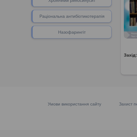
Хронічний риносинусит
Раціональна антибіотикотерапія
Назофарингіт
Захід
Умови використання сайту
Захист п