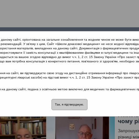
Проведені
Конференції
Партнери
Лек
а даному сайті, орієнтована на загальне ознайомлення та жодним чином не може бути вико
заходи
проекту
рекомендацій. У зв’язку з цим, Сайт «Школи доказової медицини» не несе жодної відповіда
користання матеріалів, викладених на даному сайті. Документація з фармацевтичних продук
користовувати її замість консультації з кваліфікованими фахівцями в галузі медицини та інш
а алергія та гіперреактивність, в чому різниця? Частина 2
дається за вашою згодою відповідно до вимог ч.ч. 1, 2 ст. 15 Закону України «Про захист п
що вам потрібна консультація з конкретного питання, пов’язаного зі здоров’ям, необхідно зв
я на сайті, ви підтверджуєте свою згоду на дистанційне отримання інформації про лікарсь
а гіперреактивність, в чому різниця? Ча
цептурні лікарські засоби) на підставі вимог ч.ч. 1, 2 ст. 15 Закону України «Про захист пр
ся на даному сайті, подана з освітньою метою виключно для медичних та фармацевтичних пра
: Попович Василь Іванович
Так, я підтверджую.
Назаль
чому р
Запрошуєм
різниці мі