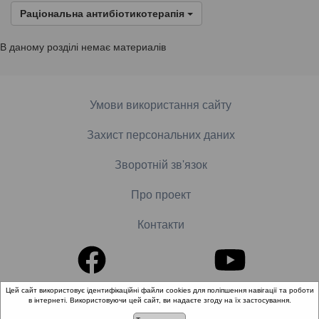
Раціональна антибіотикотерапія
В даному розділі немає материалів
Умови використання сайту
Захист персональних даних
Зворотній зв'язок
Про проект
Контакти
Цей сайт використовує ідентифікаційні файли cookies для поліпшення навігації та роботи
в інтернеті. Використовуючи цей сайт, ви надаєте згоду на їх застосування.
© 2018-2026 «Школа доказової медицини». Всі права
захищені.