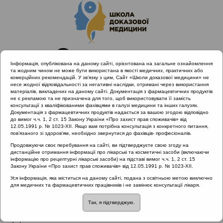
Інформація, опублікована на даному сайті, орієнтована на загальне ознайомлення
та жодним чином не може бути використана в якості медичних, практичних або
комерційних рекомендацій. У зв’язку з цим, Сайт «Школи доказової медицини» не
несе жодної відповідальності за негативні наслідки, отримані через використання
матеріалів, викладених на даному сайті. Документація з фармацевтичних продуктів
не є рекламою та не призначена для того, щоб використовувати її замість
консультації з кваліфікованими фахівцями в галузі медицини та інших галузях.
Головна
Проведені заходи
Документація з фармацевтичних продуктів надається за вашою згодою відповідно
SHDM.info | Назальна алергія та гіперреактивність, в чому
до вимог ч.ч. 1, 2 ст. 15 Закону України «Про захист прав споживачів» від
12.05.1991 р. № 1023-XII. Якщо вам потрібна консультація з конкретного питання,
різниця? Частина 2
пов’язаного зі здоров’ям, необхідно звернутися до фахівців- професіоналів.
Продовжуючи своє перебування на сайті, ви підтверджуєте свою згоду на
дистанційне отримання інформації про лікарські та косметичні засоби (включаючи
інформацію про рецептурні лікарські засоби) на підставі вимог ч.ч. 1, 2 ст. 15
SHDM.info | Назальна алергія та
Закону України «Про захист прав споживачів» від 12.05.1991 р. № 1023-XII.
гіперреактивність, в чому різниця?
Уся інформація, яка міститься на даному сайті, подана з освітньою метою виключно
для медичних та фармацевтичних працівників і не замінює консультації лікаря.
Частина 2
::
Раціональна
антибіотикотерапія
Так, я підтверджую.
Рубрика: