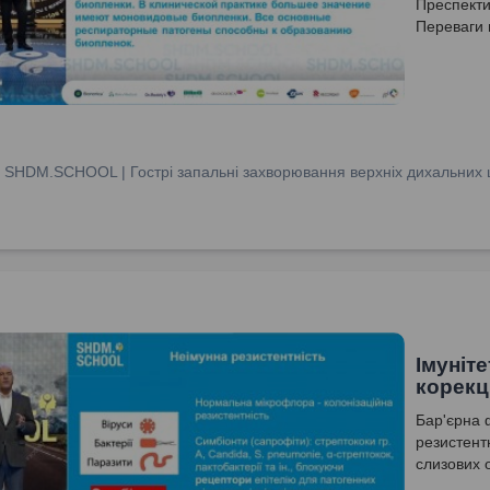
Преспектив
Переваги м
:
SHDM.SCHOOL | Гострі запальні захворювання верхніх дихальних ш
Імуніт
корекці
Бар'єрна 
резистентн
слизових 