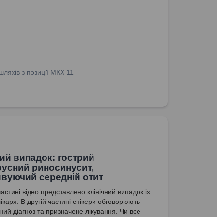
ляхів з позиції МКХ 11
ний випадок: гострий
русний риносинусит,
вуючий середній отит
астині відео представлено клінічний випадок із
ікаря. В другій частині спікери обговорюють
ний діагноз та призначене лікування. Чи все