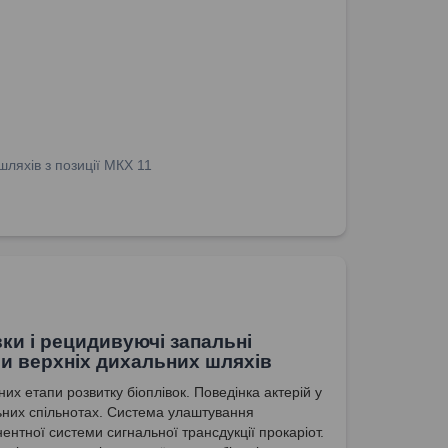
ляхів з позиції МКХ 11
вки і рецидивуючі запальні
и верхніх дихальних шляхів
их етапи розвитку біоплівок. Поведінка актерій у
ьних спільнотах. Система улаштування
ентної системи сигнальної трансдукції прокаріот.