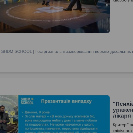
:
SHDM.SCHOOL | Гострі запальні захворювання верхніх дихальних ш
"Психі
уражен
лікаря
Критерії 
клінічного