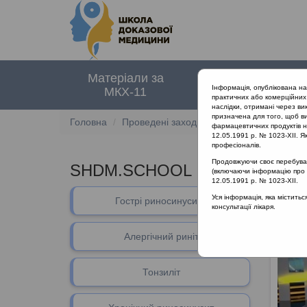
Матеріали за
Нормативні
Інформація, опублікована н
МКХ-11
документи
практичних або комерційних 
наслідки, отримані через ви
призначена для того, щоб ви
Головна
Проведені заходи
SHDM.SCHOOL | Гост
фармацевтичних продуктів на
12.05.1991 р. № 1023-XII. Як
професіоналів.
Продовжуючи своє перебуванн
SHDM.SCHOOL | Гострі запальн
(включаючи інформацію про ре
12.05.1991 р. № 1023-XII.
Уся інформація, яка містить
Гострі риносинусити
консультації лікаря.
Алергічний риніт
Тонзиліт