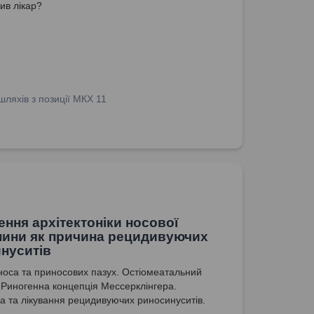
ив лікар?
ляхів з позиції МКХ 11
ння архітектоніки носової
ини як причина рецидивуючих
нуситів
носа та приносових пазух. Остіомеатальний
 Риногенна концепція Мессерклінгера.
ка та лікування рецидивуючих риносинуситів.