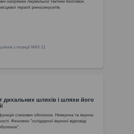
ні напрямки лікувальної тактики біоплівок.
ісцевої терапії риносинуситів.
ляхів з позиції МКХ 11
ет дихальних шляхів і шляхи його
ї
функція слизових оболонок. Неімунна та імунна
ості. Феномен "солідарної імунної відповіді
оболонок".