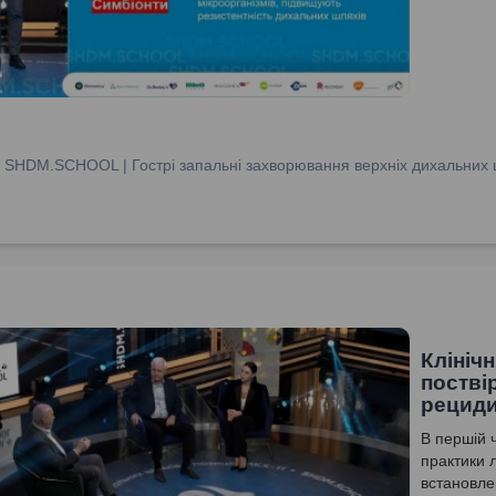
:
SHDM.SCHOOL | Гострі запальні захворювання верхніх дихальних ш
Клініч
постві
рециди
В першій ч
практики л
встановле