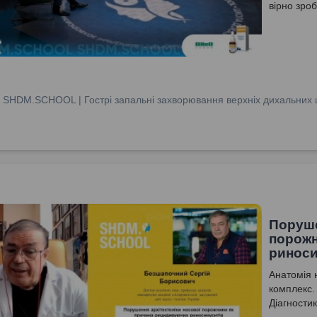
вірно зроб
:
SHDM.SCHOOL | Гострі запальні захворювання верхніх дихальних ш
Поруше
порожн
риноси
Анатомія 
комплекс.
Діагности