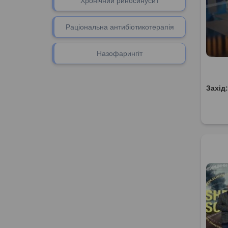
Хронічний риносинусит
Раціональна антибіотикотерапія
Назофарингіт
Захід