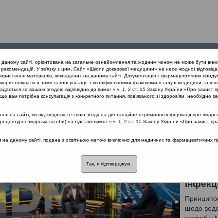
Проведені
Конференції
Партнери
Лек
а даному сайті, орієнтована на загальне ознайомлення та жодним чином не може бути вико
заходи
проекту
рекомендацій. У зв’язку з цим, Сайт «Школи доказової медицини» не несе жодної відповіда
користання матеріалів, викладених на даному сайті. Документація з фармацевтичних продук
користовувати її замість консультації з кваліфікованими фахівцями в галузі медицини та інш
рі запальні захворювання верхніх дихальних шляхів з позиції МКХ
дається за вашою згодою відповідно до вимог ч.ч. 1, 2 ст. 15 Закону України «Про захист п
що вам потрібна консультація з конкретного питання, пов’язаного зі здоров’ям, необхідно зв
я на сайті, ви підтверджуєте свою згоду на дистанційне отримання інформації про лікарсь
і захворювання верхніх дихальних шлях
цептурні лікарські засоби) на підставі вимог ч.ч. 1, 2 ст. 15 Закону України «Про захист пр
ся на даному сайті, подана з освітньою метою виключно для медичних та фармацевтичних пра
Так, я підтверджую.
Класиф
інфекц
Принципов
щодо веде
хвороб у 