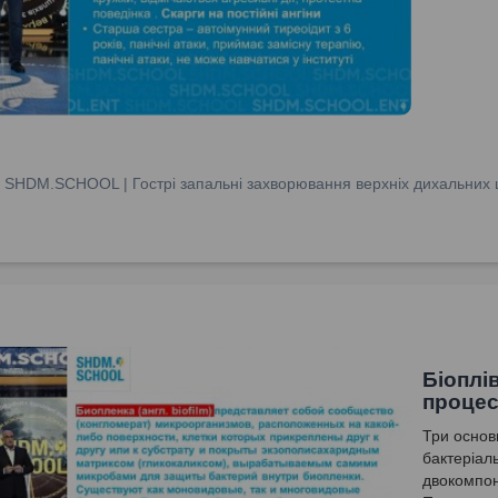
:
SHDM.SCHOOL | Гострі запальні захворювання верхніх дихальних ш
Біоплі
процес
Три основн
бактеріал
двокомпон