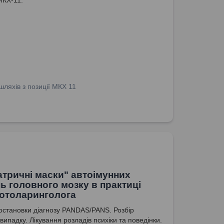
ляхів з позиції МКХ 11
атричні маски" автоімунних
ь головного мозку в практиці
 отоларинголога
постановки діагнозу PANDAS/PANS. Розбір
 випадку. Лікування розладів психіки та поведінки.