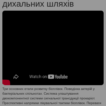
дихальних шляхів
Три основних етапи розвитку біоплівок. Поведінка актерій у
бактеріальних спільнотах. Система улаштування
двокомпонентної системи сигнальної трансдукції прокаріот.
Преспективні напрямки лікувальної тактики біоплівок. Переваги