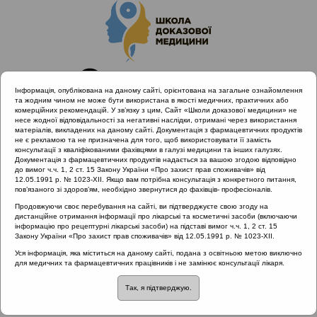
Інформація, опублікована на даному сайті, орієнтована на загальне ознайомлення
та жодним чином не може бути використана в якості медичних, практичних або
комерційних рекомендацій. У зв’язку з цим, Сайт «Школи доказової медицини» не
несе жодної відповідальності за негативні наслідки, отримані через використання
матеріалів, викладених на даному сайті. Документація з фармацевтичних продуктів
не є рекламою та не призначена для того, щоб використовувати її замість
консультації з кваліфікованими фахівцями в галузі медицини та інших галузях.
Головна
Проведені заходи
Документація з фармацевтичних продуктів надається за вашою згодою відповідно
SHDM.SCHOOL | Гострі запальні захворювання верхніх
до вимог ч.ч. 1, 2 ст. 15 Закону України «Про захист прав споживачів» від
12.05.1991 р. № 1023-XII. Якщо вам потрібна консультація з конкретного питання,
дихальних шляхів з позиції МКХ 11
пов’язаного зі здоров’ям, необхідно звернутися до фахівців- професіоналів.
Біоплівки і рецидивуючі запальні процеси верхніх дихальних
Продовжуючи своє перебування на сайті, ви підтверджуєте свою згоду на
шляхів
дистанційне отримання інформації про лікарські та косметичні засоби (включаючи
інформацію про рецептурні лікарські засоби) на підставі вимог ч.ч. 1, 2 ст. 15
Закону України «Про захист прав споживачів» від 12.05.1991 р. № 1023-XII.
Уся інформація, яка міститься на даному сайті, подана з освітньою метою виключно
Біоплівки і рецидивуючі
для медичних та фармацевтичних працівників і не замінює консультації лікаря.
Так, я підтверджую.
запальні процеси верхніх