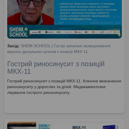
Захід:
SHDM.SCHOOL | Гострі запальні захворювання
верхніх дихальних шляхів з позиції МКХ 11
Гострий риносинусит з позицій
МКХ-11
Гострий риносинусит з позицій МКХ-11. Клінічне визначення
риносинуситу у дорослих та дітей. Медикаментозне
лікування гострого риносинуситу.