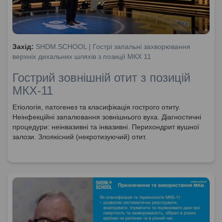
Захід:
SHDM.SCHOOL | Гострі запальні захворювання
верхніх дихальних шляхів з позиції МКХ 11
Гострий зовнішній отит з позицій
МКХ-11
Етіологія, патогенез та класифікація гострого отиту.
Неінфекційні запалювання зовнішнього вуха. Діагностичні
процедури: неінвазивні та інвазивні. Перихондрит вушної
залози. Злоякісний (некротизуючий) отит.