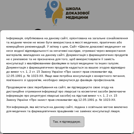
Інформація, опублікована на даному сайті, орієнтована на загальне ознайомлення
та жодним чином не може бути використана в якості медичних, практичних або
комерційних рекомендацій. У зв’язку з цим, Сайт «Школи доказової медицини» не
несе жодної відповідальності за негативні наслідки, отримані через використання
матеріалів, викладених на даному сайті. Документація з фармацевтичних продуктів
не є рекламою та не призначена для того, щоб використовувати її замість
консультації з кваліфікованими фахівцями в галузі медицини та інших галузях.
Головна
Проведені заходи
Документація з фармацевтичних продуктів надається за вашою згодою відповідно
SHDM.SCHOOL | Гострі запальні захворювання верхніх
до вимог ч.ч. 1, 2 ст. 15 Закону України «Про захист прав споживачів» від
12.05.1991 р. № 1023-XII. Якщо вам потрібна консультація з конкретного питання,
дихальних шляхів з позиції МКХ 11
пов’язаного зі здоров’ям, необхідно звернутися до фахівців- професіоналів.
Гострий тонзиліт з позицій МКХ-11
Продовжуючи своє перебування на сайті, ви підтверджуєте свою згоду на
дистанційне отримання інформації про лікарські та косметичні засоби (включаючи
інформацію про рецептурні лікарські засоби) на підставі вимог ч.ч. 1, 2 ст. 15
Закону України «Про захист прав споживачів» від 12.05.1991 р. № 1023-XII.
Гострий тонзиліт з
Уся інформація, яка міститься на даному сайті, подана з освітньою метою виключно
для медичних та фармацевтичних працівників і не замінює консультації лікаря.
позицій МКХ-11
Так, я підтверджую.