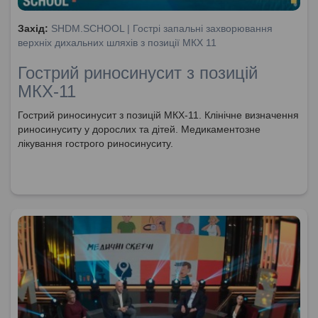
Захід:
SHDM.SCHOOL | Гострі запальні захворювання
верхніх дихальних шляхів з позиції МКХ 11
Гострий риносинусит з позицій
МКХ-11
Гострий риносинусит з позицій МКХ-11. Клінічне визначення
риносинуситу у дорослих та дітей. Медикаментозне
лікування гострого риносинуситу.