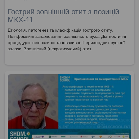
Гострий зовнішній отит з позицій
МКХ-11
Етіологія, патогенез та класифікація гострого отиту.
Неінфекційні запалювання зовнішнього вуха. Діагностичні
процедури: неінвазивні та інвазивні. Перихондрит вушної
залози. Злоякісний (некротизуючий) отит.