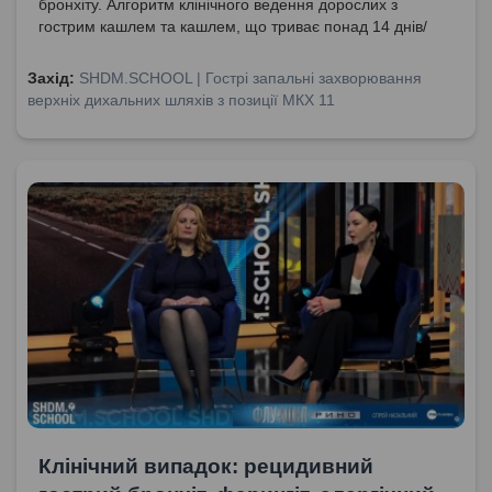
бронхіту. Алгоритм клінічного ведення дорослих з
гострим кашлем та кашлем, що триває понад 14 днів/
понад 3 тижні. Антибіотикотерапія: бути чи не бути? Чи
можлива профілактика гострого бронхіту? Коморбідні
Захід:
SHDM.SCHOOL | Гострі запальні захворювання
стани.
верхніх дихальних шляхів з позиції МКХ 11
Клінічний випадок: рецидивний