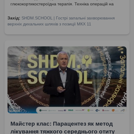
глюкокортикостероїдна терапія. Техніка операцій на
лобній пазусі при фронтитах.
Захід:
SHDM.SCHOOL | Гострі запальні захворювання
верхніх дихальних шляхів з позиції МКХ 11
Майстер клас: Парацентез як метод
лікування тяжкого середнього отиту