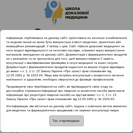
Інформація, опублікована на даному сайті, орієнтована на загальне ознайомлення
та жодним чином не може бути використана в якості медичних, практичних або
комерційних рекомендацій. У зв’язку з цим, Сайт «Школи доказової медицини» не
несе жодної відповідальності за негативні наслідки, отримані через використання
матеріалів, викладених на даному сайті. Документація з фармацевтичних продуктів
не є рекламою та не призначена для того, щоб використовувати її замість
консультації з кваліфікованими фахівцями в галузі медицини та інших галузях.
Головна
Проведені заходи
Документація з фармацевтичних продуктів надається за вашою згодою відповідно
SHDM.SCHOOL | Гострі запальні захворювання верхніх
до вимог ч.ч. 1, 2 ст. 15 Закону України «Про захист прав споживачів» від
12.05.1991 р. № 1023-XII. Якщо вам потрібна консультація з конкретного питання,
дихальних шляхів з позиції МКХ 11
пов’язаного зі здоров’ям, необхідно звернутися до фахівців- професіоналів.
Продовжуючи своє перебування на сайті, ви підтверджуєте свою згоду на
дистанційне отримання інформації про лікарські та косметичні засоби (включаючи
інформацію про рецептурні лікарські засоби) на підставі вимог ч.ч. 1, 2 ст. 15
SHDM.SCHOOL | Гострі запальні
Закону України «Про захист прав споживачів» від 12.05.1991 р. № 1023-XII.
захворювання верхніх дихальних
Уся інформація, яка міститься на даному сайті, подана з освітньою метою виключно
для медичних та фармацевтичних працівників і не замінює консультації лікаря.
шляхів з позиції МКХ 11
Так, я підтверджую.
Рубрика:
Рубрика: