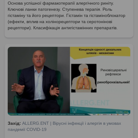
Основа успішної фармакотерапії алергічного риніту.
Ключові ланки патогенезу. Ступенева терапія. Роль
гістаміну та його рецептори. Гістамін та гістаміноблокатор
(ефекти, вплив на холінорецептори та серотонінові
рецептори). Класифікація антигістамінних препаратів.
Захід:
ALLERG.ENT | Вірусні інфекції і алергія в умовах
пандемії COVID-19