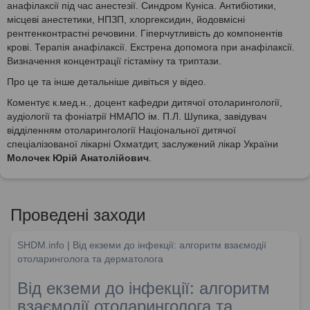
анафілаксії під час анестезії. Синдром Куніса. Антибіотики,
місцеві анестетики, НПЗП, хлоргексидин, йодовмісні
рентгенконтрастні речовини. Гіперчутливість до компонентів
крові. Терапія анафілаксії. Екстрена допомога при анафілаксії.
Визначення концентрації гістаміну та триптази.
Про це та інше детальніше дивіться у відео.
Коментує к.мед.н., доцент кафедри дитячої отоларингології,
аудіології та фоніатрії НМАПО ім. П.Л. Шупика, завідувач
відділенням отоларингології Національної дитячої
спеціалізованої лікарні Охматдит, заслужений лікар України
Молочек Юрій Анатолійович
.
Проведені заходи
SHDM.info | Від екземи до інфекції: алгоритм взаємодії
отоларинголога та дерматолога
Від екземи до інфекції: алгоритм
взаємодії отоларинголога та