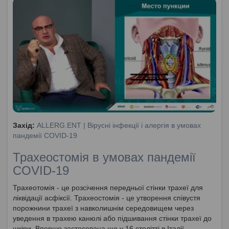
Захід:
ALLERG.ENT | Вірусні інфекції і алергія в умовах
пандемії COVID-19
Трахеостомія в умовах пандемії
COVID-19
Трахеотомія - це розсічення передньої стінки трахеї для
ліквідації асфіксії. Трахеостомія - це утворення співустя
порожнини трахеї з навколишнім середовищем через
уведення в трахею канюлі або підшивання стінки трахеї до
шкіри. Вперше застосована ще у 16 столітті в Італії.