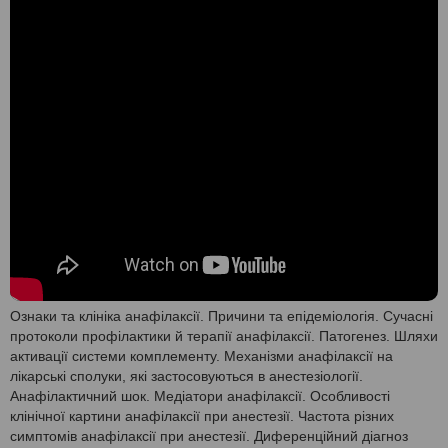
Ознаки та клініка анафілаксії. Причини та епідеміологія. Сучасні
протоколи профілактики й терапії анафілаксії. Патогенез. Шляхи
активації системи комплементу. Механізми анафілаксії на
лікарські сполуки, які застосовуються в анестезіології.
Анафілактичний шок. Медіатори анафілаксії. Особливості
клінічної картини анафілаксії при анестезії. Частота різних
симптомів анафілаксії при анестезії. Диференційний діагноз