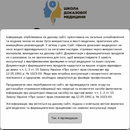
Інформація, опублікована на даному сайті, орієнтована на загальне ознайомлення
та жодним чином не може бути використана в якості медичних, практичних або
комерційних рекомендацій. У зв’язку з цим, Сайт «Школи доказової медицини» не
несе жодної відповідальності за негативні наслідки, отримані через використання
матеріалів, викладених на даному сайті. Документація з фармацевтичних продуктів
не є рекламою та не призначена для того, щоб використовувати її замість
консультації з кваліфікованими фахівцями в галузі медицини та інших галузях.
Головна
Проведені заходи
Документація з фармацевтичних продуктів надається за вашою згодою відповідно
ALLERG.ENT | Вірусні інфекції і алергія в умовах пандемії
до вимог ч.ч. 1, 2 ст. 15 Закону України «Про захист прав споживачів» від
12.05.1991 р. № 1023-XII. Якщо вам потрібна консультація з конкретного питання,
COVID-19
пов’язаного зі здоров’ям, необхідно звернутися до фахівців- професіоналів.
Анафілаксія при анестезії
Продовжуючи своє перебування на сайті, ви підтверджуєте свою згоду на
дистанційне отримання інформації про лікарські та косметичні засоби (включаючи
інформацію про рецептурні лікарські засоби) на підставі вимог ч.ч. 1, 2 ст. 15
Закону України «Про захист прав споживачів» від 12.05.1991 р. № 1023-XII.
Анафілаксія при
Уся інформація, яка міститься на даному сайті, подана з освітньою метою виключно
для медичних та фармацевтичних працівників і не замінює консультації лікаря.
анестезії
Так, я підтверджую.