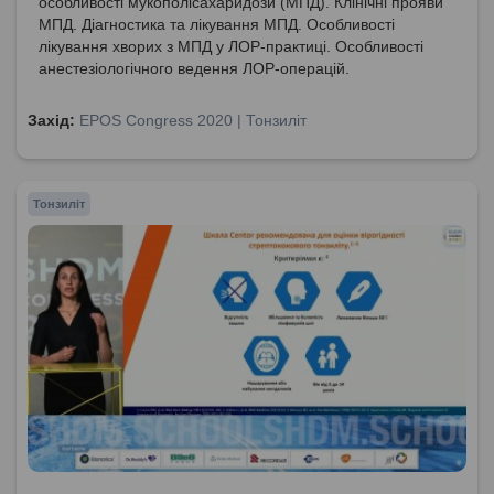
особливості мукополісахаридози (МПД). Клінічні прояви
МПД. Діагностика та лікування МПД. Особливості
лікування хворих з МПД у ЛОР-практиці. Особливості
анестезіологічного ведення ЛОР-операцій.
Захід:
EPOS Congress 2020 | Тонзиліт
Тонзиліт