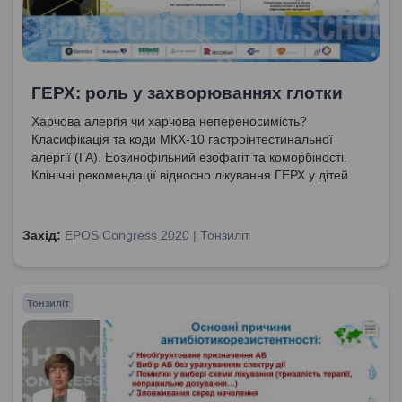
ГЕРХ: роль у захворюваннях глотки
Харчова алергія чи харчова непереносимість?
Класифікація та коди МКХ-10 гастроінтестинальної
алергії (ГА). Еозинофільний езофагіт та коморбіності.
Клінічні рекомендації відносно лікування ГЕРХ у дітей.
Захід:
EPOS Congress 2020 | Тонзиліт
Тонзиліт