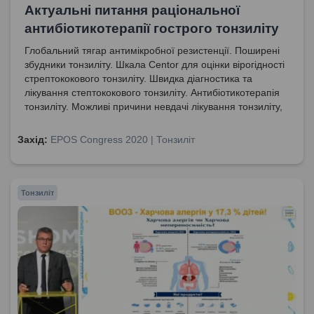
Актуальні питання раціональної
антибіотикотерапії гострого тонзиліту
Глобальний тягар антимікробної резистенції. Поширені
збудники тонзиліту. Шкала Centor для оцінки вірогідності
стрептококового тонзиліту. Швидка діагностика та
лікування стептококового тонзиліту. Антибіотикотерапія
тонзиліту. Можливі причини невдачі лікування тонзиліту,
викликаного БГСА. Принципи раціональної
антибіотикотерапії.
Захід:
EPOS Congress 2020 | Тонзиліт
Тонзиліт