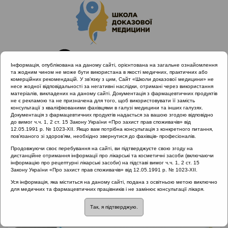
Інформація, опублікована на даному сайті, орієнтована на загальне ознайомлення
та жодним чином не може бути використана в якості медичних, практичних або
комерційних рекомендацій. У зв’язку з цим, Сайт «Школи доказової медицини» не
несе жодної відповідальності за негативні наслідки, отримані через використання
матеріалів, викладених на даному сайті. Документація з фармацевтичних продуктів
не є рекламою та не призначена для того, щоб використовувати її замість
консультації з кваліфікованими фахівцями в галузі медицини та інших галузях.
Головна
Проведені заходи
Документація з фармацевтичних продуктів надається за вашою згодою відповідно
EPOS Congress 2020 | Тонзиліт
до вимог ч.ч. 1, 2 ст. 15 Закону України «Про захист прав споживачів» від
12.05.1991 р. № 1023-XII. Якщо вам потрібна консультація з конкретного питання,
пов’язаного зі здоров’ям, необхідно звернутися до фахівців- професіоналів.
Продовжуючи своє перебування на сайті, ви підтверджуєте свою згоду на
EPOS Congress 2020 | Тонзиліт
дистанційне отримання інформації про лікарські та косметичні засоби (включаючи
інформацію про рецептурні лікарські засоби) на підставі вимог ч.ч. 1, 2 ст. 15
Закону України «Про захист прав споживачів» від 12.05.1991 р. № 1023-XII.
Рубрика:
Уся інформація, яка міститься на даному сайті, подана з освітньою метою виключно
Рубрика:
для медичних та фармацевтичних працівників і не замінює консультації лікаря.
Так, я підтверджую.
Тонзиліт